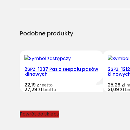
Podobne produkty
2SPZ-1037 Pas z zespołu pasów
2SPZ-121
klinowych
klinowyc
22,19
zł
25,28
zł
netto
n
27,29
zł
31,09
zł
brutto
br
Powrót do sklepu