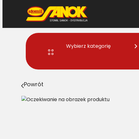
Przejdź
do
treści
Wybierz kategorię
Strona główna
>
Pasy
> B/H-1440 Pas Harvest Belts k
Powrót