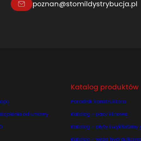
poznan@stomildystrybucja.pl
Katalog produktów
lepu
Poradnik konstruktora
stąpienia od umowy
Katalog – pasy klinowe
O
Katalog – płyty i wykładzin
Katalog – węże hydrauliczne 