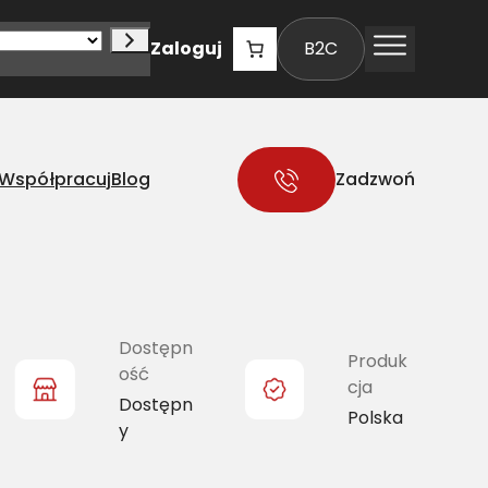
Zaloguj
B2C
Współpracuj
Blog
Zadzwoń
Dostępn
Produk
ość
cja
Dostępn
Polska
y