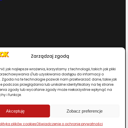
Zarządzaj zgodą
Chcesz zostać dystrybutorem?
ć jak najlepsze wrażenia, korzystamy z technologii, takich jak pliki
 przechowywania i/lub uzyskiwania dostępu do informacji o
. Zgoda na te technologie pozwoli nam przetwarzać dane, takie jak
rwisu
 podczas przeglądania lub unikalne identyfikatory na tej stronie.
enia zgody lub wycofanie zgody może niekorzystnie wpłynąć na
chy i funkcje.
Przewiń stronę do góry
Akceptuję
Zobacz preferencje
olityka plików cookies
Oświadczenie o ochronie prywatności