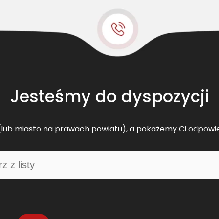
s
k
l
a
s
y
c
z
Jesteśmy do dyspozycji
n
y
J
lub miasto na prawach powiatu), a pokażemy Ci odpowi
D
Z
4
2
3
8
2