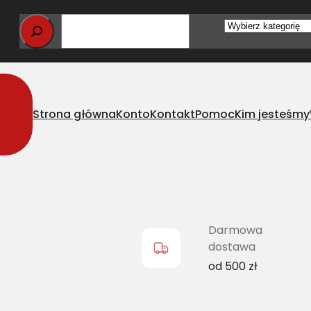
Wybierz
kategorię
Strona główna
Konto
Kontakt
Pomoc
Kim jesteśmy
lasyczny JD Z42382
Darmowa
dostawa
od 500 zł