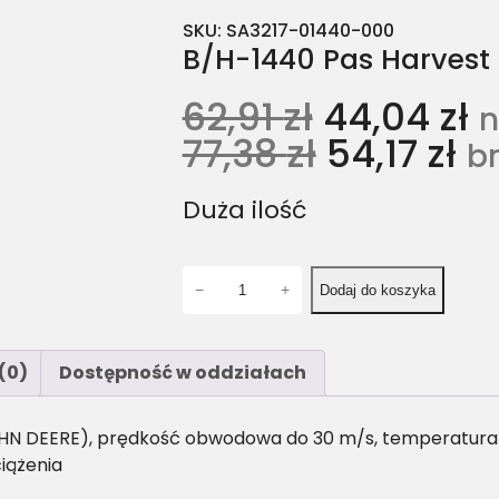
SKU:
SA3217-01440-000
B/H-1440 Pas Harvest 
62,91
zł
44,04
zł
n
77,38
zł
54,17
zł
br
Duża ilość
i
−
+
Dodaj do koszyka
l
o
ś
(0)
Dostępność w oddziałach
ć
B
/
HN DEERE), prędkość obwodowa do 30 m/s, temperatura pr
H
iążenia
-