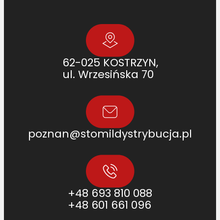
3
0
.
0
]
62-025 KOSTRZYN,
ul. Wrzesińska 70
poznan@stomildystrybucja.pl
+48 693 810 088
+48 601 661 096