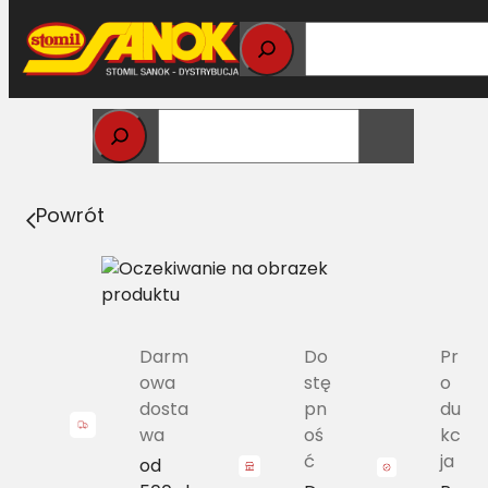
Przejdź
do
treści
Strona główna
>
Pasy
> B/H-1395 Pas Harvest Belts
klasyczny CL 633030.2 L=L [CL [633030.0]
Powrót
Darm
Do
Pr
owa
stę
o
dosta
pn
du
wa
oś
kc
ć
ja
od