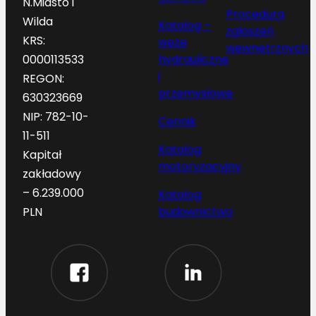
N.Miasto i
Procedura
Wilda
Katalog –
zgłoszeń
KRS:
węże
wewnętrznych
hydrauliczne
0000113533
i
REGON:
przemysłowe
630323669
NIP: 782-10-
Cennik
11-511
Katalog
Kapitał
motoryzacyjny
zakładowy
– 6.239.000
Katalog
budownictwo
PLN