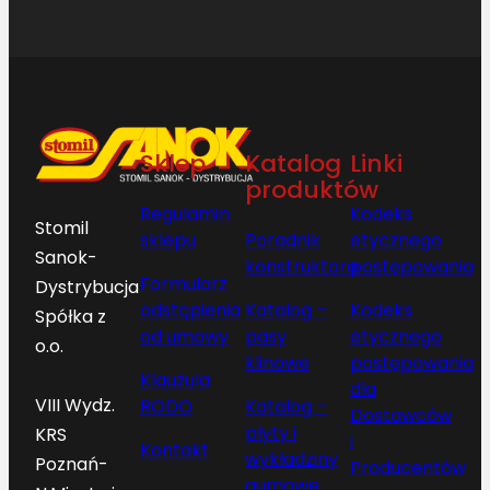
Sklep
Katalog
Linki
produktów
Regulamin
Kodeks
Stomil
sklepu
Poradnik
etycznego
Sanok-
konstruktora
postępowania
Formularz
Dystrybucja
odstąpienia
Katalog –
Kodeks
Spółka z
od umowy
pasy
etycznego
o.o.
klinowe
postępowania
Klauzula
dla
VIII Wydz.
RODO
Katalog –
Dostawców
płyty i
KRS
i
Kontakt
wykładziny
Poznań-
Producentów
gumowe