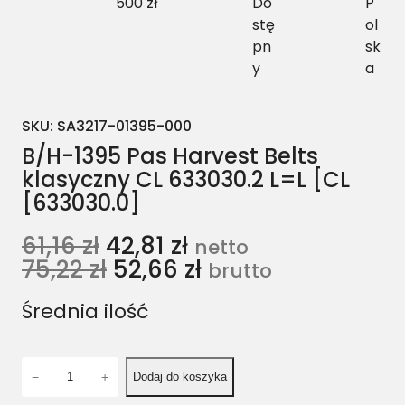
500 zł
Do
P
stę
ol
pn
sk
y
a
SKU:
SA3217-01395-000
B/H-1395 Pas Harvest Belts
klasyczny CL 633030.2 L=L [CL
[633030.0]
61,16
zł
42,81
zł
netto
75,22
zł
52,66
zł
brutto
Średnia ilość
i
−
+
Dodaj do koszyka
l