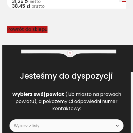
31,26
zł
netto
38,45
zł
3
brutto
3
0
3
Powrót do sklepu
0
.
2
L
=
L
Jesteśmy do dyspozycji
[
C
L
Wybierz swój powiat
(lub miasto na prawach
[
powiatu), a pokażemy Ci odpowiedni numer
6
kontaktowy:
3
3
0