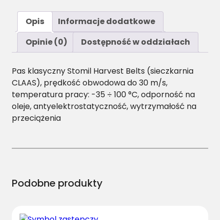
o
ś
Opis
Informacje dodatkowe
ć
B
Opinie (0)
Dostępność w oddziałach
/
H
Pas klasyczny Stomil Harvest Belts (sieczkarnia
-
CLAAS), prędkość obwodowa do 30 m/s,
1
temperatura pracy: -35 ÷ 100 °C, odporność na
3
oleje, antyelektrostatyczność, wytrzymałość na
9
przeciążenia
5
P
a
s
H
a
Podobne produkty
r
v
e