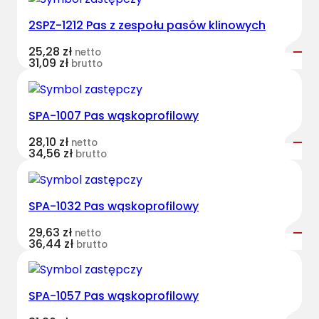
s
2SPZ-1212 Pas z zespołu pasów klinowych
t
B
25,28
zł
netto
e
31,09
zł
brutto
l
t
s
SPA-1007 Pas wąskoprofilowy
k
28,10
zł
netto
l
34,56
zł
brutto
a
s
y
SPA-1032 Pas wąskoprofilowy
c
z
29,63
zł
netto
36,44
zł
brutto
n
y
C
SPA-1057 Pas wąskoprofilowy
L
6