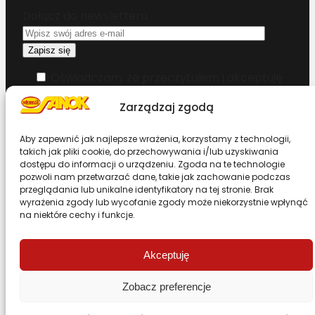
Dołącz do newslettera
Oświadczam, że przeczytałem i akceptuję
warunki korzystania z serwisu
Zarządzaj zgodą
Chcesz zostać dystrybutorem?
Aby zapewnić jak najlepsze wrażenia, korzystamy z technologii,
takich jak pliki cookie, do przechowywania i/lub uzyskiwania
dostępu do informacji o urządzeniu. Zgoda na te technologie
Design & Code by Foxstudio.eu
pozwoli nam przetwarzać dane, takie jak zachowanie podczas
przeglądania lub unikalne identyfikatory na tej stronie. Brak
wyrażenia zgody lub wycofanie zgody może niekorzystnie wpłynąć
na niektóre cechy i funkcje.
Przewiń stronę do góry
Akceptuję
Zobacz preferencje