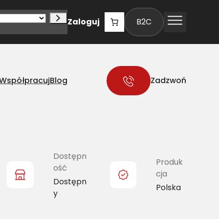
Zaloguj
B2C
Współpracuj
Blog
Zadzwoń
Dostępn
Produk
ość
cja
Dostępn
Polska
y