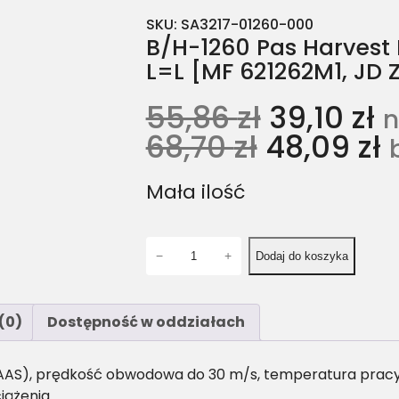
SKU:
SA3217-01260-000
B/H-1260 Pas Harvest 
L=L [MF 621262M1, JD
55,86
zł
39,10
zł
n
68,70
zł
48,09
zł
Mała ilość
i
−
+
Dodaj do koszyka
l
o
ś
(0)
Dostępność w oddziałach
ć
B
/
AAS), prędkość obwodowa do 30 m/s, temperatura pracy: 
H
iążenia