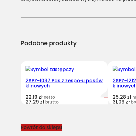
Podobne produkty
2SPZ-1037 Pas z zespołu pasów
2SPZ-121
klinowych
klinowyc
22,19
zł
25,28
zł
netto
n
27,29
zł
31,09
zł
brutto
br
Powrót do sklepu