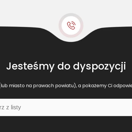
t
s
k
l
a
s
y
c
z
Jesteśmy do dyspozycji
n
y
C
lub miasto na prawach powiatu), a pokażemy Ci odpowi
L
6
0
3
3
7
8