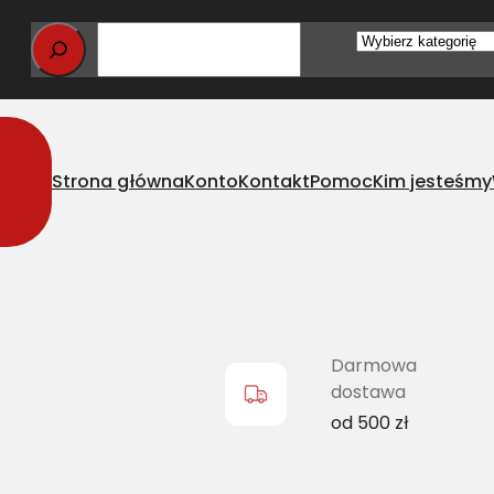
Wybierz
kategorię
Strona główna
Konto
Kontakt
Pomoc
Kim jesteśmy
lasyczny CL 603378.0 L=L [MF 621262M1, JD Z38699]
Darmowa
dostawa
od 500 zł