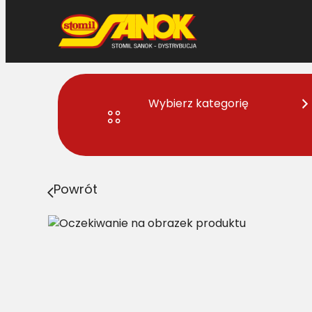
Przejdź
do
treści
Wybierz kategorię
Strona główna
>
Pasy
> B/H-1260 Pas Harvest Belts k
Powrót