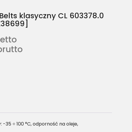
Belts klasyczny CL 603378.0
 Z38699]
etto
brutto
-35 ÷ 100 °C, odporność na oleje,