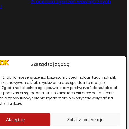
Procedura zgłoszeń wewnętrznych
i
Zarządzaj zgodą
Chcesz zostać dystrybutorem?
ć jak najlepsze wrażenia, korzystamy z technologii, takich jak pliki
 przechowywania i/lub uzyskiwania dostępu do informacji o
. Zgoda na te technologie pozwoli nam przetwarzać dane, takie jak
rwisu
 podczas przeglądania lub unikalne identyfikatory na tej stronie.
enia zgody lub wycofanie zgody może niekorzystnie wpłynąć na
chy i funkcje.
Przewiń stronę do góry
Akceptuję
Zobacz preferencje