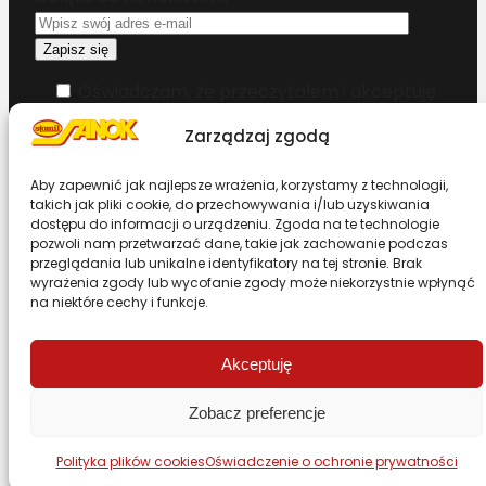
Oświadczam, że przeczytałem i akceptuję
warunki korzystania z serwisu
Zarządzaj zgodą
Chcesz zostać dystrybutorem?
Aby zapewnić jak najlepsze wrażenia, korzystamy z technologii,
takich jak pliki cookie, do przechowywania i/lub uzyskiwania
dostępu do informacji o urządzeniu. Zgoda na te technologie
Design & Code by Foxstudio.eu
pozwoli nam przetwarzać dane, takie jak zachowanie podczas
przeglądania lub unikalne identyfikatory na tej stronie. Brak
wyrażenia zgody lub wycofanie zgody może niekorzystnie wpłynąć
na niektóre cechy i funkcje.
Przewiń stronę do góry
Akceptuję
Zobacz preferencje
Polityka plików cookies
Oświadczenie o ochronie prywatności