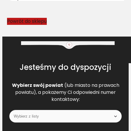
4
3
9
Powrót do sklepu
4
9
5
L
=
L
Jesteśmy do dyspozycji
Wybierz swój powiat
(lub miasto na prawach
powiatu), a pokażemy Ci odpowiedni numer
kontaktowy: