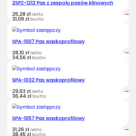
2SPZ-1212 Pas z zespołu pasów klinowych
t
B
25,28
zł
netto
e
31,09
zł
brutto
l
t
s
SPA-1007 Pas wąskoprofilowy
k
28,10
zł
netto
l
34,56
zł
brutto
a
s
y
SPA-1032 Pas wąskoprofilowy
c
z
29,63
zł
netto
36,44
zł
brutto
n
y
N
SPA-1057 Pas wąskoprofilowy
H
8
31,26
zł
netto
38,45
zł
0
brutto