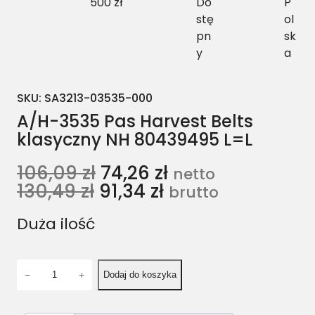
500 zł
Do
P
stę
ol
pn
sk
y
a
SKU:
SA3213-03535-000
A/H-3535 Pas Harvest Belts
klasyczny NH 80439495 L=L
106,09
zł
74,26
zł
netto
130,49
zł
91,34
zł
brutto
Duża ilość
i
−
+
Dodaj do koszyka
l
o