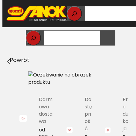
Przejdź
do
treści
Strona główna
>
Pasy
> A/H-3535 Pas Harvest Belts
klasyczny NH 80439495 L=L
Powrót
Darm
Do
Pr
owa
stę
o
dosta
pn
du
wa
oś
kc
ć
ja
od