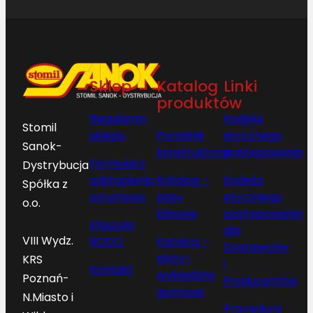
Sklep
Katalog
Linki
produktów
Regulamin
Kodeks
Stomil
sklepu
Poradnik
etycznego
Sanok-
konstruktora
postępowania
Formularz
Dystrybucja
odstąpienia
Katalog –
Kodeks
Spółka z
od umowy
pasy
etycznego
o.o.
klinowe
postępowania
Klauzula
dla
VIII Wydz.
RODO
Katalog –
Dostawców
płyty i
KRS
i
Kontakt
wykładziny
Poznań-
Producentów
gumowe
N.Miasto i
Procedura