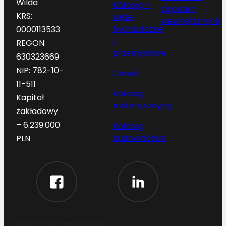
Wilda
Katalog –
zgłoszeń
KRS:
węże
wewnętrznych
hydrauliczne
0000113533
i
REGON:
przemysłowe
630323669
NIP: 782-10-
Cennik
11-511
Katalog
Kapitał
motoryzacyjny
zakładowy
– 6.239.000
Katalog
budownictwo
PLN
Dołącz do newslettera