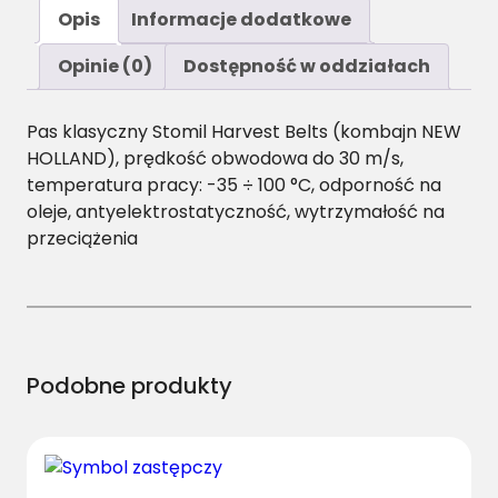
ś
Opis
Informacje dodatkowe
ć
A
Opinie (0)
Dostępność w oddziałach
/
H
Pas klasyczny Stomil Harvest Belts (kombajn NEW
-
HOLLAND), prędkość obwodowa do 30 m/s,
3
temperatura pracy: -35 ÷ 100 °C, odporność na
5
oleje, antyelektrostatyczność, wytrzymałość na
3
przeciążenia
5
P
a
s
H
a
Podobne produkty
r
v
e
s