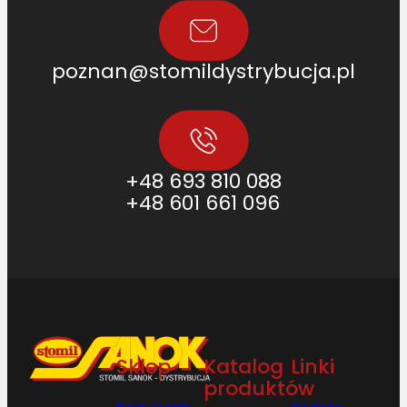
poznan@stomildystrybucja.pl
+48 693 810 088
+48 601 661 096
Sklep
Katalog
Linki
produktów