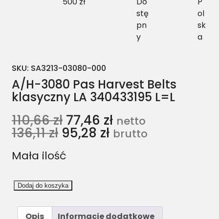
500 zł
Do
P
stę
ol
pn
sk
y
a
SKU:
SA3213-03080-000
A/H-3080 Pas Harvest Belts
klasyczny LA 340433195 L=L
110,66
zł
77,46
zł
netto
136,11
zł
95,28
zł
brutto
Mała ilość
i
Dodaj do koszyka
l
o
Opis
Informacje dodatkowe