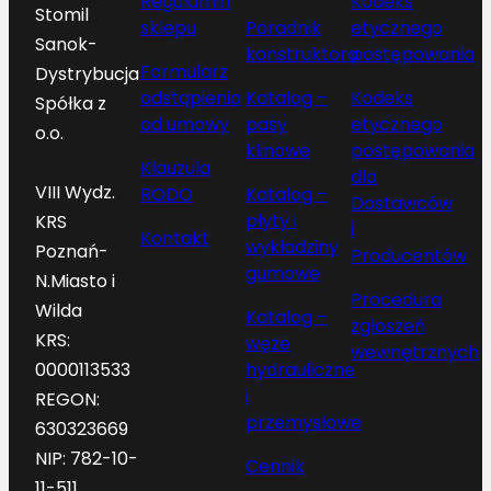
Regulamin
Kodeks
Stomil
sklepu
Poradnik
etycznego
Sanok-
konstruktora
postępowania
Formularz
Dystrybucja
odstąpienia
Katalog –
Kodeks
Spółka z
od umowy
pasy
etycznego
o.o.
klinowe
postępowania
Klauzula
dla
VIII Wydz.
RODO
Katalog –
Dostawców
płyty i
KRS
i
Kontakt
wykładziny
Poznań-
Producentów
gumowe
N.Miasto i
Procedura
Wilda
Katalog –
zgłoszeń
KRS:
węże
wewnętrznych
hydrauliczne
0000113533
i
REGON:
przemysłowe
630323669
NIP: 782-10-
Cennik
11-511