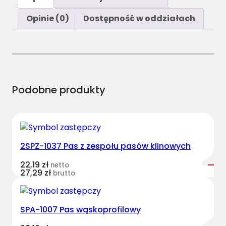
ś
ć
Opinie (0)
Dostępność w oddziałach
A
/
H
-
3
0
Podobne produkty
8
0
P
a
2SPZ-1037 Pas z zespołu pasów klinowych
s
H
22,19
zł
netto
a
27,29
zł
brutto
r
v
e
SPA-1007 Pas wąskoprofilowy
s