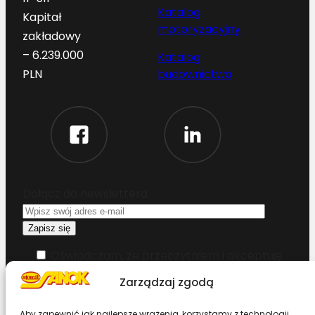
Katalog
Kapitał
motoryzacyjny
zakładowy
– 6.239.000
Katalog
budownictwo
PLN
Dołącz do newslettera
Oświadczam, że przeczytałem i akceptuję
warunki korzystania z serwisu
Zarządzaj zgodą
Chcesz zostać dystrybutorem?
Aby zapewnić jak najlepsze wrażenia, korzystamy z technologii,