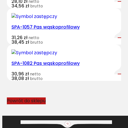
28,10
zł
netto
t
34,56
zł
brutto
B
e
l
SPA-1057 Pas wąskoprofilowy
t
31,26
zł
s
netto
38,45
zł
brutto
k
l
a
SPA-1082 Pas wąskoprofilowy
s
y
30,96
zł
netto
38,08
zł
c
brutto
z
n
y
Powrót do sklepu
L
A
3
4