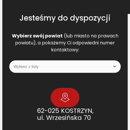
0
4
Jesteśmy do dyspozycji
3
3
1
Wybierz swój powiat
(lub miasto na prawach
9
powiatu), a pokażemy Ci odpowiedni numer
5
kontaktowy:
L
=
L
62-025 KOSTRZYN,
ul. Wrzesińska 70