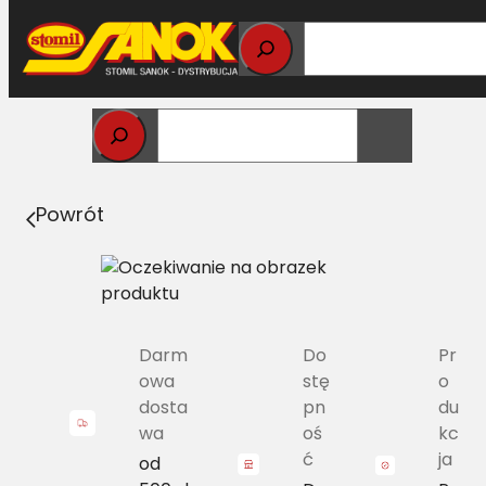
Przejdź
do
treści
Strona główna
>
Pasy
> A/H-3080 Pas Harvest Belts
klasyczny LA 340433195 L=L
Powrót
Darm
Do
Pr
owa
stę
o
dosta
pn
du
wa
oś
kc
ć
ja
od