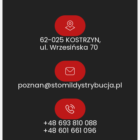
1
]
62-025 KOSTRZYN,
ul. Wrzesińska 70
poznan@stomildystrybucja.pl
+48 693 810 088
+48 601 661 096