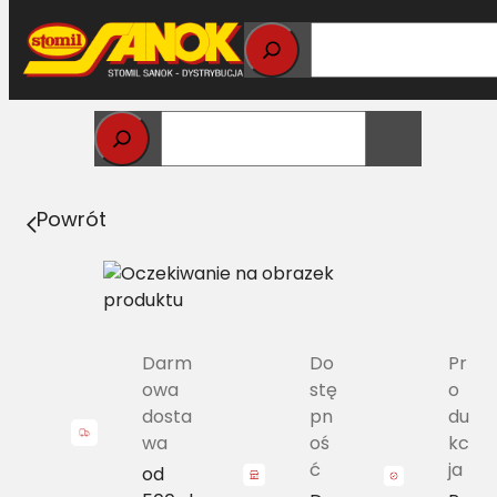
Przejdź
do
treści
Strona główna
>
Pasy
> A/H-2720 Pas Harvest Belts
klasyczny JD Z35965 L=L [NH 80422441]
Powrót
Darm
Do
Pr
owa
stę
o
dosta
pn
du
wa
oś
kc
ć
ja
od