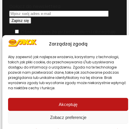
Dołącz do newslettera
Oświadczam, że przeczytałem i akceptuję
warunki korzystania z serwisu
Zarządzaj zgodą
Chcesz zostać dystrybutorem?
Aby zapewnić jak najlepsze wrażenia, korzystamy z technologii,
takich jak pliki cookie, do przechowywania i/lub uzyskiwania
dostępu do informacji o urządzeniu. Zgoda na te technologie
Design & Code by Foxstudio.eu
pozwoli nam przetwarzać dane, takie jak zachowanie podczas
przeglądania lub unikalne identyfikatory na tej stronie. Brak
wyrażenia zgody lub wycofanie zgody może niekorzystnie wpłynąć
na niektóre cechy i funkcje.
Przewiń stronę do góry
Akceptuję
Zobacz preferencje