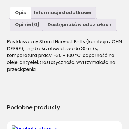
o
ś
Opis
Informacje dodatkowe
ć
A
Opinie (0)
Dostępność w oddziałach
/
H
Pas klasyczny Stomil Harvest Belts (kombajn JOHN
-
DEERE), prędkość obwodowa do 30 m/s,
2
temperatura pracy: -35 ÷ 100 °C, odporność na
7
oleje, antyelektrostatyczność, wytrzymałość na
2
przeciążenia
0
P
a
s
H
a
Podobne produkty
r
v
e