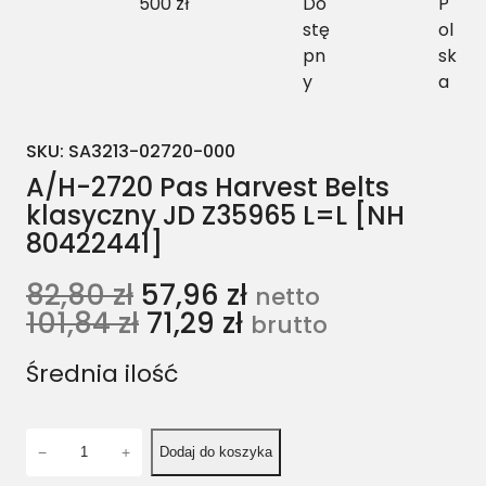
500 zł
Do
P
stę
ol
pn
sk
y
a
SKU:
SA3213-02720-000
A/H-2720 Pas Harvest Belts
klasyczny JD Z35965 L=L [NH
80422441]
82,80
zł
57,96
zł
netto
101,84
zł
71,29
zł
brutto
Średnia ilość
i
−
+
Dodaj do koszyka
l