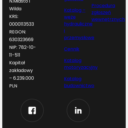
N.Miasto i
Procedura
Wilda
Katalog –
zgłoszeń
KRS:
węże
wewnętrznych
hydrauliczne
0000113533
i
REGON:
przemysłowe
630323669
NIP: 782-10-
Cennik
11-511
Katalog
Kapitał
motoryzacyjny
zakładowy
– 6.239.000
Katalog
budownictwo
PLN