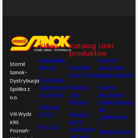
Sklep
Katalog
Linki
produktów
Regulamin
Kodeks
Stomil
sklepu
Poradnik
etycznego
Sanok-
konstruktora
postępowania
Formularz
Dystrybucja
odstąpienia
Katalog –
Kodeks
Spółka z
od umowy
pasy
etycznego
o.o.
klinowe
postępowania
Klauzula
dla
VIII Wydz.
RODO
Katalog –
Dostawców
płyty i
KRS
i
Kontakt
wykładziny
Poznań-
Producentów
gumowe