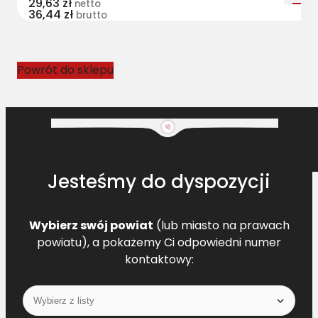
29,63
zł
netto
36,44
zł
3
brutto
5
9
6
Powrót do sklepu
5
L
=
L
[
N
Jesteśmy do dyspozycji
H
8
0
Wybierz swój powiat
(lub miasto na prawach
4
powiatu), a pokażemy Ci odpowiedni numer
2
kontaktowy:
2
4
4