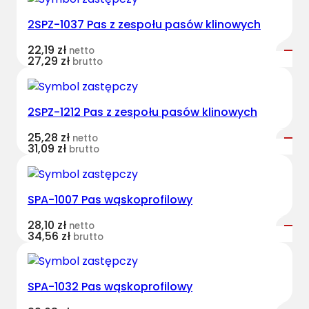
s
2SPZ-1037 Pas z zespołu pasów klinowych
t
B
22,19
zł
netto
e
27,29
zł
brutto
l
t
s
2SPZ-1212 Pas z zespołu pasów klinowych
k
25,28
zł
netto
l
31,09
zł
brutto
a
s
y
SPA-1007 Pas wąskoprofilowy
c
z
28,10
zł
netto
34,56
zł
brutto
n
y
J
SPA-1032 Pas wąskoprofilowy
D
Z