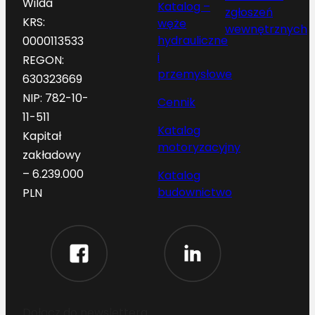
Wilda
Katalog –
zgłoszeń
KRS:
węże
wewnętrznych
hydrauliczne
0000113533
i
REGON:
przemysłowe
630323669
NIP: 782-10-
Cennik
11-511
Katalog
Kapitał
motoryzacyjny
zakładowy
– 6.239.000
Katalog
budownictwo
PLN
Dołącz do newslettera