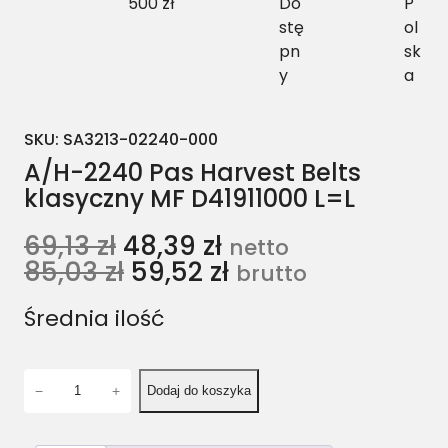
500 zł
Do
P
stę
ol
pn
sk
y
a
SKU:
SA3213-02240-000
A/H-2240 Pas Harvest Belts
klasyczny MF D41911000 L=L
69,13
zł
48,39
zł
netto
85,03
zł
59,52
zł
brutto
Średnia ilość
i
−
+
Dodaj do koszyka
l
o