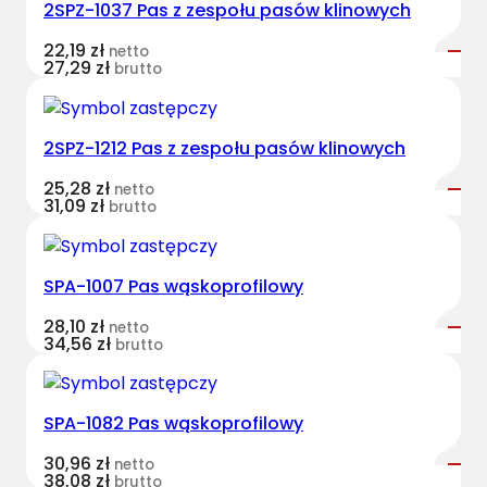
2SPZ-1037 Pas z zespołu pasów klinowych
t
B
22,19
zł
netto
e
27,29
zł
brutto
l
t
s
2SPZ-1212 Pas z zespołu pasów klinowych
k
25,28
zł
netto
l
31,09
zł
brutto
a
s
y
SPA-1007 Pas wąskoprofilowy
c
z
28,10
zł
netto
34,56
zł
brutto
n
y
M
SPA-1082 Pas wąskoprofilowy
F
D
30,96
zł
netto
38,08
zł
4
brutto