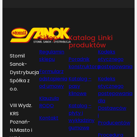
Sklep
Katalog
Linki
produktów
Regulamin
Kodeks
Stomil
sklepu
Poradnik
etycznego
Sanok-
konstruktora
postępowania
Formularz
Dystrybucja
odstąpienia
Katalog –
Kodeks
Spółka z
od umowy
pasy
etycznego
o.o.
klinowe
postępowania
Klauzula
dla
VIII Wydz.
RODO
Katalog –
Dostawców
płyty i
KRS
i
Kontakt
wykładziny
Poznań-
Producentów
gumowe
N.Miasto i
Procedura