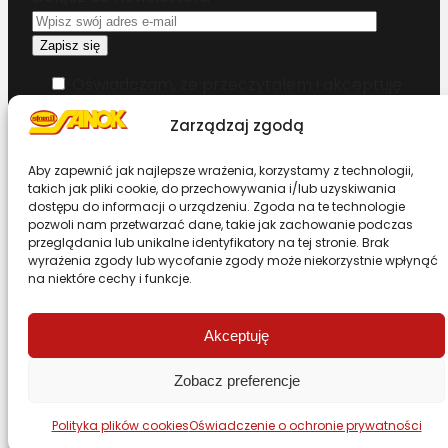
Oświadczam, że przeczytałem i akceptuję
warunki korzystania z serwisu
Zarządzaj zgodą
Chcesz zostać dystrybutorem?
Aby zapewnić jak najlepsze wrażenia, korzystamy z technologii,
takich jak pliki cookie, do przechowywania i/lub uzyskiwania
dostępu do informacji o urządzeniu. Zgoda na te technologie
Design & Code by Foxstudio.eu
pozwoli nam przetwarzać dane, takie jak zachowanie podczas
przeglądania lub unikalne identyfikatory na tej stronie. Brak
wyrażenia zgody lub wycofanie zgody może niekorzystnie wpłynąć
na niektóre cechy i funkcje.
Przewiń stronę do góry
Akceptuję
Zobacz preferencje
Polityka plików cookies
Oświadczenie o ochronie prywatności