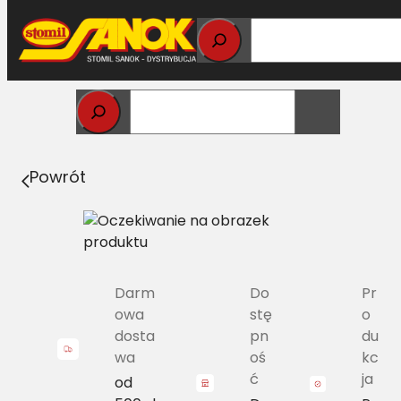
Przejdź
do
treści
Strona główna
>
Pasy
> A/H-2240 Pas Harvest Belts
klasyczny MF D41911000 L=L
Powrót
Darm
Do
Pr
owa
stę
o
dosta
pn
du
wa
oś
kc
ć
ja
od