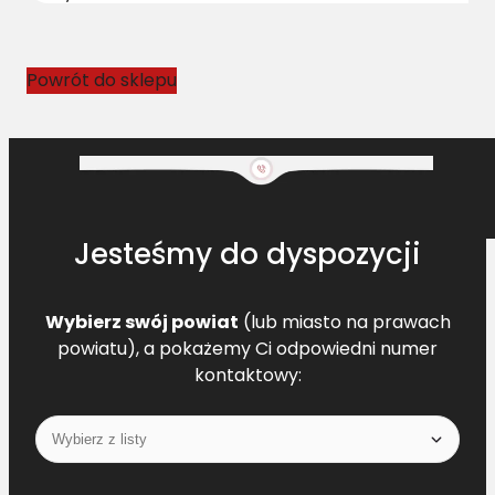
1
9
1
Powrót do sklepu
1
0
0
0
L
=
Jesteśmy do dyspozycji
L
Wybierz swój powiat
(lub miasto na prawach
powiatu), a pokażemy Ci odpowiedni numer
kontaktowy: