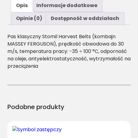
ś
Opis
Informacje dodatkowe
ć
A
Opinie (0)
Dostępność w oddziałach
/
H
Pas klasyczny Stomil Harvest Belts (kombajn
-
MASSEY FERGUSON), prędkość obwodowa do 30
2
m/s, temperatura pracy: -35 ÷ 100 °C, odporność
2
na oleje, antyelektrostatyczność, wytrzymałość na
4
przeciążenia
0
P
a
s
H
a
Podobne produkty
r
v
e
s