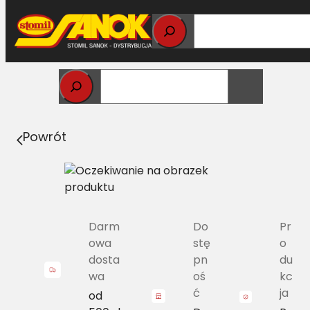
Przejdź
do
treści
Strona główna
>
Pasy
> A/H-1780 Pas Harvest Belts
klasyczny LA 340433159
Powrót
Darm
Do
Pr
owa
stę
o
dosta
pn
du
wa
oś
kc
ć
ja
od