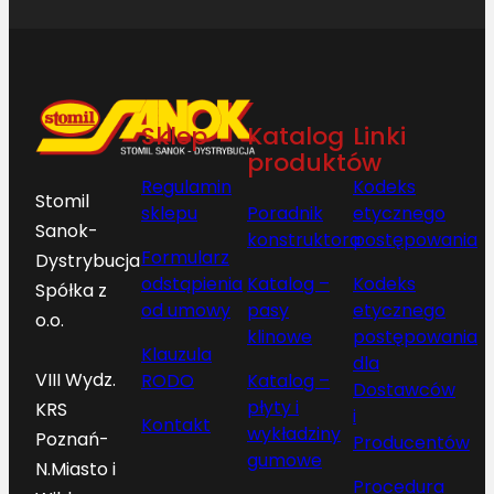
Sklep
Katalog
Linki
produktów
Regulamin
Kodeks
Stomil
sklepu
Poradnik
etycznego
Sanok-
konstruktora
postępowania
Formularz
Dystrybucja
odstąpienia
Katalog –
Kodeks
Spółka z
od umowy
pasy
etycznego
o.o.
klinowe
postępowania
Klauzula
dla
VIII Wydz.
RODO
Katalog –
Dostawców
płyty i
KRS
i
Kontakt
wykładziny
Poznań-
Producentów
gumowe
N.Miasto i
Procedura