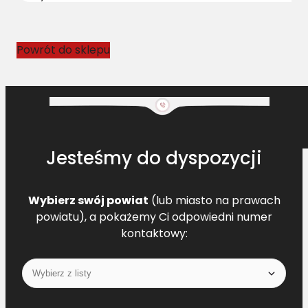
0
4
3
Powrót do sklepu
3
1
5
9
Jesteśmy do dyspozycji
Wybierz swój powiat
(lub miasto na prawach
powiatu), a pokażemy Ci odpowiedni numer
kontaktowy: