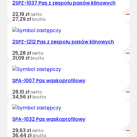
2SPZ-1037 Pas z zespołu pasów klinowych
t
B
22,19
zł
netto
e
27,29
zł
brutto
l
t
s
2SPZ-1212 Pas z zespołu pasów klinowych
k
25,28
zł
netto
l
31,09
zł
brutto
a
s
y
SPA-1007 Pas wąskoprofilowy
c
z
28,10
zł
netto
34,56
zł
brutto
n
y
L
SPA-1032 Pas wąskoprofilowy
A
3
29,63
zł
netto
36,44
zł
4
brutto