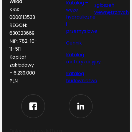
Wilda
Katalog –
zgłoszeń
KRS:
węże
wewnętrznych
hydrauliczne
0000113533
i
REGON:
przemysłowe
630323669
NIP: 782-10-
Cennik
11-511
Katalog
Kapitał
motoryzacyjny
zakładowy
– 6.239.000
Katalog
budownictwo
PLN
Dołącz do newslettera