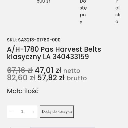
500 zł
Do
P
stę
ol
pn
sk
y
a
SKU:
SA3213-01780-000
A/H-1780 Pas Harvest Belts
klasyczny LA 340433159
67,16
zł
47,01
zł
netto
82,60
zł
57,82
zł
brutto
Mała ilość
i
−
+
Dodaj do koszyka
l
o