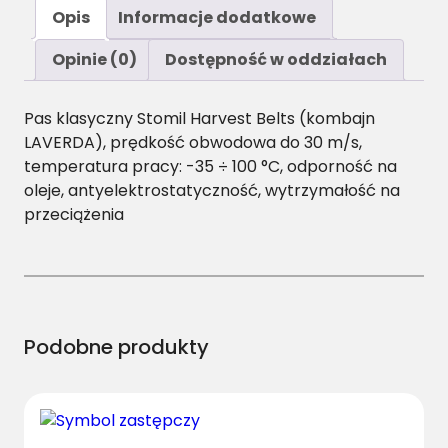
ś
Opis
Informacje dodatkowe
ć
A
Opinie (0)
Dostępność w oddziałach
/
H
Pas klasyczny Stomil Harvest Belts (kombajn
-
LAVERDA), prędkość obwodowa do 30 m/s,
1
temperatura pracy: -35 ÷ 100 °C, odporność na
7
oleje, antyelektrostatyczność, wytrzymałość na
8
przeciążenia
0
P
a
s
H
a
Podobne produkty
r
v
e
s