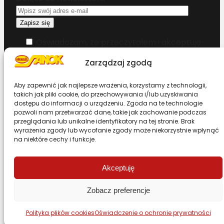
Oświadczam, że przeczytałem i akceptuję
warunki korzystania z serwisu
Zarządzaj zgodą
Chcesz zostać dystrybutorem?
Aby zapewnić jak najlepsze wrażenia, korzystamy z technologii,
takich jak pliki cookie, do przechowywania i/lub uzyskiwania
dostępu do informacji o urządzeniu. Zgoda na te technologie
Design & Code by Foxstudio.eu
pozwoli nam przetwarzać dane, takie jak zachowanie podczas
przeglądania lub unikalne identyfikatory na tej stronie. Brak
wyrażenia zgody lub wycofanie zgody może niekorzystnie wpłynąć
na niektóre cechy i funkcje.
Przewiń stronę do góry
Akceptuję
Zobacz preferencje
Polityka plików cookies
Oświadczenie o ochronie prywatności