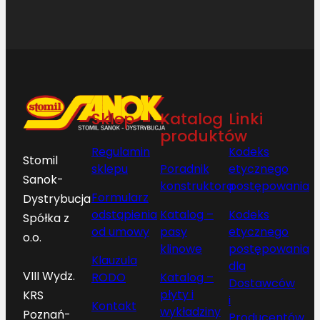
Sklep
Katalog
Linki
produktów
Regulamin
Kodeks
Stomil
sklepu
Poradnik
etycznego
Sanok-
konstruktora
postępowania
Formularz
Dystrybucja
odstąpienia
Katalog –
Kodeks
Spółka z
od umowy
pasy
etycznego
o.o.
klinowe
postępowania
Klauzula
dla
VIII Wydz.
RODO
Katalog –
Dostawców
płyty i
KRS
i
Kontakt
wykładziny
Poznań-
Producentów