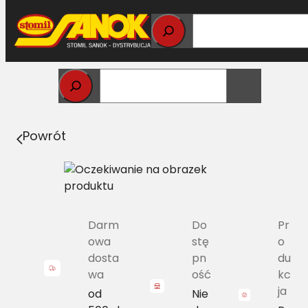
Przejdź
do
treści
Strona główna
>
Pasy
> A/H1-1655 Pas Harvest Belts
klasyczny DR 41907500 L=L [CL 661245.0]
Powrót
Darm
Do
Pr
owa
stę
o
dosta
pn
du
wa
ość
kc
ja
od
Nie