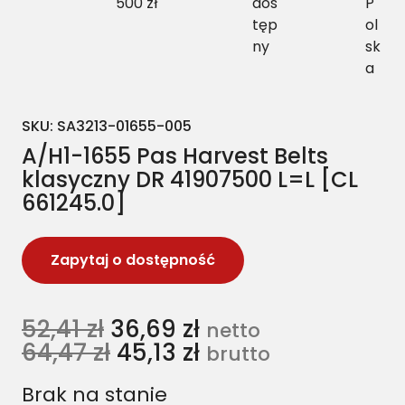
500 zł
dos
P
tęp
ol
ny
sk
a
SKU:
SA3213-01655-005
A/H1-1655 Pas Harvest Belts
klasyczny DR 41907500 L=L [CL
661245.0]
Zapytaj o dostępność
52,41
zł
36,69
zł
netto
64,47
zł
45,13
zł
brutto
Brak na stanie