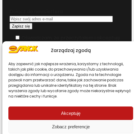
Dołącz do newslettera
Oświadczam, że przeczytałem i akceptuję
warunki korzystania z serwisu
Zarządzaj zgodą
Chcesz zostać dystrybutorem?
Aby zapewnić jak najlepsze wrażenia, korzystamy z technologii,
takich jak pliki cookie, do przechowywania i/lub uzyskiwania
dostępu do informacji o urządzeniu. Zgoda na te technologie
Design & Code by Foxstudio.eu
pozwoli nam przetwarzać dane, takie jak zachowanie podczas
przeglądania lub unikalne identyfikatory na tej stronie. Brak
wyrażenia zgody lub wycofanie zgody może niekorzystnie wpłynąć
na niektóre cechy i funkcje.
Przewiń stronę do góry
Akceptuję
Zobacz preferencje