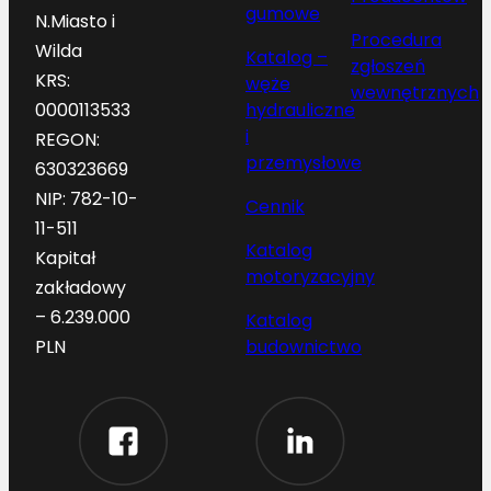
gumowe
N.Miasto i
Procedura
Wilda
Katalog –
zgłoszeń
KRS:
węże
wewnętrznych
hydrauliczne
0000113533
i
REGON:
przemysłowe
630323669
NIP: 782-10-
Cennik
11-511
Katalog
Kapitał
motoryzacyjny
zakładowy
– 6.239.000
Katalog
budownictwo
PLN