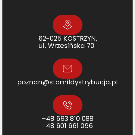
4
]
62-025 KOSTRZYN,
ul. Wrzesińska 70
poznan@stomildystrybucja.pl
+48 693 810 088
+48 601 661 096