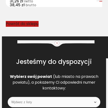
31,26
zł
netto
38,45
zł
5
brutto
7
7
9
Powrót do sklepu
3
.
0
[
L
A
Jesteśmy do dyspozycji
3
4
0
Wybierz swój powiat
(lub miasto na prawach
4
powiatu), a pokażemy Ci odpowiedni numer
3
kontaktowy:
3
1
3