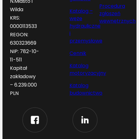
N.Miasto i
Procedura
Wilda
Katalog –
zgłoszeń
KRS:
węże
wewnętrznych
hydrauliczne
0000113533
i
REGON:
przemysłowe
630323669
NIP: 782-10-
Cennik
11-511
Katalog
Kapitał
motoryzacyjny
zakładowy
– 6.239.000
Katalog
budownictwo
PLN