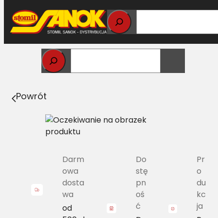
Przejdź
do
treści
Strona główna
>
Pasy
> A/H-1180 Pas Harvest Belts
klasyczny CL 657793.0 [LA 340433134]
Powrót
Darm
Do
Pr
owa
stę
o
dosta
pn
du
wa
oś
kc
ć
ja
od