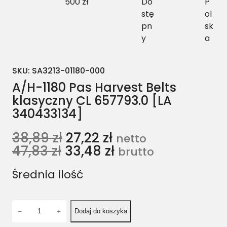
500 zł
Do
P
stę
ol
pn
sk
y
a
SKU:
SA3213-01180-000
A/H-1180 Pas Harvest Belts
klasyczny CL 657793.0 [LA
340433134]
38,89
zł
27,22
zł
netto
47,83
zł
33,48
zł
brutto
Średnia ilość
i
−
+
Dodaj do koszyka
l