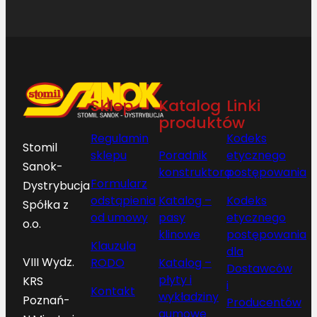
Sklep
Katalog
Linki
produktów
Regulamin
Kodeks
Stomil
sklepu
Poradnik
etycznego
Sanok-
konstruktora
postępowania
Formularz
Dystrybucja
odstąpienia
Katalog –
Kodeks
Spółka z
od umowy
pasy
etycznego
o.o.
klinowe
postępowania
Klauzula
dla
VIII Wydz.
RODO
Katalog –
Dostawców
płyty i
KRS
i
Kontakt
wykładziny
Poznań-
Producentów
gumowe