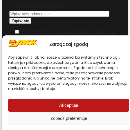
Dołącz do newslettera
Oświadczam, że przeczytałem i akceptuję
warunki korzystania z serwisu
Zarządzaj zgodą
Chcesz zostać dystrybutorem?
Aby zapewnić jak najlepsze wrażenia, korzystamy z technologii,
takich jak pliki cookie, do przechowywania i/lub uzyskiwania
dostępu do informacji o urządzeniu. Zgoda na te technologie
Design & Code by Foxstudio.eu
pozwoli nam przetwarzać dane, takie jak zachowanie podczas
przeglądania lub unikalne identyfikatory na tej stronie. Brak
wyrażenia zgody lub wycofanie zgody może niekorzystnie wpłynąć
na niektóre cechy i funkcje.
Przewiń stronę do góry
Akceptuję
Zobacz preferencje