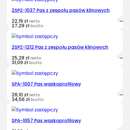
s
2SPZ-1037 Pas z zespołu pasów klinowych
t
B
22,19
zł
netto
e
27,29
zł
brutto
l
t
s
2SPZ-1212 Pas z zespołu pasów klinowych
k
25,28
zł
netto
l
31,09
zł
brutto
a
s
y
SPA-1007 Pas wąskoprofilowy
c
z
28,10
zł
netto
34,56
zł
brutto
n
y
C
SPA-1057 Pas wąskoprofilowy
L
6