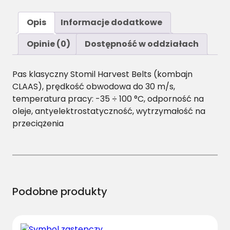
o
ś
Opis
Informacje dodatkowe
ć
A
Opinie (0)
Dostępność w oddziałach
/
H
Pas klasyczny Stomil Harvest Belts (kombajn
-
CLAAS), prędkość obwodowa do 30 m/s,
1
temperatura pracy: -35 ÷ 100 °C, odporność na
1
oleje, antyelektrostatyczność, wytrzymałość na
8
przeciążenia
0
P
a
s
H
a
Podobne produkty
r
v
e