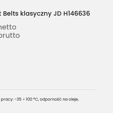
 Belts klasyczny JD H146636
netto
brutto
acy: -35 ÷ 100 °C, odporność na oleje,