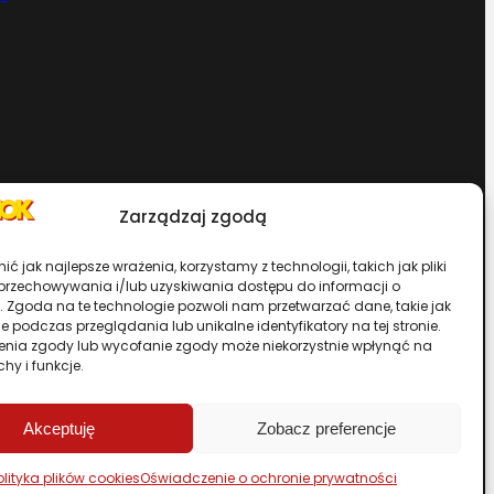
Zarządzaj zgodą
Chcesz zostać dystrybutorem?
ć jak najlepsze wrażenia, korzystamy z technologii, takich jak pliki
 przechowywania i/lub uzyskiwania dostępu do informacji o
. Zgoda na te technologie pozwoli nam przetwarzać dane, takie jak
rwisu
 podczas przeglądania lub unikalne identyfikatory na tej stronie.
enia zgody lub wycofanie zgody może niekorzystnie wpłynąć na
chy i funkcje.
Przewiń stronę do góry
Akceptuję
Zobacz preferencje
olityka plików cookies
Oświadczenie o ochronie prywatności