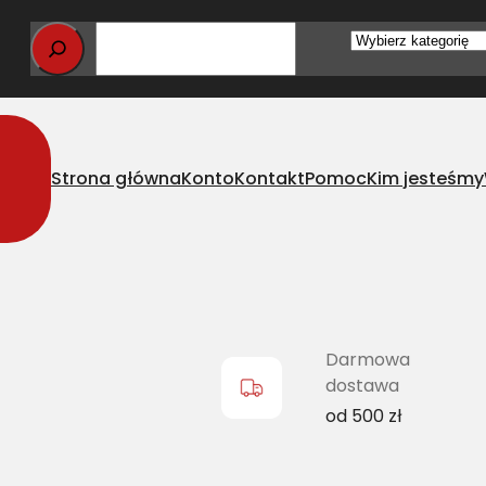
Wybierz
kategorię
Strona główna
Konto
Kontakt
Pomoc
Kim jesteśmy
klasyczny JD H146636
Darmowa
dostawa
od 500 zł