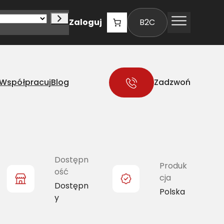
Zaloguj
B2C
Współpracuj
Blog
Zadzwoń
Dostępn
Produk
ość
cja
Dostępn
Polska
y