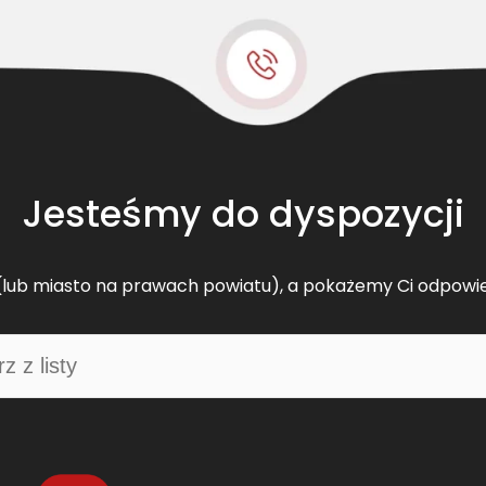
t
s
k
l
a
s
y
c
Jesteśmy do dyspozycji
z
n
y
lub miasto na prawach powiatu), a pokażemy Ci odpowi
J
D
H
1
4
6
6
3