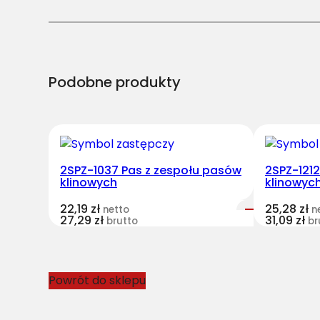
Podobne produkty
2SPZ-1037 Pas z zespołu pasów
2SPZ-121
klinowych
klinowyc
22,19
zł
25,28
zł
netto
n
27,29
zł
31,09
zł
brutto
br
Powrót do sklepu