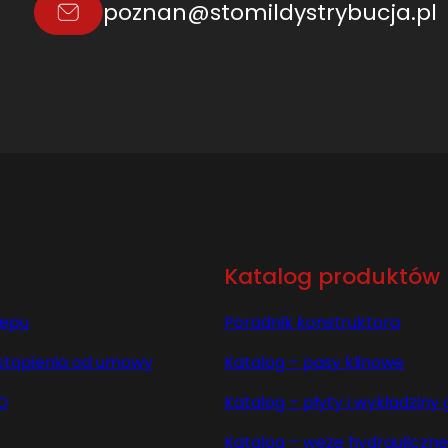
poznan@stomildystrybucja.pl
6
Katalog produktów
lepu
Poradnik konstruktora
stąpienia od umowy
Katalog – pasy klinowe
O
Katalog – płyty i wykładzin
Katalog – węże hydrauliczne 