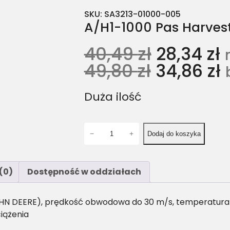
SKU:
SA3213-01000-005
A/H1-1000 Pas Harvest
40,49
zł
28,34
zł
49,80
zł
34,86
zł
Duża ilość
i
−
+
Dodaj do koszyka
l
o
ś
(0)
Dostępność w oddziałach
ć
A
/
HN DEERE), prędkość obwodowa do 30 m/s, temperatura pr
H
iążenia
1