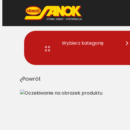
Przejdź
do
treści
Wybierz kategorię
Strona główna
>
Pasy
> A/H1-1000 Pas Harvest Belts 
Powrót