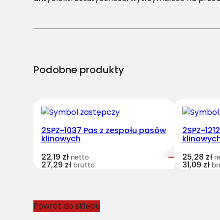
Podobne produkty
2SPZ-1037 Pas z zespołu pasów
2SPZ-121
klinowych
klinowyc
22,19
zł
25,28
zł
netto
n
27,29
zł
31,09
zł
brutto
br
Powrót do sklepu