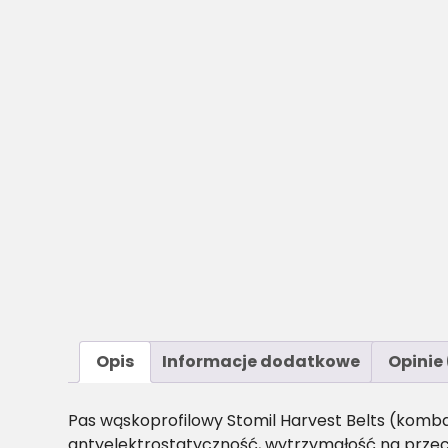
Opis
Informacje dodatkowe
Opinie 
Pas wąskoprofilowy Stomil Harvest Belts (komb
antyelektrostatyczność, wytrzymałość na przec