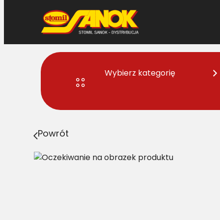
Przejdź
do
treści
Wybierz kategorię
Strona główna
>
Pasy
> SPC/H-7450 Pas Harvest Belt
Powrót