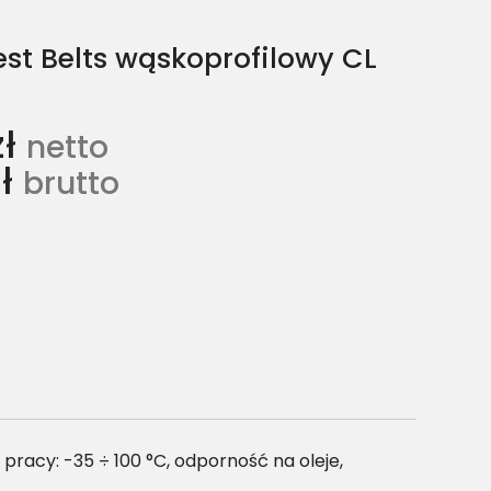
st Belts wąskoprofilowy CL
zł
netto
ł
brutto
acy: -35 ÷ 100 °C, odporność na oleje,