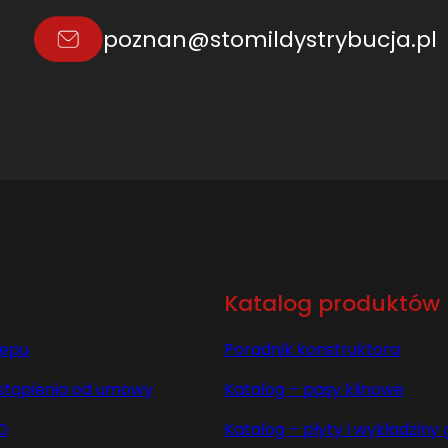
L
poznan@stomildystrybucja.pl
0
6
0
9
4
9
.
0
L
=
L
Katalog produktów
lepu
Poradnik konstruktora
stąpienia od umowy
Katalog – pasy klinowe
O
Katalog – płyty i wykładzin