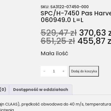
SKU:
SA3122-07450-000
SPC/H-7450 Pas Harve
060949.0 L=L
529,47
zł
370,63
651,25
zł
455,87
z
Mała ilość
i
−
+
Dodaj do koszyka
l
o
ś
(0)
Dostępność w oddziałach
ć
S
P
ajn CLAAS), prędkość obwodowa do 40 m/s, temperatura pr
C
iążenia