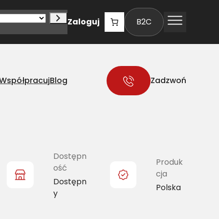
Zaloguj
B2C
Współpracuj
Blog
Zadzwoń
Dostępn
Produk
ość
cja
Dostępn
Polska
y