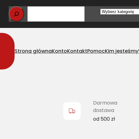
Wybierz
kategorię
Strona główna
Konto
Kontakt
Pomoc
Kim jesteśmy
s wąskoprofilowy CL 060949.0 L=L
Darmowa
dostawa
od 500 zł