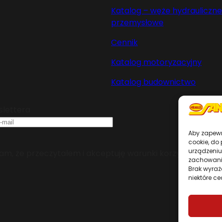
Katalog – węże hydrauliczne 
przemysłowe
Cennik
Katalog motoryzacyjny
Katalog budownictwo
slettera
Aby zapewni
cookie, do
urządzeniu
m, że przeczytałem i akceptuję warunki korzystania z se
zachowanie
Brak wyraż
niektóre ce