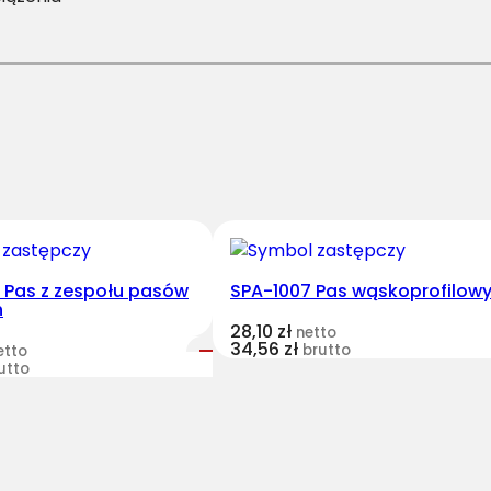
/
H
-
7
4
5
0
P
a
s
H
2 Pas z zespołu pasów
SPA-1007 Pas wąskoprofilow
h
a
28,10
zł
netto
r
34,56
zł
brutto
etto
v
utto
e
s
t
B