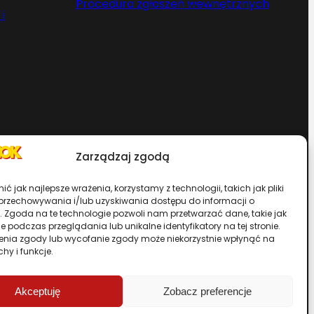
Procedura zgłoszeń wewnętrznych
i
Zarządzaj zgodą
Chcesz zostać dystrybutorem?
ć jak najlepsze wrażenia, korzystamy z technologii, takich jak pliki
 przechowywania i/lub uzyskiwania dostępu do informacji o
. Zgoda na te technologie pozwoli nam przetwarzać dane, takie jak
rwisu
 podczas przeglądania lub unikalne identyfikatory na tej stronie.
enia zgody lub wycofanie zgody może niekorzystnie wpłynąć na
chy i funkcje.
Przewiń stronę do góry
Akceptuję
Zobacz preferencje