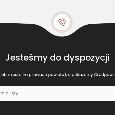
e
l
t
s
w
ą
s
k
o
Jesteśmy do dyspozycji
p
r
o
lub miasto na prawach powiatu), a pokażemy Ci odpowi
f
i
l
o
w
y
C