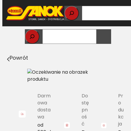
Przejdź
do
treści
Strona główna
>
Pasy
> SPC/H-5600 Pas Harvest Belts
wąskoprofilowy DF 01129970 L=L [DF 77536560]
Powrót
Darm
Do
Pr
owa
stę
o
dosta
pn
du
wa
oś
kc
ć
ja
od