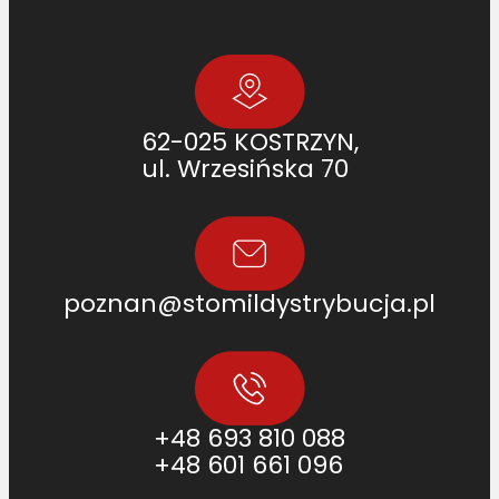
D
F
7
7
5
62-025 KOSTRZYN,
3
ul. Wrzesińska 70
6
5
6
0
]
poznan@stomildystrybucja.pl
+48 693 810 088
+48 601 661 096