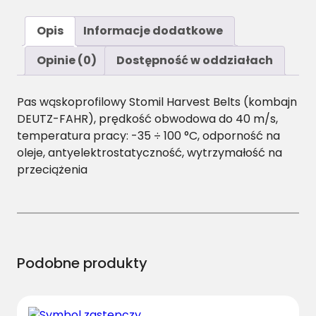
o
ś
Opis
Informacje dodatkowe
ć
S
Opinie (0)
Dostępność w oddziałach
P
C
Pas wąskoprofilowy Stomil Harvest Belts (kombajn
/
DEUTZ-FAHR), prędkość obwodowa do 40 m/s,
H
temperatura pracy: -35 ÷ 100 °C, odporność na
-
oleje, antyelektrostatyczność, wytrzymałość na
5
przeciążenia
6
0
0
P
a
s
Podobne produkty
H
a
r