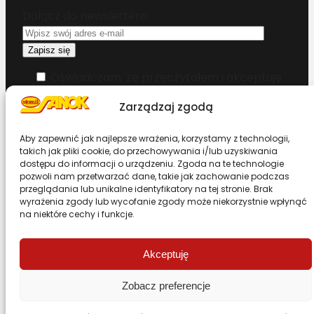
Dołącz do newslettera
Oświadczam, że przeczytałem i akceptuję
warunki korzystania z serwisu
Zarządzaj zgodą
Chcesz zostać dystrybutorem?
Aby zapewnić jak najlepsze wrażenia, korzystamy z technologii,
takich jak pliki cookie, do przechowywania i/lub uzyskiwania
dostępu do informacji o urządzeniu. Zgoda na te technologie
Design & Code by Foxstudio.eu
pozwoli nam przetwarzać dane, takie jak zachowanie podczas
przeglądania lub unikalne identyfikatory na tej stronie. Brak
wyrażenia zgody lub wycofanie zgody może niekorzystnie wpłynąć
na niektóre cechy i funkcje.
Przewiń stronę do góry
Akceptuję
Zobacz preferencje