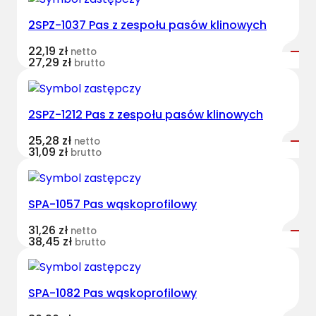
v
2SPZ-1037 Pas z zespołu pasów klinowych
e
s
22,19
zł
netto
t
27,29
zł
brutto
B
e
l
2SPZ-1212 Pas z zespołu pasów klinowych
t
25,28
zł
netto
s
31,09
zł
brutto
w
ą
s
SPA-1057 Pas wąskoprofilowy
k
o
31,26
zł
netto
38,45
zł
brutto
p
r
o
SPA-1082 Pas wąskoprofilowy
f
i