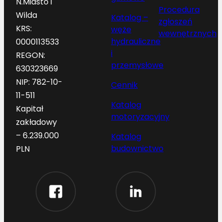
N.Miasto i
Procedura
Wilda
Katalog –
zgłoszeń
KRS:
węże
wewnętrznych
hydrauliczne
0000113533
i
REGON:
przemysłowe
630323669
NIP: 782-10-
Cennik
11-511
Katalog
Kapitał
motoryzacyjny
zakładowy
– 6.239.000
Katalog
budownictwo
PLN