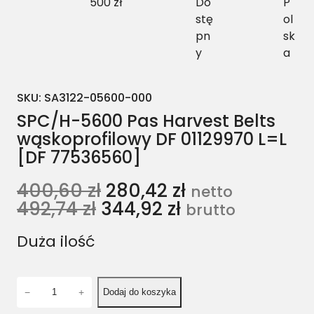
500 zł
Do
P
stę
ol
pn
sk
y
a
SKU:
SA3122-05600-000
SPC/H-5600 Pas Harvest Belts
wąskoprofilowy DF 01129970 L=L
[DF 77536560]
400,60
zł
280,42
zł
netto
492,74
zł
344,92
zł
brutto
Duża ilość
i
−
+
Dodaj do koszyka
l