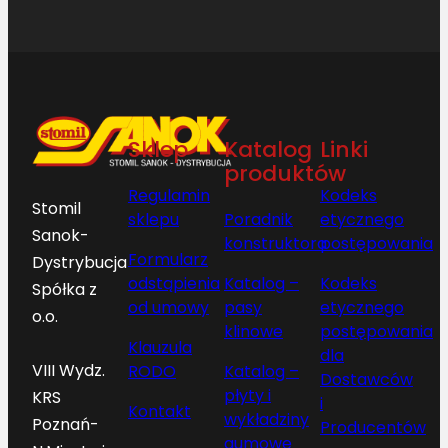
Sklep
Katalog
Linki
produktów
Regulamin
Kodeks
Stomil
sklepu
Poradnik
etycznego
Sanok-
konstruktora
postępowania
Formularz
Dystrybucja
odstąpienia
Katalog –
Kodeks
Spółka z
od umowy
pasy
etycznego
o.o.
klinowe
postępowania
Klauzula
dla
VIII Wydz.
RODO
Katalog –
Dostawców
płyty i
KRS
i
Kontakt
wykładziny
Poznań-
Producentów
gumowe