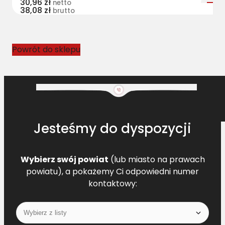
30,96
zł
netto
38,08
zł
l
brutto
o
w
y
Powrót do sklepu
D
F
0
1
1
2
Jesteśmy do dyspozycji
9
9
7
Wybierz swój powiat
(lub miasto na prawach
0
powiatu), a pokażemy Ci odpowiedni numer
L
kontaktowy:
=
L
[