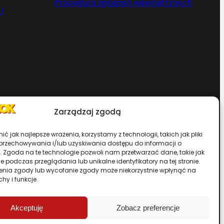
Procedura zgłoszeń wewnętrznych
i
Zarządzaj zgodą
Chcesz zostać dystrybutorem?
ć jak najlepsze wrażenia, korzystamy z technologii, takich jak pliki
 przechowywania i/lub uzyskiwania dostępu do informacji o
. Zgoda na te technologie pozwoli nam przetwarzać dane, takie jak
rwisu
 podczas przeglądania lub unikalne identyfikatory na tej stronie.
enia zgody lub wycofanie zgody może niekorzystnie wpłynąć na
chy i funkcje.
Przewiń stronę do góry
Akceptuję
Zobacz preferencje