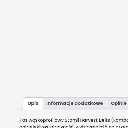
Opis
Informacje dodatkowe
Opinie 
Pas wąskoprofilowy Stomil Harvest Belts (komb
antyelektrostatyczność, wytrzymałość na przec