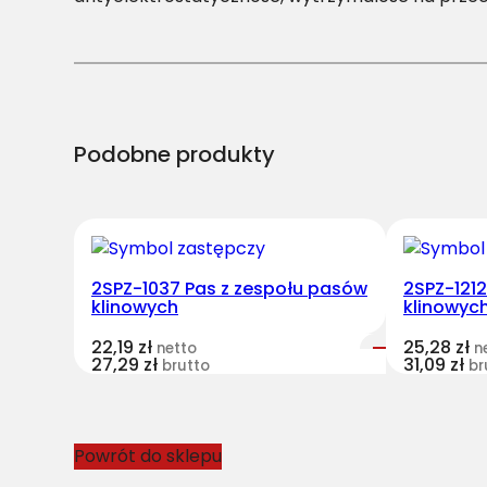
Podobne produkty
2SPZ-1037 Pas z zespołu pasów
2SPZ-121
klinowych
klinowyc
22,19
zł
25,28
zł
netto
n
27,29
zł
31,09
zł
brutto
br
Powrót do sklepu