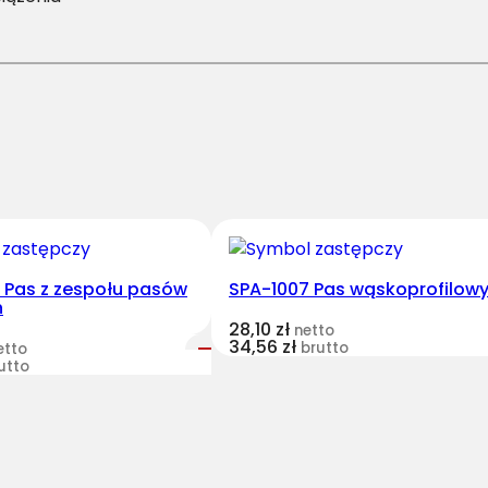
/
H
-
3
1
5
0
P
a
s
H
2 Pas z zespołu pasów
SPA-1007 Pas wąskoprofilow
h
a
28,10
zł
netto
r
34,56
zł
brutto
etto
v
utto
e
s
t
B