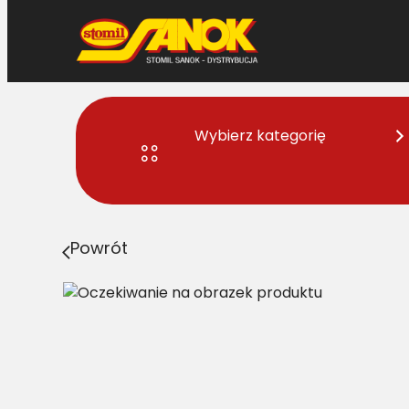
Przejdź
do
treści
Wybierz kategorię
Strona główna
>
Pasy
> SPC/H-3150 Pas Harvest Belt
Powrót