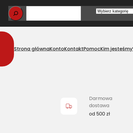
Wybierz
kategorię
Strona główna
Konto
Kontakt
Pomoc
Kim jesteśmy
s wąskoprofilowy FO 4250129747 L=L
Darmowa
dostawa
od 500 zł