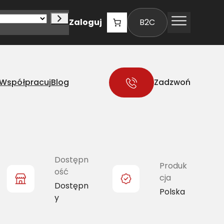
Zaloguj
B2C
Współpracuj
Blog
Zadzwoń
Dostępn
Produk
ość
cja
Dostępn
Polska
y