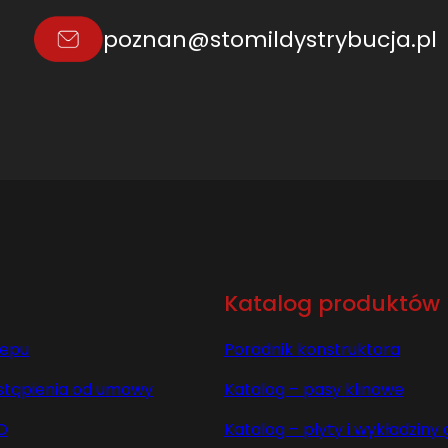
O
poznan@stomildystrybucja.pl
4
2
5
0
1
2
9
7
4
7
L
Katalog produktów
=
L
lepu
Poradnik konstruktora
stąpienia od umowy
Katalog – pasy klinowe
O
Katalog – płyty i wykładzin