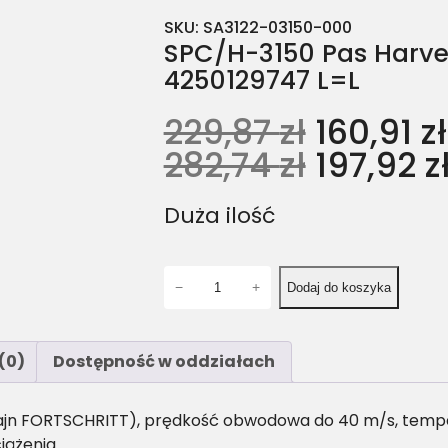
SKU:
SA3122-03150-000
SPC/H-3150 Pas Harve
4250129747 L=L
229,87
zł
160,91
zł
282,74
zł
197,92
z
Duża ilość
i
−
+
Dodaj do koszyka
l
o
ś
(0)
Dostępność w oddziałach
ć
S
P
ajn FORTSCHRITT), prędkość obwodowa do 40 m/s, tempera
C
iążenia