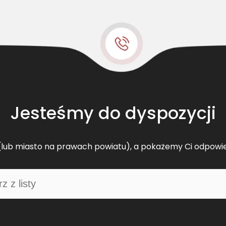
e
l
t
s
w
ą
s
k
o
Jesteśmy do dyspozycji
p
r
o
lub miasto na prawach powiatu), a pokażemy Ci odpowi
f
i
l
o
w
y
F