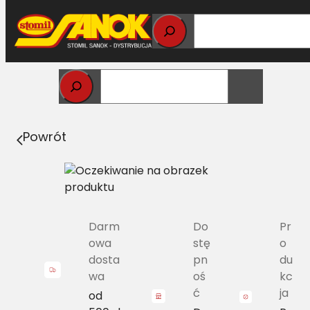
Przejdź
do
treści
Strona główna
>
Pasy
> SPC/H1-2240 Pas Harvest Belts
wąskoprofilowy RO 6201263 L=L
Powrót
Darm
Do
Pr
owa
stę
o
dosta
pn
du
wa
oś
kc
ć
ja
od