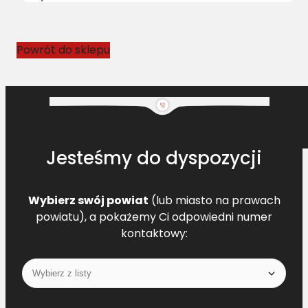
l
o
w
Powrót do sklepu
y
R
O
6
2
0
Jesteśmy do dyspozycji
1
2
6
Wybierz swój powiat
(lub miasto na prawach
3
powiatu), a pokażemy Ci odpowiedni numer
L
kontaktowy:
=
L