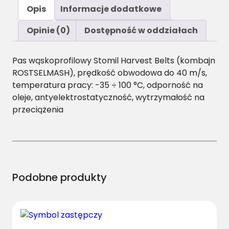
ś
Opis
Informacje dodatkowe
ć
S
Opinie (0)
Dostępność w oddziałach
P
C
Pas wąskoprofilowy Stomil Harvest Belts (kombajn
/
ROSTSELMASH), prędkość obwodowa do 40 m/s,
H
temperatura pracy: -35 ÷ 100 °C, odporność na
1
oleje, antyelektrostatyczność, wytrzymałość na
-
przeciążenia
2
2
4
0
P
a
Podobne produkty
s
H
a
r