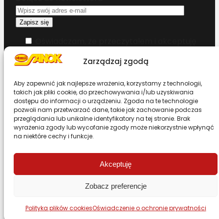
Oświadczam, że przeczytałem i akceptuję
warunki korzystania z serwisu
Zarządzaj zgodą
Chcesz zostać dystrybutorem?
Aby zapewnić jak najlepsze wrażenia, korzystamy z technologii,
takich jak pliki cookie, do przechowywania i/lub uzyskiwania
dostępu do informacji o urządzeniu. Zgoda na te technologie
Design & Code by Foxstudio.eu
pozwoli nam przetwarzać dane, takie jak zachowanie podczas
przeglądania lub unikalne identyfikatory na tej stronie. Brak
wyrażenia zgody lub wycofanie zgody może niekorzystnie wpłynąć
na niektóre cechy i funkcje.
Przewiń stronę do góry
Akceptuję
Zobacz preferencje
Polityka plików cookies
Oświadczenie o ochronie prywatności