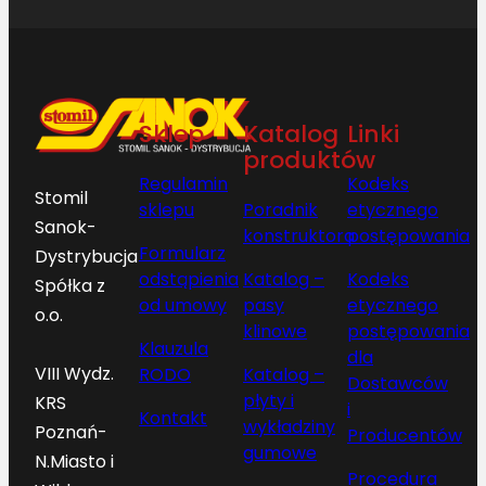
Sklep
Katalog
Linki
produktów
Regulamin
Kodeks
Stomil
sklepu
Poradnik
etycznego
Sanok-
konstruktora
postępowania
Formularz
Dystrybucja
odstąpienia
Katalog –
Kodeks
Spółka z
od umowy
pasy
etycznego
o.o.
klinowe
postępowania
Klauzula
dla
VIII Wydz.
RODO
Katalog –
Dostawców
płyty i
KRS
i
Kontakt
wykładziny
Poznań-
Producentów
gumowe
N.Miasto i
Procedura