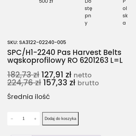
500 zł
Do
P
stę
ol
pn
sk
y
a
SKU:
SA3122-02240-005
SPC/H1-2240 Pas Harvest Belts
wąskoprofilowy RO 6201263 L=L
182,73
zł
127,91
zł
netto
224,76
zł
157,33
zł
brutto
Średnia ilość
i
−
+
Dodaj do koszyka
l
o