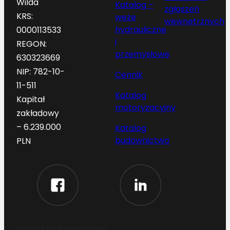
Wilda
Katalog –
zgłoszeń
KRS:
węże
wewnętrznych
hydrauliczne
0000113533
i
REGON:
przemysłowe
630323669
NIP: 782-10-
Cennik
11-511
Katalog
Kapitał
motoryzacyjny
zakładowy
– 6.239.000
Katalog
budownictwo
PLN
Dołącz do newslettera