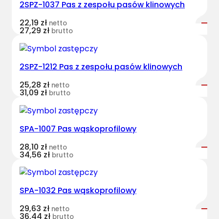
2SPZ-1037 Pas z zespołu pasów klinowych
v
e
22,19
zł
netto
s
27,29
zł
brutto
t
B
e
2SPZ-1212 Pas z zespołu pasów klinowych
l
25,28
zł
netto
t
31,09
zł
brutto
s
w
ą
SPA-1007 Pas wąskoprofilowy
s
k
28,10
zł
netto
34,56
zł
brutto
o
p
r
SPA-1032 Pas wąskoprofilowy
o
f
29,63
zł
netto
36,44
zł
i
brutto