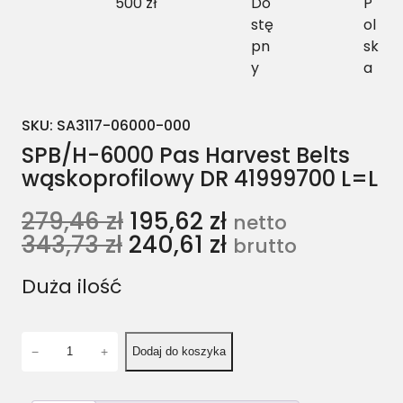
500 zł
Do
P
stę
ol
pn
sk
y
a
SKU:
SA3117-06000-000
SPB/H-6000 Pas Harvest Belts
wąskoprofilowy DR 41999700 L=L
279,46
zł
195,62
zł
netto
343,73
zł
240,61
zł
brutto
Duża ilość
i
−
+
Dodaj do koszyka
l
o