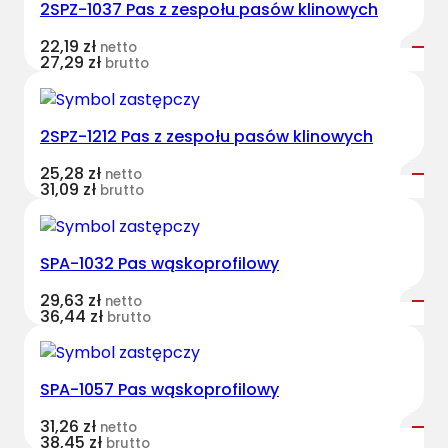
2SPZ-1037 Pas z zespołu pasów klinowych
e
s
22,19
zł
netto
t
27,29
zł
brutto
B
e
l
2SPZ-1212 Pas z zespołu pasów klinowych
t
25,28
zł
netto
s
31,09
zł
brutto
w
ą
s
SPA-1032 Pas wąskoprofilowy
k
o
29,63
zł
netto
36,44
zł
brutto
p
r
o
SPA-1057 Pas wąskoprofilowy
f
i
31,26
zł
netto
38,45
zł
l
brutto