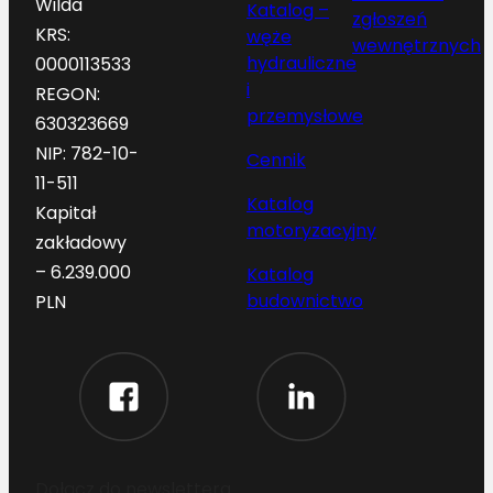
Wilda
Katalog –
zgłoszeń
KRS:
węże
wewnętrznych
hydrauliczne
0000113533
i
REGON:
przemysłowe
630323669
NIP: 782-10-
Cennik
11-511
Katalog
Kapitał
motoryzacyjny
zakładowy
– 6.239.000
Katalog
budownictwo
PLN
Dołącz do newslettera