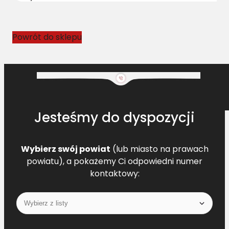
o
w
y
Powrót do sklepu
D
R
4
1
9
9
Jesteśmy do dyspozycji
9
7
0
Wybierz swój powiat
(lub miasto na prawach
0
powiatu), a pokażemy Ci odpowiedni numer
L
kontaktowy:
=
L