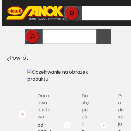
Przejdź
do
treści
Strona główna
>
Pasy
> SPB/H-6000 Pas Harvest Belts
wąskoprofilowy DR 41999700 L=L
Powrót
Darm
Do
Pr
owa
stę
o
dosta
pn
du
wa
oś
kc
ć
ja
od