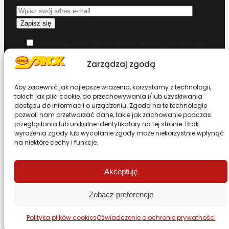
Oświadczam, że przeczytałem i akceptuję
warunki korzystania z serwisu
Zarządzaj zgodą
Chcesz zostać dystrybutorem?
Aby zapewnić jak najlepsze wrażenia, korzystamy z technologii,
takich jak pliki cookie, do przechowywania i/lub uzyskiwania
dostępu do informacji o urządzeniu. Zgoda na te technologie
Design & Code by Foxstudio.eu
pozwoli nam przetwarzać dane, takie jak zachowanie podczas
przeglądania lub unikalne identyfikatory na tej stronie. Brak
wyrażenia zgody lub wycofanie zgody może niekorzystnie wpłynąć
na niektóre cechy i funkcje.
Przewiń stronę do góry
Akceptuję
Zobacz preferencje
Polityka plików cookies
Oświadczenie o ochronie prywatności