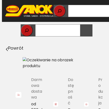
Przejdź
do
treści
Strona główna
>
Pasy
> SPB/H-3800 Pas Harvest Belts
wąskoprofilowy DR 41996600 L=L
Powrót
Darm
Do
Pr
owa
stę
o
dosta
pn
du
wa
oś
kc
ć
ja
od