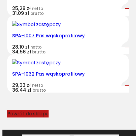
e
25,28
zł
netto
s
31,09
zł
brutto
t
B
e
SPA-1007 Pas wąskoprofilowy
l
28,10
zł
t
netto
34,56
zł
brutto
s
w
ą
SPA-1032 Pas wąskoprofilowy
s
k
29,63
zł
netto
36,44
zł
o
brutto
p
r
o
Powrót do sklepu
f
i
l