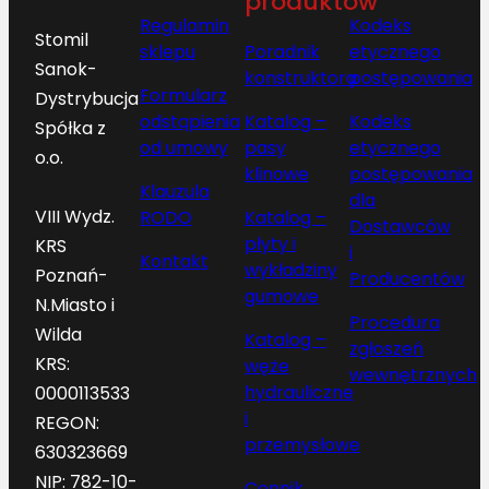
produktów
Regulamin
Kodeks
Stomil
sklepu
Poradnik
etycznego
Sanok-
konstruktora
postępowania
Formularz
Dystrybucja
odstąpienia
Katalog –
Kodeks
Spółka z
od umowy
pasy
etycznego
o.o.
klinowe
postępowania
Klauzula
dla
VIII Wydz.
RODO
Katalog –
Dostawców
płyty i
KRS
i
Kontakt
wykładziny
Poznań-
Producentów
gumowe
N.Miasto i
Procedura
Wilda
Katalog –
zgłoszeń
KRS:
węże
wewnętrznych
hydrauliczne
0000113533
i
REGON:
przemysłowe
630323669
NIP: 782-10-
Cennik