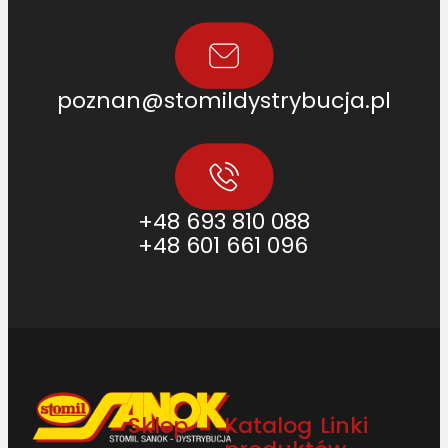
poznan@stomildystrybucja.pl
+48 693 810 088
+48 601 661 096
Sklep
Katalog
Linki