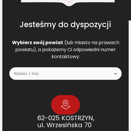
o
w
y
Jesteśmy do dyspozycji
D
R
4
Wybierz swój powiat
(lub miasto na prawach
1
powiatu), a pokażemy Ci odpowiedni numer
9
kontaktowy:
9
6
6
0
0
L
=
L
62-025 KOSTRZYN,
ul. Wrzesińska 70