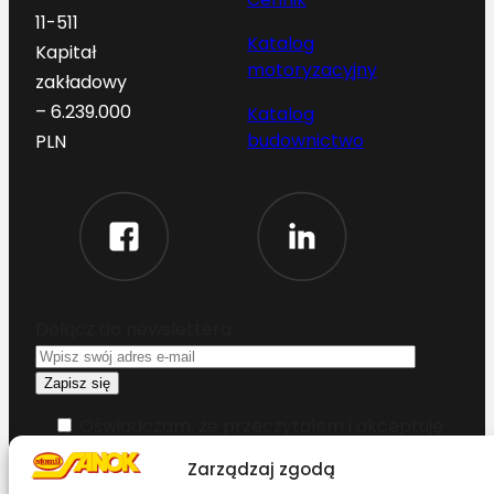
11-511
Katalog
Kapitał
motoryzacyjny
zakładowy
– 6.239.000
Katalog
budownictwo
PLN
Dołącz do newslettera
Oświadczam, że przeczytałem i akceptuję
warunki korzystania z serwisu
Zarządzaj zgodą