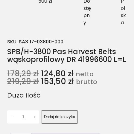
500 zł
Do
P
stę
ol
pn
sk
y
a
SKU:
SA3117-03800-000
SPB/H-3800 Pas Harvest Belts
wąskoprofilowy DR 41996600 L=L
178,29
zł
124,80
zł
netto
219,29
zł
153,50
zł
brutto
Duża ilość
i
−
+
Dodaj do koszyka
l
o