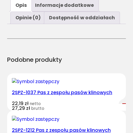
ś
Opis
Informacje dodatkowe
ć
S
Opinie (0)
Dostępność w oddziałach
P
B
/
H
-
3
Podobne produkty
8
0
0
P
2SPZ-1037 Pas z zespołu pasów klinowych
a
s
22,19
zł
netto
H
27,29
zł
brutto
a
r
v
2SPZ-1212 Pas z zespołu pasów klinowych