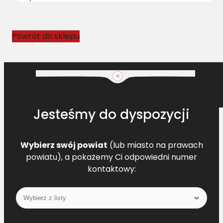
o
w
y
Powrót do sklepu
D
F
0
1
1
3
Jesteśmy do dyspozycji
9
2
4
Wybierz swój powiat
(lub miasto na prawach
1
powiatu), a pokażemy Ci odpowiedni numer
L
kontaktowy:
=
L