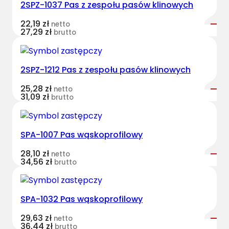
2SPZ-1037 Pas z zespołu pasów klinowych
e
s
22,19
zł
netto
t
27,29
zł
brutto
B
e
l
2SPZ-1212 Pas z zespołu pasów klinowych
t
25,28
zł
netto
s
31,09
zł
brutto
w
ą
s
SPA-1007 Pas wąskoprofilowy
k
o
28,10
zł
netto
34,56
zł
brutto
p
r
o
SPA-1032 Pas wąskoprofilowy
f
i
29,63
zł
netto
36,44
zł
l
brutto