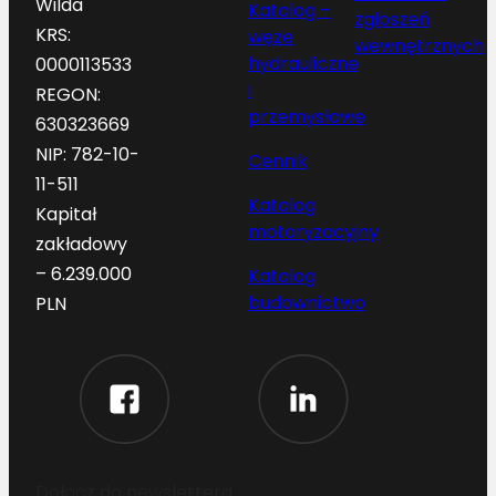
Wilda
Katalog –
zgłoszeń
KRS:
węże
wewnętrznych
hydrauliczne
0000113533
i
REGON:
przemysłowe
630323669
NIP: 782-10-
Cennik
11-511
Katalog
Kapitał
motoryzacyjny
zakładowy
– 6.239.000
Katalog
budownictwo
PLN
Dołącz do newslettera