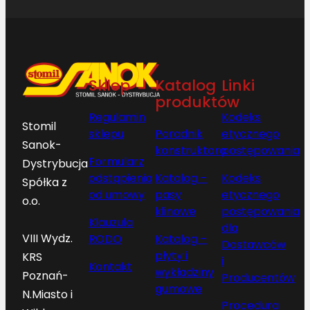
Sklep
Katalog
Linki
produktów
Regulamin
Kodeks
Stomil
sklepu
Poradnik
etycznego
Sanok-
konstruktora
postępowania
Formularz
Dystrybucja
odstąpienia
Katalog –
Kodeks
Spółka z
od umowy
pasy
etycznego
o.o.
klinowe
postępowania
Klauzula
dla
VIII Wydz.
RODO
Katalog –
Dostawców
płyty i
KRS
i
Kontakt
wykładziny
Poznań-
Producentów
gumowe
N.Miasto i
Procedura