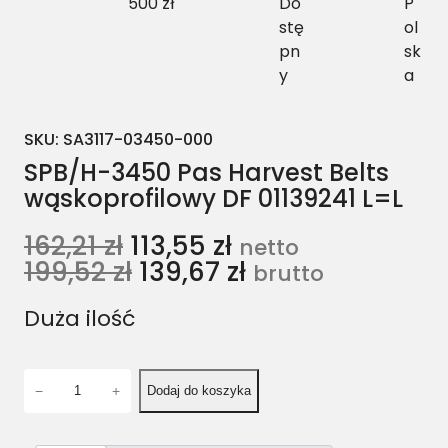
500 zł
Do
P
stę
ol
pn
sk
y
a
SKU:
SA3117-03450-000
SPB/H-3450 Pas Harvest Belts
wąskoprofilowy DF 01139241 L=L
162,21
zł
113,55
zł
netto
199,52
zł
139,67
zł
brutto
Duża ilość
i
−
+
Dodaj do koszyka
l
o