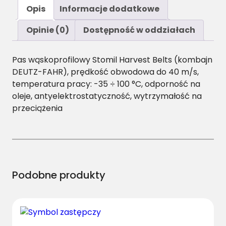
ś
Opis
Informacje dodatkowe
ć
S
Opinie (0)
Dostępność w oddziałach
P
B
Pas wąskoprofilowy Stomil Harvest Belts (kombajn
/
DEUTZ-FAHR), prędkość obwodowa do 40 m/s,
H
temperatura pracy: -35 ÷ 100 °C, odporność na
-
oleje, antyelektrostatyczność, wytrzymałość na
3
przeciążenia
4
5
0
P
a
s
Podobne produkty
H
a
r
v