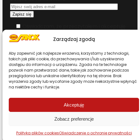
Oświadczam, że przeczytałem i akceptuję
warunki korzystania z serwisu
Zarządzaj zgodą
Chcesz zostać dystrybutorem?
Aby zapewnić jak najlepsze wrażenia, korzystamy z technologii,
takich jak pliki cookie, do przechowywania i/lub uzyskiwania
dostępu do informacji o urządzeniu. Zgoda na te technologie
Design & Code by Foxstudio.eu
pozwoli nam przetwarzać dane, takie jak zachowanie podczas
przeglądania lub unikalne identyfikatory na tej stronie. Brak
wyrażenia zgody lub wycofanie zgody może niekorzystnie wpłynąć
na niektóre cechy i funkcje.
Przewiń stronę do góry
Akceptuję
Zobacz preferencje
Polityka plików cookies
Oświadczenie o ochronie prywatności