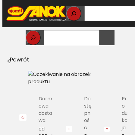
Przejdź
do
treści
Strona główna
>
Pasy
> SPB/H-3450 Pas Harvest Belts
wąskoprofilowy DF 01139241 L=L
Powrót
Darm
Do
Pr
owa
stę
o
dosta
pn
du
wa
oś
kc
ć
ja
od