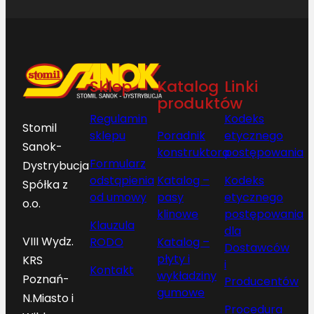
Sklep
Katalog
Linki
produktów
Regulamin
Kodeks
Stomil
sklepu
Poradnik
etycznego
Sanok-
konstruktora
postępowania
Formularz
Dystrybucja
odstąpienia
Katalog –
Kodeks
Spółka z
od umowy
pasy
etycznego
o.o.
klinowe
postępowania
Klauzula
dla
VIII Wydz.
RODO
Katalog –
Dostawców
płyty i
KRS
i
Kontakt
wykładziny
Poznań-
Producentów
gumowe
N.Miasto i
Procedura