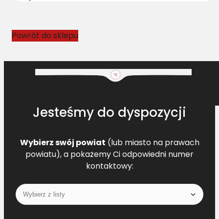
o
w
y
Powrót do sklepu
D
F
0
1
1
3
Jesteśmy do dyspozycji
9
2
4
Wybierz swój powiat
(lub miasto na prawach
0
powiatu), a pokażemy Ci odpowiedni numer
L
kontaktowy:
=
L