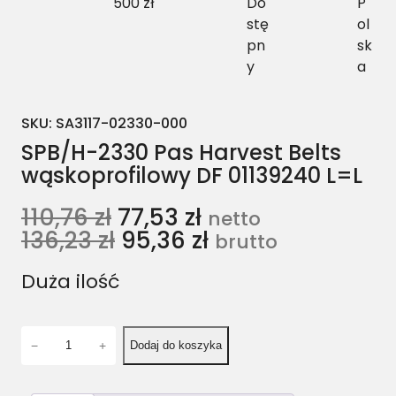
500 zł
Do
P
stę
ol
pn
sk
y
a
SKU:
SA3117-02330-000
SPB/H-2330 Pas Harvest Belts
wąskoprofilowy DF 01139240 L=L
110,76
zł
77,53
zł
netto
136,23
zł
95,36
zł
brutto
Duża ilość
i
−
+
Dodaj do koszyka
l
o