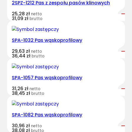
2SPZ-1212 Pas z zespołu pasów klinowych
e
s
25,28
zł
netto
t
31,09
zł
brutto
B
e
l
SPA-1032 Pas wąskoprofilowy
t
29,63
zł
netto
s
36,44
zł
brutto
w
ą
s
SPA-1057 Pas wąskoprofilowy
k
o
31,26
zł
netto
38,45
zł
brutto
p
r
o
SPA-1082 Pas wąskoprofilowy
f
i
30,96
zł
netto
38,08
zł
l
brutto