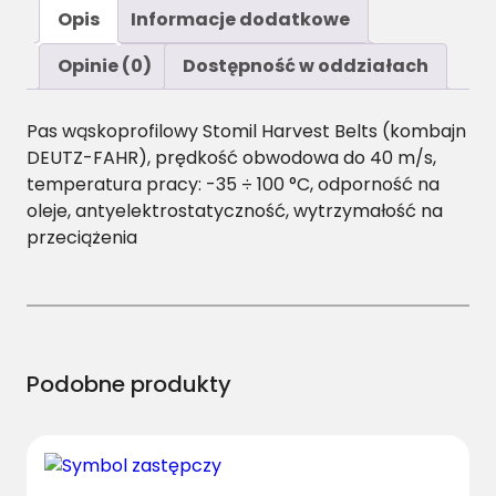
ś
Opis
Informacje dodatkowe
ć
S
Opinie (0)
Dostępność w oddziałach
P
B
Pas wąskoprofilowy Stomil Harvest Belts (kombajn
/
DEUTZ-FAHR), prędkość obwodowa do 40 m/s,
H
temperatura pracy: -35 ÷ 100 °C, odporność na
-
oleje, antyelektrostatyczność, wytrzymałość na
2
przeciążenia
3
3
0
P
a
s
Podobne produkty
H
a
r
v