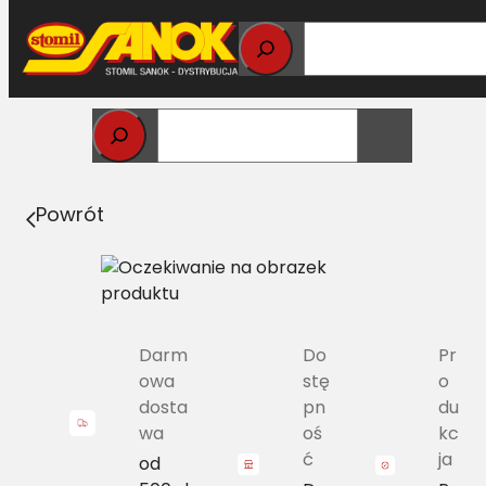
Przejdź
do
treści
Strona główna
>
Pasy
> SPB/H-2330 Pas Harvest Belts
wąskoprofilowy DF 01139240 L=L
Powrót
Darm
Do
Pr
owa
stę
o
dosta
pn
du
wa
oś
kc
ć
ja
od