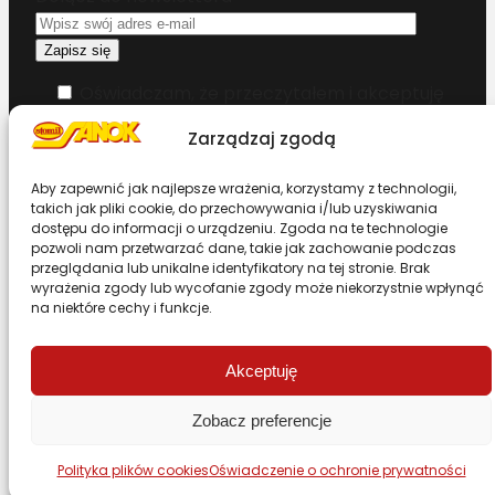
Oświadczam, że przeczytałem i akceptuję
warunki korzystania z serwisu
Zarządzaj zgodą
Chcesz zostać dystrybutorem?
Aby zapewnić jak najlepsze wrażenia, korzystamy z technologii,
takich jak pliki cookie, do przechowywania i/lub uzyskiwania
dostępu do informacji o urządzeniu. Zgoda na te technologie
Design & Code by Foxstudio.eu
pozwoli nam przetwarzać dane, takie jak zachowanie podczas
przeglądania lub unikalne identyfikatory na tej stronie. Brak
wyrażenia zgody lub wycofanie zgody może niekorzystnie wpłynąć
na niektóre cechy i funkcje.
Przewiń stronę do góry
Akceptuję
Zobacz preferencje
Polityka plików cookies
Oświadczenie o ochronie prywatności