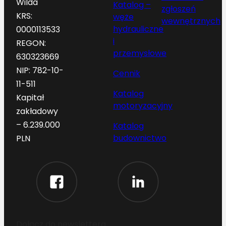
Wilda
Katalog –
zgłoszeń
KRS:
węże
wewnętrznych
hydrauliczne
0000113533
i
REGON:
przemysłowe
630323669
NIP: 782-10-
Cennik
11-511
Katalog
Kapitał
motoryzacyjny
zakładowy
– 6.239.000
Katalog
budownictwo
PLN
Dołącz do newslettera