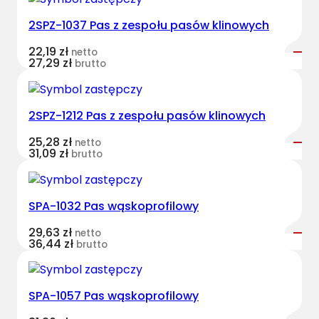
v
2SPZ-1037 Pas z zespołu pasów klinowych
e
s
22,19
zł
netto
t
27,29
zł
brutto
B
e
l
2SPZ-1212 Pas z zespołu pasów klinowych
t
25,28
zł
netto
s
31,09
zł
brutto
w
ą
s
SPA-1032 Pas wąskoprofilowy
k
o
29,63
zł
netto
36,44
zł
brutto
p
r
o
SPA-1057 Pas wąskoprofilowy
f
i