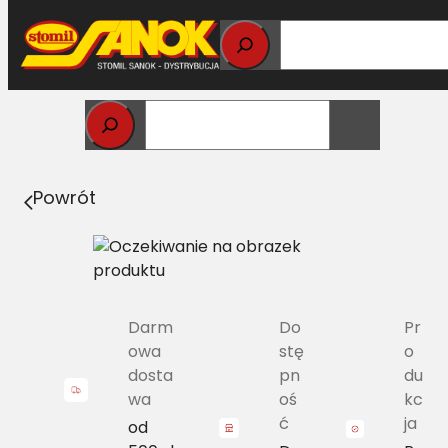
Przejdź
do
treści
Strona główna
>
Pasy
> SPB/H-2120 Pas Harvest Belts
wąskoprofilowy FO 4240043413 L=L [FO 4240053712]
Powrót
Darm
Do
Pr
owa
stę
o
dosta
pn
du
wa
oś
kc
ć
ja
od