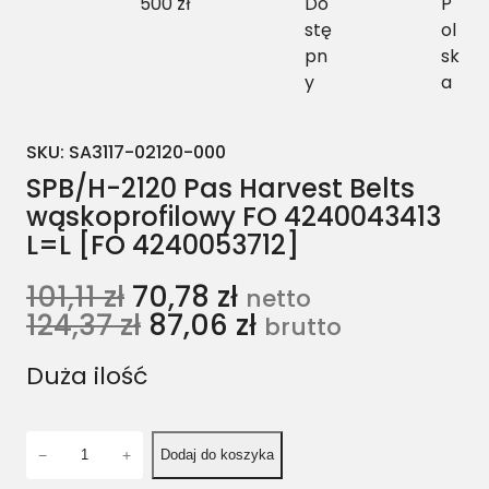
500 zł
Do
P
stę
ol
pn
sk
y
a
SKU:
SA3117-02120-000
SPB/H-2120 Pas Harvest Belts
wąskoprofilowy FO 4240043413
L=L [FO 4240053712]
101,11
zł
70,78
zł
netto
124,37
zł
87,06
zł
brutto
Duża ilość
i
−
+
Dodaj do koszyka
l