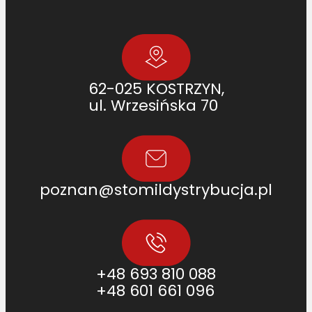
L
[
F
O
4
62-025 KOSTRZYN,
2
ul. Wrzesińska 70
4
0
0
5
3
poznan@stomildystrybucja.pl
7
1
2
]
+48 693 810 088
+48 601 661 096