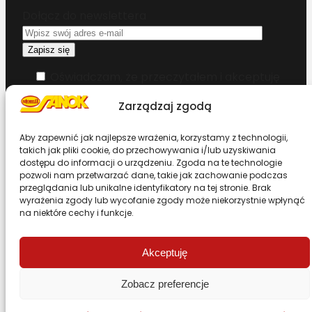
Dołącz do newslettera
Oświadczam, że przeczytałem i akceptuję
warunki korzystania z serwisu
Zarządzaj zgodą
Chcesz zostać dystrybutorem?
Aby zapewnić jak najlepsze wrażenia, korzystamy z technologii,
takich jak pliki cookie, do przechowywania i/lub uzyskiwania
dostępu do informacji o urządzeniu. Zgoda na te technologie
Design & Code by Foxstudio.eu
pozwoli nam przetwarzać dane, takie jak zachowanie podczas
przeglądania lub unikalne identyfikatory na tej stronie. Brak
wyrażenia zgody lub wycofanie zgody może niekorzystnie wpłynąć
na niektóre cechy i funkcje.
Przewiń stronę do góry
Akceptuję
Zobacz preferencje