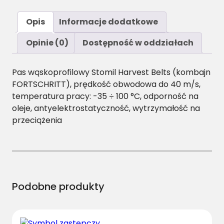
o
ś
Opis
Informacje dodatkowe
ć
S
Opinie (0)
Dostępność w oddziałach
P
B
Pas wąskoprofilowy Stomil Harvest Belts (kombajn
/
FORTSCHRITT), prędkość obwodowa do 40 m/s,
H
temperatura pracy: -35 ÷ 100 °C, odporność na
-
oleje, antyelektrostatyczność, wytrzymałość na
2
przeciążenia
1
2
0
P
a
s
Podobne produkty
H
a
r