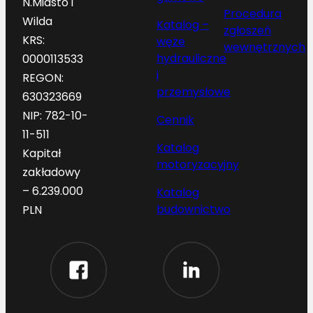
N.Miasto i
Procedura
Wilda
Katalog –
zgłoszeń
KRS:
węże
wewnętrznych
hydrauliczne
0000113533
i
REGON:
przemysłowe
630323669
NIP: 782-10-
Cennik
11-511
Katalog
Kapitał
motoryzacyjny
zakładowy
– 6.239.000
Katalog
budownictwo
PLN