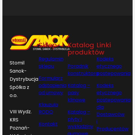
Sklep
Katalog
Linki
produktów
Regulamin
Kodeks
Stomil
sklepu
Poradnik
etycznego
Sanok-
konstruktora
postępowania
Formularz
Dystrybucja
odstąpienia
Katalog –
Kodeks
Spółka z
od umowy
pasy
etycznego
o.o.
klinowe
postępowania
Klauzula
dla
VIII Wydz.
RODO
Katalog –
Dostawców
płyty i
KRS
i
Kontakt
wykładziny
Poznań-
Producentów
gumowe