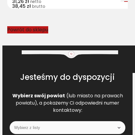
31,26
zł
netto
38,45
zł
l
brutto
o
w
y
Powrót do sklepu
F
O
4
2
4
0
Jesteśmy do dyspozycji
0
4
3
Wybierz swój powiat
(lub miasto na prawach
4
powiatu), a pokażemy Ci odpowiedni numer
1
kontaktowy:
3
L
=