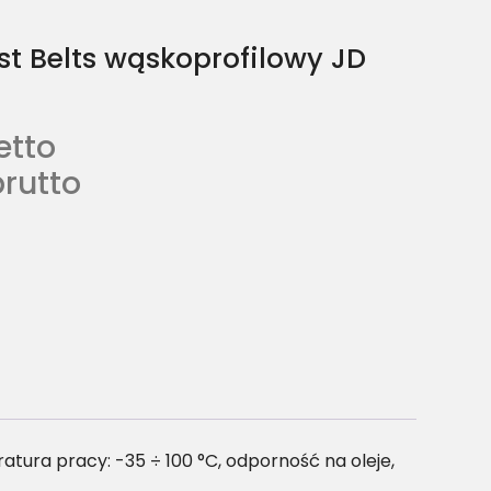
t Belts wąskoprofilowy JD
etto
brutto
ura pracy: -35 ÷ 100 °C, odporność na oleje,