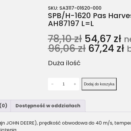
SKU:
SA3117-01620-000
SPB/H-1620 Pas Harves
AH87197 L=L
78,10
zł
54,67
zł
n
96,06
zł
67,24
zł
Duża ilość
i
−
+
Dodaj do koszyka
l
o
ś
(0)
Dostępność w oddziałach
ć
S
P
ajn JOHN DEERE), prędkość obwodowa do 40 m/s, temperat
B
iążenia