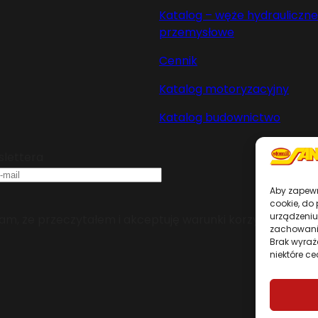
Katalog – węże hydrauliczne 
przemysłowe
Cennik
Katalog motoryzacyjny
Katalog budownictwo
slettera
Aby zapewni
cookie, do
urządzeniu
m, że przeczytałem i akceptuję warunki korzystania z se
zachowanie
Brak wyraż
niektóre ce