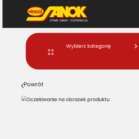
Przejdź
do
treści
Wybierz kategorię
Strona główna
>
Pasy
> SPB/H-1620 Pas Harvest Belts
Powrót