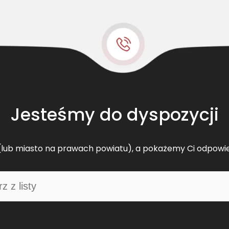
e
l
t
s
w
ą
s
k
o
Jesteśmy do dyspozycji
p
r
o
lub miasto na prawach powiatu), a pokażemy Ci odpowi
f
i
l
o
w
y
J