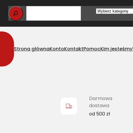
Wybierz
kategorię
Strona główna
Konto
Kontakt
Pomoc
Kim jesteśmy
 wąskoprofilowy JD AH87197 L=L
Darmowa
dostawa
od 500 zł