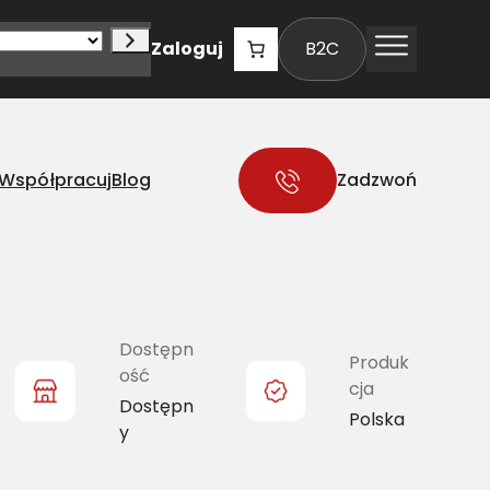
Zaloguj
B2C
Współpracuj
Blog
Zadzwoń
Dostępn
Produk
ość
cja
Dostępn
Polska
y