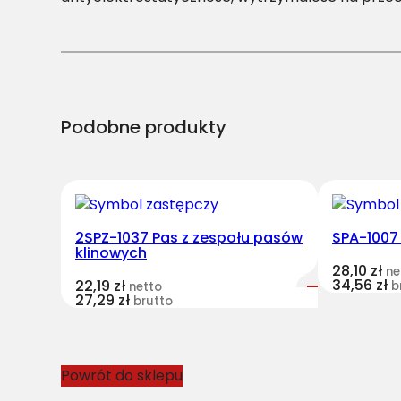
Podobne produkty
2SPZ-1037 Pas z zespołu pasów
SPA-1007
klinowych
28,10
zł
ne
34,56
zł
22,19
zł
b
netto
27,29
zł
brutto
Powrót do sklepu