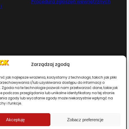
Procedura zgłoszeń wewnętrznych
i
Zarządzaj zgodą
Chcesz zostać dystrybutorem?
ć jak najlepsze wrażenia, korzystamy z technologii, takich jak pliki
 przechowywania i/lub uzyskiwania dostępu do informacji o
. Zgoda na te technologie pozwoli nam przetwarzać dane, takie jak
rwisu
 podczas przeglądania lub unikalne identyfikatory na tej stronie.
enia zgody lub wycofanie zgody może niekorzystnie wpłynąć na
chy i funkcje.
Przewiń stronę do góry
Akceptuję
Zobacz preferencje