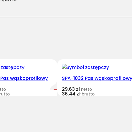
/
H
-
1
6
2
0
P
a
s
H
 Pas wąskoprofilowy
SPA-1032 Pas wąskoprofilow
a
29,63
zł
tto
netto
r
36,44
zł
rutto
brutto
v
e
s
t
B