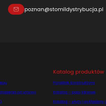
D
poznan@stomildystrybucja.pl
A
H
8
7
1
9
7
L
=
L
Katalog produktów
lepu
Poradnik konstruktora
stąpienia od umowy
Katalog – pasy klinowe
O
Katalog – płyty i wykładzin