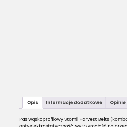
Opis
Informacje dodatkowe
Opinie 
Pas wąskoprofilowy Stomil Harvest Belts (komb
antyelektrostatyczność, wytrzymałość na przec