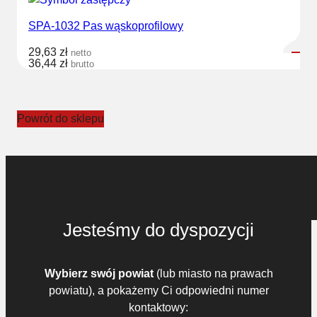
SPA-1032 Pas wąskoprofilowy
29,63
zł
netto
36,44
zł
brutto
Powrót do sklepu
Jesteśmy do dyspozycji
Wybierz swój powiat
(lub miasto na prawach
powiatu), a pokażemy Ci odpowiedni numer
kontaktowy: