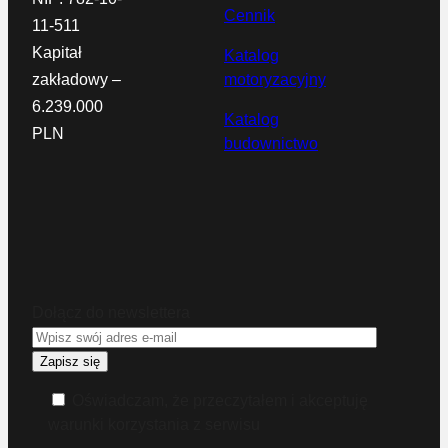
Cennik
11-511
Kapitał
Katalog
zakładowy –
motoryzacyjny
6.239.000
Katalog
PLN
budownictwo
Dołącz do newslettera
Oświadczam, że przeczytałem i akceptuję
warunki korzystania z serwisu