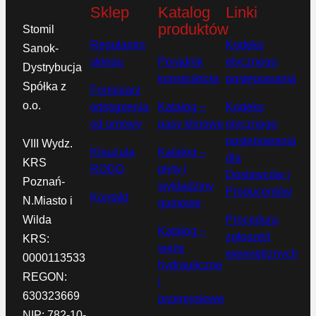
Sklep
Katalog
Linki
produktów
Stomil
Regulamin
Kodeks
Sanok-
sklepu
Poradnik
etycznego
Dystrybucja
konstruktora
postępowania
Spółka z
Formularz
o.o.
odstąpienia
Katalog –
Kodeks
od umowy
pasy klinowe
etycznego
postępowania
VIII Wydz.
Klauzula
Katalog –
dla
KRS
RODO
płyty i
Dostawców i
Poznań-
wykładziny
Producentów
Kontakt
N.Miasto i
gumowe
Wilda
Procedura
Katalog –
zgłoszeń
KRS:
węże
wewnętrznych
0000113533
hydrauliczne
REGON:
i
630323669
przemysłowe
NIP: 782-10-