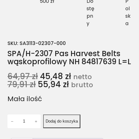
500 zł
Do
P
stę
ol
pn
sk
y
a
SKU:
SA3113-02307-000
SPA/H-2307 Pas Harvest Belts
wąskoprofilowy NH 84817639 L=L
64,97
zł
45,48
zł
netto
79,91
zł
55,94
zł
brutto
Mała ilość
i
−
+
Dodaj do koszyka
l
o