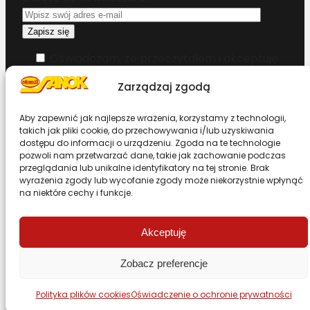
Oświadczam, że przeczytałem i akceptuję
warunki korzystania z serwisu
Zarządzaj zgodą
Chcesz zostać dystrybutorem?
Aby zapewnić jak najlepsze wrażenia, korzystamy z technologii,
takich jak pliki cookie, do przechowywania i/lub uzyskiwania
dostępu do informacji o urządzeniu. Zgoda na te technologie
Design & Code by Foxstudio.eu
pozwoli nam przetwarzać dane, takie jak zachowanie podczas
przeglądania lub unikalne identyfikatory na tej stronie. Brak
wyrażenia zgody lub wycofanie zgody może niekorzystnie wpłynąć
na niektóre cechy i funkcje.
Przewiń stronę do góry
Akceptuję
Zobacz preferencje
Polityka plików cookies
Oświadczenie o ochronie prywatności