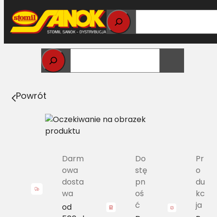
Przejdź
do
treści
Strona główna
>
Pasy
> SPA/H-2307 Pas Harvest Belts
wąskoprofilowy NH 84817639 L=L
Powrót
Darm
Do
Pr
owa
stę
o
dosta
pn
du
wa
oś
kc
ć
ja
od