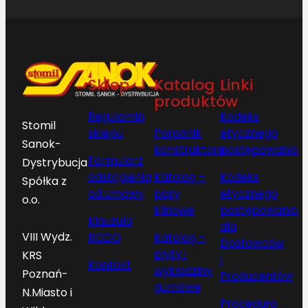
Sklep
Katalog
Linki
produktów
Regulamin
Kodeks
Stomil
sklepu
Poradnik
etycznego
Sanok-
konstruktora
postępowania
Formularz
Dystrybucja
odstąpienia
Katalog –
Kodeks
Spółka z
od umowy
pasy
etycznego
o.o.
klinowe
postępowania
Klauzula
dla
VIII Wydz.
RODO
Katalog –
Dostawców
płyty i
KRS
i
Kontakt
wykładziny
Poznań-
Producentów
gumowe
N.Miasto i
Procedura