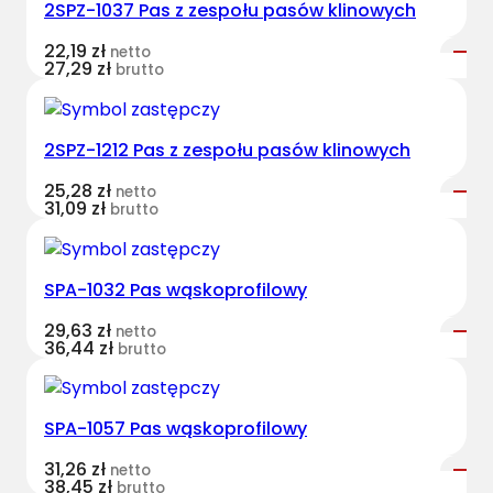
2SPZ-1037 Pas z zespołu pasów klinowych
e
s
22,19
zł
netto
t
27,29
zł
brutto
B
e
l
2SPZ-1212 Pas z zespołu pasów klinowych
t
25,28
zł
netto
s
31,09
zł
brutto
w
ą
s
SPA-1032 Pas wąskoprofilowy
k
o
29,63
zł
netto
36,44
zł
brutto
p
r
o
SPA-1057 Pas wąskoprofilowy
f
i
31,26
zł
netto
38,45
zł
l
brutto