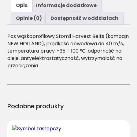
ś
Opis
Informacje dodatkowe
ć
S
Opinie (0)
Dostępność w oddziałach
P
A
Pas wąskoprofilowy Stomil Harvest Belts (kombajn
/
NEW HOLLAND), prędkość obwodowa do 40 m/s,
H
temperatura pracy: -35 ÷ 100 °C, odporność na
-
oleje, antyelektrostatyczność, wytrzymałość na
2
przeciążenia
3
0
7
P
a
s
Podobne produkty
H
a
r
v