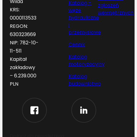
Wilda
Katalog –
zgłoszeń
KRS:
węże
wewnętrznych
hydrauliczne
0000113533
i
REGON:
przemysłowe
630323669
NIP: 782-10-
Cennik
11-511
Katalog
Kapitał
motoryzacyjny
zakładowy
– 6.239.000
Katalog
budownictwo
PLN
Dołącz do newslettera