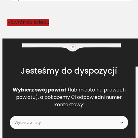
o
w
y
Powrót do sklepu
N
H
8
4
8
1
Jesteśmy do dyspozycji
7
6
3
Wybierz swój powiat
(lub miasto na prawach
9
powiatu), a pokażemy Ci odpowiedni numer
L
kontaktowy:
=
L