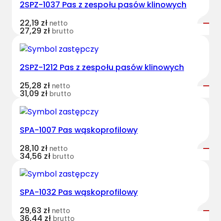
2SPZ-1037 Pas z zespołu pasów klinowych
e
s
22,19
zł
netto
t
27,29
zł
brutto
B
e
l
2SPZ-1212 Pas z zespołu pasów klinowych
t
25,28
zł
netto
s
31,09
zł
brutto
w
ą
s
SPA-1007 Pas wąskoprofilowy
k
o
28,10
zł
netto
34,56
zł
brutto
p
r
o
SPA-1032 Pas wąskoprofilowy
f
i
29,63
zł
netto
36,44
zł
l
brutto