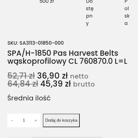
500 zł
Do
P
stę
ol
pn
sk
y
a
SKU:
SA3113-01850-000
SPA/H-1850 Pas Harvest Belts
wąskoprofilowy CL 760870.0 L=L
52,71
zł
36,90
zł
netto
64,84
zł
45,39
zł
brutto
Średnia ilość
i
−
+
Dodaj do koszyka
l
o