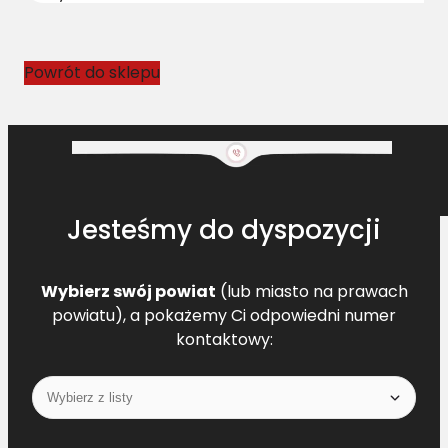
o
w
y
Powrót do sklepu
C
L
7
6
0
8
Jesteśmy do dyspozycji
7
0
.
Wybierz swój powiat
(lub miasto na prawach
0
powiatu), a pokażemy Ci odpowiedni numer
L
kontaktowy:
=
L