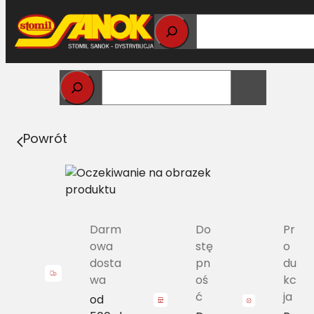
Przejdź
do
treści
Strona główna
>
Pasy
> SPA/H-1850 Pas Harvest Belts
wąskoprofilowy CL 760870.0 L=L
Powrót
Darm
Do
Pr
owa
stę
o
dosta
pn
du
wa
oś
kc
ć
ja
od