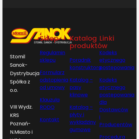
Sklep
Katalog
Linki
produktów
Regulamin
Kodeks
Stomil
sklepu
Poradnik
etycznego
Sanok-
konstruktora
postępowania
Formularz
Dystrybucja
odstąpienia
Katalog –
Kodeks
Spółka z
od umowy
pasy
etycznego
o.o.
klinowe
postępowania
Klauzula
dla
VIII Wydz.
RODO
Katalog –
Dostawców
płyty i
KRS
i
Kontakt
wykładziny
Poznań-
Producentów
gumowe
N.Miasto i
Procedura