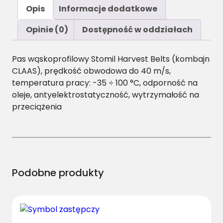
ś
Opis
Informacje dodatkowe
ć
S
Opinie (0)
Dostępność w oddziałach
P
A
Pas wąskoprofilowy Stomil Harvest Belts (kombajn
/
CLAAS), prędkość obwodowa do 40 m/s,
H
temperatura pracy: -35 ÷ 100 °C, odporność na
-
oleje, antyelektrostatyczność, wytrzymałość na
1
przeciążenia
8
5
0
P
a
s
Podobne produkty
H
a
r
v