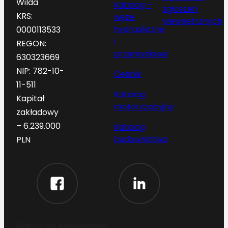
Wilda
Katalog –
zgłoszeń
KRS:
węże
wewnętrznych
hydrauliczne
0000113533
i
REGON:
przemysłowe
630323669
NIP: 782-10-
Cennik
11-511
Katalog
Kapitał
motoryzacyjny
zakładowy
– 6.239.000
Katalog
budownictwo
PLN
Dołącz do newslettera