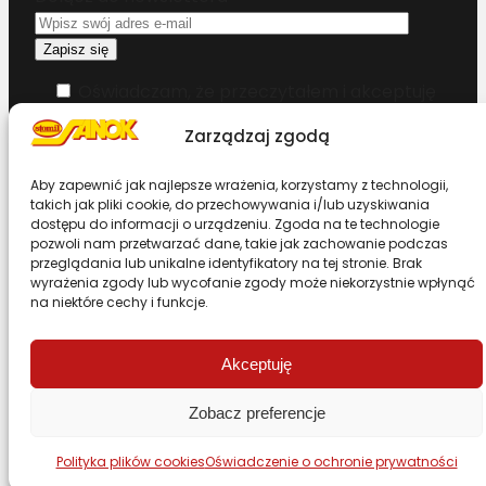
Oświadczam, że przeczytałem i akceptuję
warunki korzystania z serwisu
Zarządzaj zgodą
Chcesz zostać dystrybutorem?
Aby zapewnić jak najlepsze wrażenia, korzystamy z technologii,
takich jak pliki cookie, do przechowywania i/lub uzyskiwania
dostępu do informacji o urządzeniu. Zgoda na te technologie
Design & Code by Foxstudio.eu
pozwoli nam przetwarzać dane, takie jak zachowanie podczas
przeglądania lub unikalne identyfikatory na tej stronie. Brak
wyrażenia zgody lub wycofanie zgody może niekorzystnie wpłynąć
na niektóre cechy i funkcje.
Przewiń stronę do góry
Akceptuję
Zobacz preferencje
Polityka plików cookies
Oświadczenie o ochronie prywatności