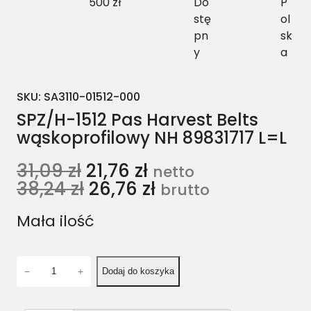
500 zł
Do
P
stę
ol
pn
sk
y
a
SKU:
SA3110-01512-000
SPZ/H-1512 Pas Harvest Belts
wąskoprofilowy NH 89831717 L=L
31,09
zł
21,76
zł
netto
38,24
zł
26,76
zł
brutto
Mała ilość
i
−
+
Dodaj do koszyka
l
o