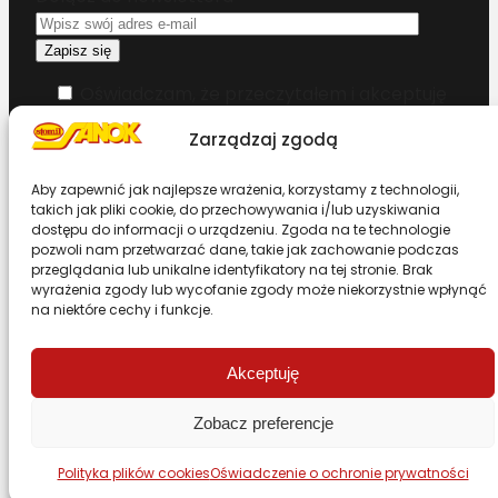
Oświadczam, że przeczytałem i akceptuję
warunki korzystania z serwisu
Zarządzaj zgodą
Chcesz zostać dystrybutorem?
Aby zapewnić jak najlepsze wrażenia, korzystamy z technologii,
takich jak pliki cookie, do przechowywania i/lub uzyskiwania
dostępu do informacji o urządzeniu. Zgoda na te technologie
Design & Code by Foxstudio.eu
pozwoli nam przetwarzać dane, takie jak zachowanie podczas
przeglądania lub unikalne identyfikatory na tej stronie. Brak
wyrażenia zgody lub wycofanie zgody może niekorzystnie wpłynąć
na niektóre cechy i funkcje.
Przewiń stronę do góry
Akceptuję
Zobacz preferencje
Polityka plików cookies
Oświadczenie o ochronie prywatności