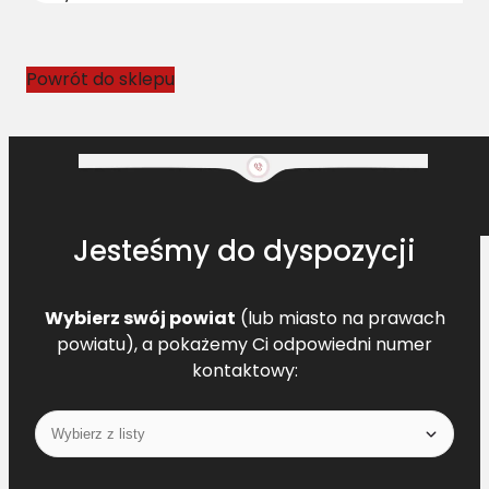
o
w
y
Powrót do sklepu
N
H
8
9
8
3
Jesteśmy do dyspozycji
1
7
1
Wybierz swój powiat
(lub miasto na prawach
7
powiatu), a pokażemy Ci odpowiedni numer
L
kontaktowy:
=
L