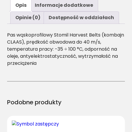
ś
Opis
Informacje dodatkowe
ć
S
Opinie (0)
Dostępność w oddziałach
P
Z
Pas wąskoprofilowy Stomil Harvest Belts (kombajn
/
CLAAS), prędkość obwodowa do 40 m/s,
H
temperatura pracy: -35 ÷ 100 °C, odporność na
-
oleje, antyelektrostatyczność, wytrzymałość na
1
przeciążenia
5
1
2
P
a
s
Podobne produkty
H
a
r
v