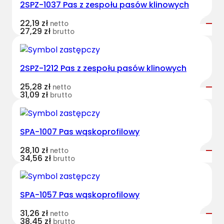
2SPZ-1037 Pas z zespołu pasów klinowych
e
s
22,19
zł
netto
t
27,29
zł
brutto
B
e
l
2SPZ-1212 Pas z zespołu pasów klinowych
t
25,28
zł
netto
s
31,09
zł
brutto
w
ą
s
SPA-1007 Pas wąskoprofilowy
k
o
28,10
zł
netto
34,56
zł
brutto
p
r
o
SPA-1057 Pas wąskoprofilowy
f
i
31,26
zł
netto
38,45
zł
l
brutto