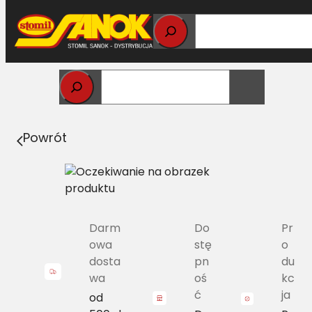
Przejdź
do
treści
Strona główna
>
Pasy
> SPZ/H-1512 Pas Harvest Belts
wąskoprofilowy NH 89831717 L=L
Powrót
Darm
Do
Pr
owa
stę
o
dosta
pn
du
wa
oś
kc
ć
ja
od