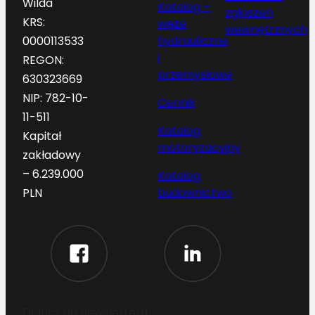
Wilda
Katalog –
zgłoszeń
KRS:
węże
wewnętrznych
hydrauliczne
0000113533
i
REGON:
przemysłowe
630323669
NIP: 782-10-
Cennik
11-511
Katalog
Kapitał
motoryzacyjny
zakładowy
– 6.239.000
Katalog
budownictwo
PLN
Dołącz do newslettera