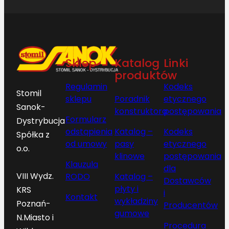
Sklep
Katalog
Linki
produktów
Regulamin
Kodeks
Stomil
sklepu
Poradnik
etycznego
Sanok-
konstruktora
postępowania
Formularz
Dystrybucja
odstąpienia
Katalog –
Kodeks
Spółka z
od umowy
pasy
etycznego
o.o.
klinowe
postępowania
Klauzula
dla
VIII Wydz.
RODO
Katalog –
Dostawców
płyty i
KRS
i
Kontakt
wykładziny
Poznań-
Producentów
gumowe
N.Miasto i
Procedura