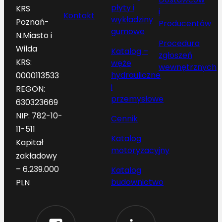
płyty i
KRS
i
Kontakt
wykładziny
Poznań-
Producentów
gumowe
N.Miasto i
Procedura
Wilda
Katalog –
zgłoszeń
KRS:
węże
wewnętrznych
hydrauliczne
0000113533
i
REGON:
przemysłowe
630323669
NIP: 782-10-
Cennik
11-511
Katalog
Kapitał
motoryzacyjny
zakładowy
– 6.239.000
Katalog
budownictwo
PLN