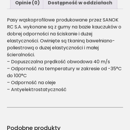
S
Opinie (0)
Dostępność w oddziałach
P
Z
Pasy wąskoprofilowe produkowane przez SANOK
-
RC S.A. wykonane są z gumy na bazie kauczuków o
2
dobrej odporności na ściskanie i dużej
0
elastyczności. Owinięte są tkaniną bawełniano-
8
poliestrową o dużej elastyczności i małej
7
ścieralności.
P
– Dopuszczalna prędkość obwodowa 40 m/s
a
– Odporność na temperatury w zakresie od -35°C
s
do 100°C
w
– Odporność na oleje
ą
– Antyelektrostatyczność
s
k
o
p
r
o
Podobne produkty