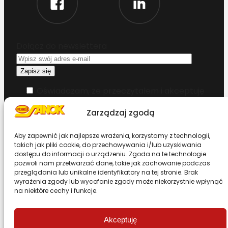
Dołącz do newslettera
Oświadczam, że przeczytałem i akceptuję
warunki korzystania z serwisu
Zarządzaj zgodą
Chcesz zostać dystrybutorem?
Aby zapewnić jak najlepsze wrażenia, korzystamy z technologii,
takich jak pliki cookie, do przechowywania i/lub uzyskiwania
dostępu do informacji o urządzeniu. Zgoda na te technologie
Design & Code by Foxstudio.eu
pozwoli nam przetwarzać dane, takie jak zachowanie podczas
przeglądania lub unikalne identyfikatory na tej stronie. Brak
wyrażenia zgody lub wycofanie zgody może niekorzystnie wpłynąć
na niektóre cechy i funkcje.
Przewiń stronę do góry
Akceptuję