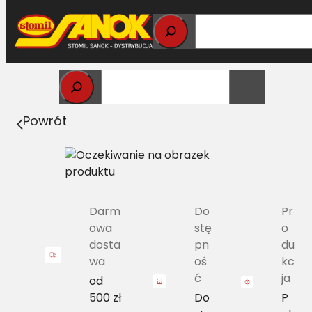
Przejdź
do
treści
Strona główna
>
Pasy
> SPZ-2087 Pas wąskoprofilowy
Powrót
Darm
Do
Pr
owa
stę
o
dosta
pn
du
wa
oś
kc
ć
ja
od
500 zł
Do
P