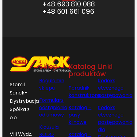
+48 693 810 088
+48 601 661 096
Sklep
Katalog
Linki
produktów
Regulamin
Kodeks
Stomil
sklepu
Poradnik
etycznego
Sanok-
konstruktora
postępowania
Formularz
Dystrybucja
odstąpienia
Katalog –
Kodeks
Spółka z
od umowy
pasy
etycznego
o.o.
klinowe
postępowania
Klauzula
dla
VIII Wydz.
RODO
Katalog –
Dostawców