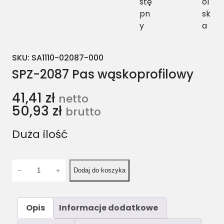
stę
ol
pn
sk
y
a
SKU:
SA1110-02087-000
SPZ-2087 Pas wąskoprofilowy
41,41
zł
netto
50,93
zł
brutto
Duża ilość
i
−
+
Dodaj do koszyka
l
o
ś
Opis
Informacje dodatkowe
ć