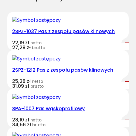
f
i
l
o
2SPZ-1037 Pas z zespołu pasów klinowych
w
y
22,19
zł
netto
27,29
zł
brutto
2SPZ-1212 Pas z zespołu pasów klinowych
25,28
zł
netto
31,09
zł
brutto
SPA-1007 Pas wąskoprofilowy
28,10
zł
netto
34,56
zł
brutto