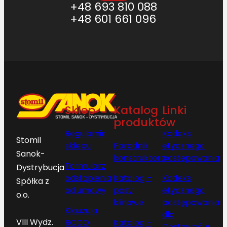
+48 693 810 088
+48 601 661 096
Sklep
Katalog
Linki
produktów
Regulamin
Kodeks
Stomil
sklepu
Poradnik
etycznego
Sanok-
konstruktora
postępowania
Formularz
Dystrybucja
odstąpienia
Katalog –
Kodeks
Spółka z
od umowy
pasy
etycznego
o.o.
klinowe
postępowania
Klauzula
dla
VIII Wydz.
RODO
Katalog –
Dostawców