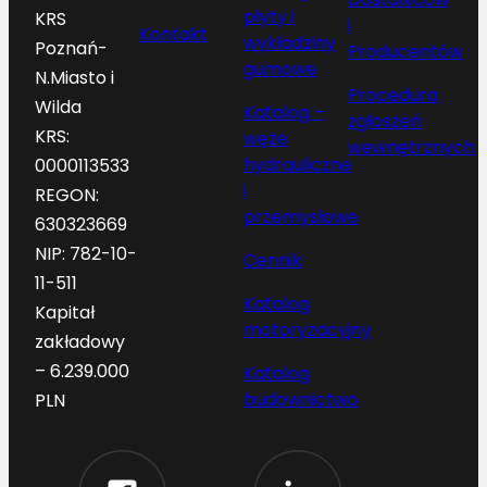
płyty i
KRS
i
Kontakt
wykładziny
Poznań-
Producentów
gumowe
N.Miasto i
Procedura
Wilda
Katalog –
zgłoszeń
KRS:
węże
wewnętrznych
hydrauliczne
0000113533
i
REGON:
przemysłowe
630323669
NIP: 782-10-
Cennik
11-511
Katalog
Kapitał
motoryzacyjny
zakładowy
– 6.239.000
Katalog
budownictwo
PLN