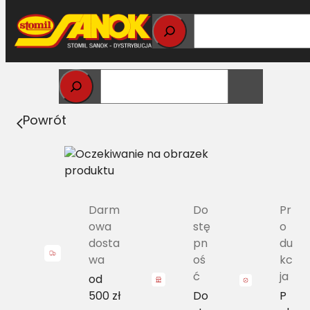
Przejdź
do
treści
Strona główna
>
Pasy
> SPZ-1762 Pas wąskoprofilowy
Powrót
Darm
Do
Pr
owa
stę
o
dosta
pn
du
wa
oś
kc
ć
ja
od
500 zł
Do
P