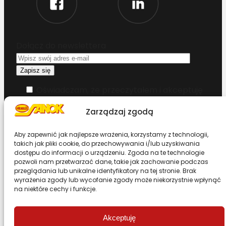
Dołącz do newslettera
Oświadczam, że przeczytałem i akceptuję
warunki korzystania z serwisu
Zarządzaj zgodą
Chcesz zostać dystrybutorem?
Aby zapewnić jak najlepsze wrażenia, korzystamy z technologii,
takich jak pliki cookie, do przechowywania i/lub uzyskiwania
dostępu do informacji o urządzeniu. Zgoda na te technologie
Design & Code by Foxstudio.eu
pozwoli nam przetwarzać dane, takie jak zachowanie podczas
przeglądania lub unikalne identyfikatory na tej stronie. Brak
wyrażenia zgody lub wycofanie zgody może niekorzystnie wpłynąć
na niektóre cechy i funkcje.
Przewiń stronę do góry
Akceptuję