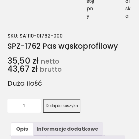
stę
ol
pn
sk
y
a
SKU:
SA1110-01762-000
SPZ-1762 Pas wąskoprofilowy
35,50
zł
netto
43,67
zł
brutto
Duża ilość
i
−
+
Dodaj do koszyka
l
o
ś
Opis
Informacje dodatkowe
ć