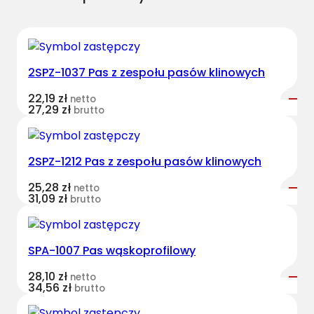
f
i
l
o
2SPZ-1037 Pas z zespołu pasów klinowych
w
y
22,19
zł
netto
27,29
zł
brutto
2SPZ-1212 Pas z zespołu pasów klinowych
25,28
zł
netto
31,09
zł
brutto
SPA-1007 Pas wąskoprofilowy
28,10
zł
netto
34,56
zł
brutto