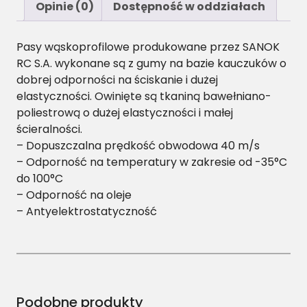
S
Opinie (0)
Dostępność w oddziałach
P
Z
Pasy wąskoprofilowe produkowane przez SANOK
-
RC S.A. wykonane są z gumy na bazie kauczuków o
1
dobrej odporności na ściskanie i dużej
7
elastyczności. Owinięte są tkaniną bawełniano-
6
poliestrową o dużej elastyczności i małej
2
ścieralności.
P
– Dopuszczalna prędkość obwodowa 40 m/s
a
– Odporność na temperatury w zakresie od -35°C
s
do 100°C
w
– Odporność na oleje
ą
– Antyelektrostatyczność
s
k
o
p
r
o
Podobne produkty