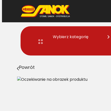
Przejdź
do
treści
Wybierz kategorię
Strona główna
>
Sznurek rolniczy
> SZNUREK DO MASZY
Powrót