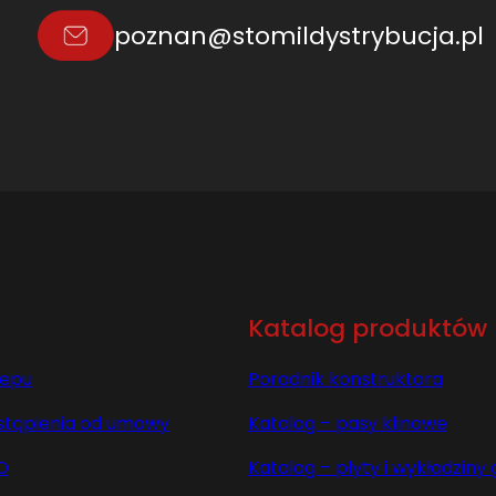
A
poznan@stomildystrybucja.pl
R
M
E
R
B
e
z
a
l
i
n
Katalog produktów
T
E
lepu
Poradnik konstruktora
X
1
stąpienia od umowy
Katalog – pasy klinowe
0
0
O
Katalog – płyty i wykładzin
0