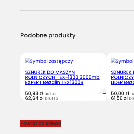
Podobne produkty
SZNUREK DO MASZYN
SZNUREK
ROLNICZYCH TEX-1300 3000mb
ROLNICZ
EXPERT Bezalin TEX1300B
LIDER Bez
50,93
zł
50,00
zł
netto
n
62,64
zł
61,50
zł
brutto
br
Powrót do sklepu