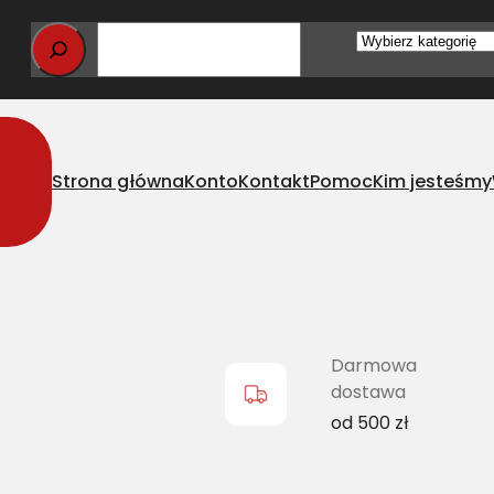
Wybierz
kategorię
Strona główna
Konto
Kontakt
Pomoc
Kim jesteśmy
N ROLNICZYCH TEX-1000 2000mb FARMER Bezalin TEX1000B
Darmowa
dostawa
od 500 zł