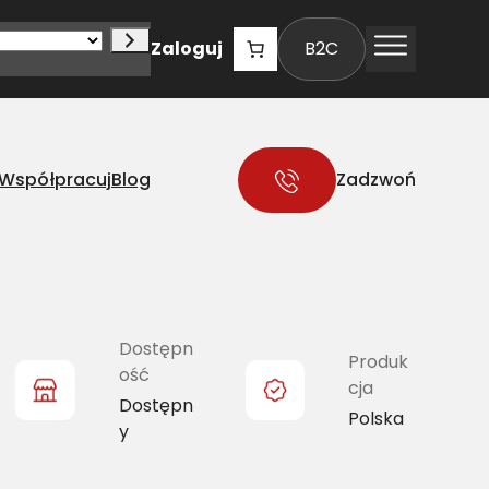
Zaloguj
B2C
Współpracuj
Blog
Zadzwoń
Dostępn
Produk
ość
cja
Dostępn
Polska
y