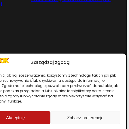
i
Zarządzaj zgodą
Chcesz zostać dystrybutorem?
ć jak najlepsze wrażenia, korzystamy z technologii, takich jak pliki
 przechowywania i/lub uzyskiwania dostępu do informacji o
. Zgoda na te technologie pozwoli nam przetwarzać dane, takie jak
rwisu
 podczas przeglądania lub unikalne identyfikatory na tej stronie.
enia zgody lub wycofanie zgody może niekorzystnie wpłynąć na
chy i funkcje.
Przewiń stronę do góry
Akceptuję
Zobacz preferencje