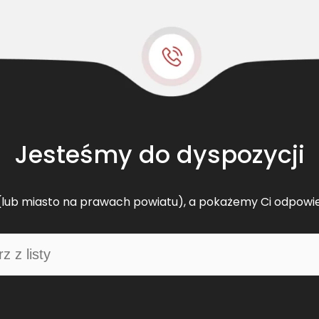
Z
Y
C
H
T
E
X
-
1
Jesteśmy do dyspozycji
0
0
0
lub miasto na prawach powiatu), a pokażemy Ci odpowi
2
0
0
0
m
b
F