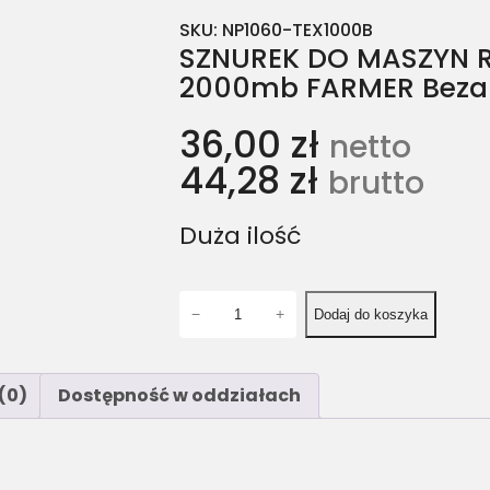
SKU:
NP1060-TEX1000B
SZNUREK DO MASZYN 
2000mb FARMER Bezal
36,00
zł
netto
44,28
zł
brutto
Duża ilość
i
−
+
Dodaj do koszyka
l
o
ś
(0)
Dostępność w oddziałach
ć
S
Z
N