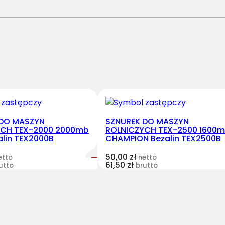
U
R
E
K
D
O
M
A
S
Z
 DO MASZYN
SZNUREK DO MASZYN
YCH TEX-2000 2000mb
ROLNICZYCH TEX-2500 1600
Y
alin TEX2000B
CHAMPION Bezalin TEX2500B
N
R
50,00
zł
etto
netto
61,50
zł
utto
brutto
O
L
N
I
C