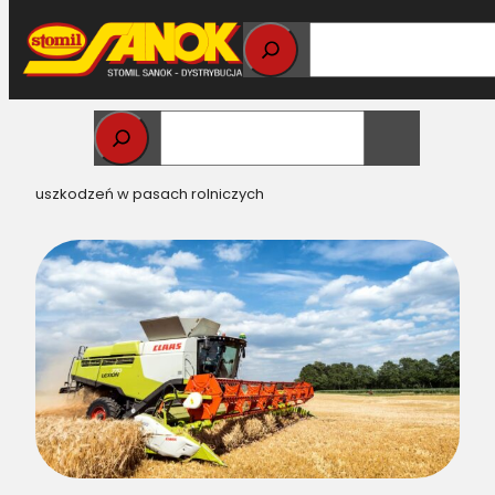
Przejdź
do
treści
Strona główna
>
Części do maszyn
rolniczych
> Najczęstsze przyczyny charakterystycznych
uszkodzeń w pasach rolniczych