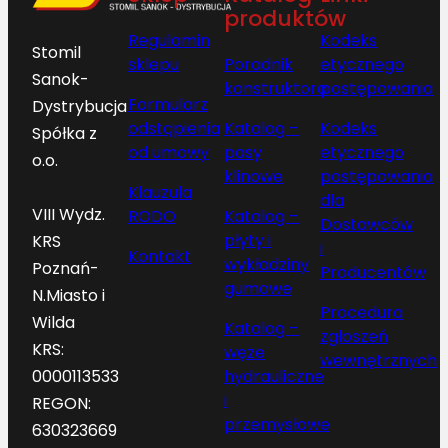
produktów
Regulamin
Kodeks
Stomil
sklepu
Poradnik
etycznego
Sanok-
konstruktora
postępowania
Formularz
Dystrybucja
odstąpienia
Katalog –
Kodeks
Spółka z
od umowy
pasy
etycznego
o.o.
klinowe
postępowania
Klauzula
dla
VIII Wydz.
RODO
Katalog –
Dostawców
płyty i
KRS
i
Kontakt
wykładziny
Poznań-
Producentów
gumowe
N.Miasto i
Procedura
Wilda
Katalog –
zgłoszeń
KRS:
węże
wewnętrznych
hydrauliczne
0000113533
i
REGON:
przemysłowe
630323669