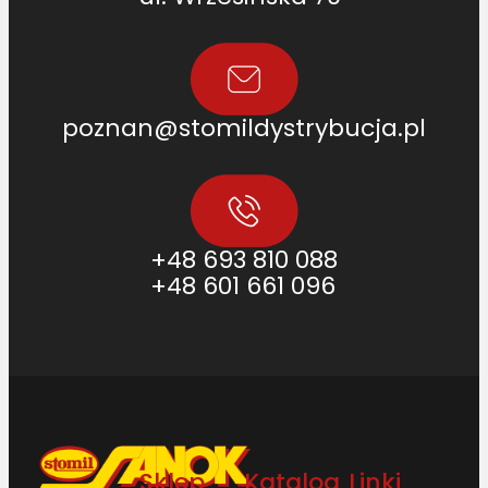
poznan@stomildystrybucja.pl
+48 693 810 088
+48 601 661 096
Sklep
Katalog
Linki