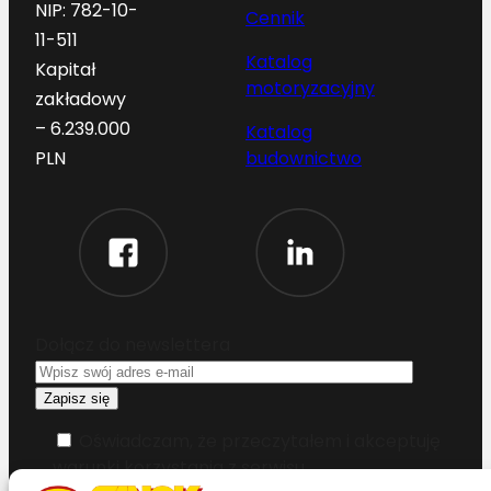
NIP: 782-10-
Cennik
11-511
Katalog
Kapitał
motoryzacyjny
zakładowy
– 6.239.000
Katalog
budownictwo
PLN
Dołącz do newslettera
Oświadczam, że przeczytałem i akceptuję
warunki korzystania z serwisu