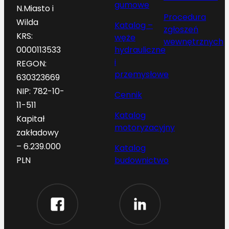
gumowe
N.Miasto i
Procedura
Wilda
Katalog –
zgłoszeń
KRS:
węże
wewnętrznych
hydrauliczne
0000113533
i
REGON:
przemysłowe
630323669
NIP: 782-10-
Cennik
11-511
Katalog
Kapitał
motoryzacyjny
zakładowy
– 6.239.000
Katalog
budownictwo
PLN