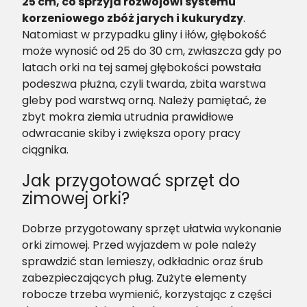
25 cm, co sprzyja rozwojowi systemu
korzeniowego zbóż jarych i kukurydzy
.
Natomiast w przypadku gliny i iłów, głębokość
może wynosić od 25 do 30 cm, zwłaszcza gdy po
latach orki na tej samej głębokości powstała
podeszwa płużna, czyli twarda, zbita warstwa
gleby pod warstwą orną. Należy pamiętać, że
zbyt mokra ziemia utrudnia prawidłowe
odwracanie skiby i zwiększa opory pracy
ciągnika.
Jak przygotować sprzęt do
zimowej orki?
Dobrze przygotowany sprzęt ułatwia wykonanie
orki zimowej. Przed wyjazdem w pole należy
sprawdzić stan lemieszy, odkładnic oraz śrub
zabezpieczających pług. Zużyte elementy
robocze trzeba wymienić, korzystając z części