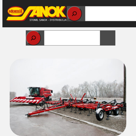
Przejdź
do
treści
Strona główna
>
Części do maszyn rolniczych
> Kiedy
najlepiej wykonać orkę zimową i na jaką głębokość?