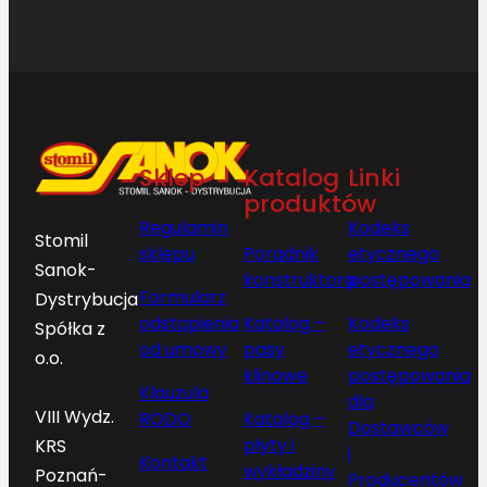
Sklep
Katalog
Linki
produktów
Regulamin
Kodeks
Stomil
sklepu
Poradnik
etycznego
Sanok-
konstruktora
postępowania
Formularz
Dystrybucja
odstąpienia
Katalog –
Kodeks
Spółka z
od umowy
pasy
etycznego
o.o.
klinowe
postępowania
Klauzula
dla
VIII Wydz.
RODO
Katalog –
Dostawców
płyty i
KRS
i
Kontakt
wykładziny
Poznań-
Producentów