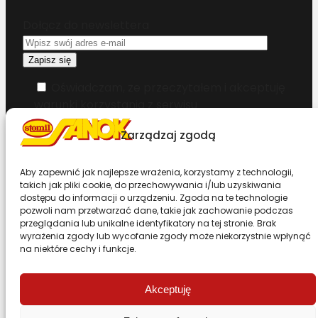
Dołącz do newslettera
Oświadczam, że przeczytałem i akceptuję
warunki korzystania z serwisu
Zarządzaj zgodą
Chcesz zostać dystrybutorem?
Aby zapewnić jak najlepsze wrażenia, korzystamy z technologii,
Design & Code by Foxstudio.eu
takich jak pliki cookie, do przechowywania i/lub uzyskiwania
dostępu do informacji o urządzeniu. Zgoda na te technologie
pozwoli nam przetwarzać dane, takie jak zachowanie podczas
przeglądania lub unikalne identyfikatory na tej stronie. Brak
Przewiń stronę do góry
wyrażenia zgody lub wycofanie zgody może niekorzystnie wpłynąć
na niektóre cechy i funkcje.
Akceptuję