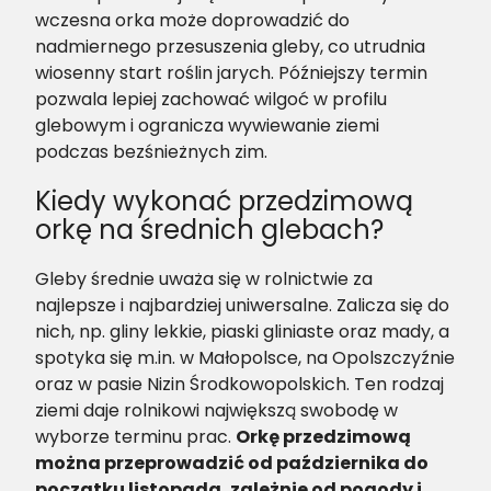
wczesna orka może doprowadzić do
nadmiernego przesuszenia gleby, co utrudnia
wiosenny start roślin jarych. Późniejszy termin
pozwala lepiej zachować wilgoć w profilu
glebowym i ogranicza wywiewanie ziemi
podczas bezśnieżnych zim.
Kiedy wykonać przedzimową
orkę na średnich glebach?
Gleby średnie uważa się w rolnictwie za
najlepsze i najbardziej uniwersalne. Zalicza się do
nich, np. gliny lekkie, piaski gliniaste oraz mady, a
spotyka się m.in. w Małopolsce, na Opolszczyźnie
oraz w pasie Nizin Środkowopolskich. Ten rodzaj
ziemi daje rolnikowi największą swobodę w
wyborze terminu prac.
Orkę przedzimową
można przeprowadzić od października do
początku listopada, zależnie od pogody i