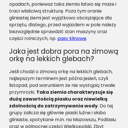
opadach, ponieważ taka ziemia łatwo się maże i
traci właściwą strukturę. Poza tym oranie
gliniastej ziemi jest wyjątkowo obciążające dla
sprzętu, dlatego, przed wyjazdem w pole należy
bezwzględnie sprawdzić stan maszyny oraz
części rolniczych, np.
pasy klinowe
.
Jaka jest dobra pora na zimową
orkę na lekkich glebach?
Jeśli chodzi o zimową orkę na lekkich glebach,
najlepszym terminem jest późna jesień, czyli
listopad, pod warunkiem że nie wystąpią trwałe
przymrozki.
Taka ziemia charakteryzuje się
dużą zawartością piasku oraz niewielką
zdolnością do zatrzymywania wody
. Do tej
grupy zalicza się głównie piaski luźne i słabo
gliniaste, spotykane m.in. na Mazowszu, Podlasiu
oraz w północnej części Wielkopolski. Zbyt