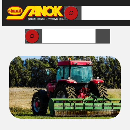
Przejdź
do
treści
Strona główna
>
Części do maszyn rolniczych
> Jakie są
rodzaje pasów do maszyn rolniczych?