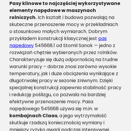
Pasy klinowe to najczęściej wykorzystywane
elementy napędowe w maszynach
rolniczych.
Ich kształt i budowa pozwalają na
skuteczne przenoszenie mocy w przekładniach
o stosunkowo małych wymiarach. Dobrym
przykładem konstrukcji klasycznej jest
pas
napędowy
545668.1 od Stomil Sanok — jedno z
rozwiązań chętnie wybieranych przez rolników.
Charakteryzuje się dużą odpornością na trudne
warunki pracy – dobrze znosi zarówno wysokie
temperatury, jak i duże obciążenia wynikające z
długotrwałej pracy w sezonie żniwnym. Dzięki
specjalnej konstrukcji zapewnia stabilność pracy
i redukcję poślizgu, co pozwala na bardziej
efektywne przenoszenie mocy. Pasa
napędowego 545668 używa się m.in. w
kombajnach Claas
, a jego wytrzymałość
skutkuje rzadszą koniecznością wymiany i
mniejszy ryzyko awarii podczas intensywnej