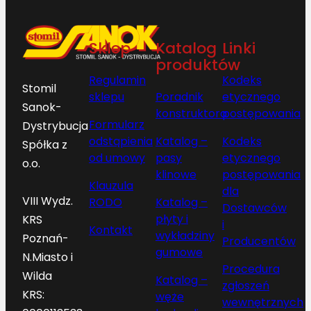
Sklep
Katalog
Linki
produktów
Regulamin
Kodeks
Stomil
sklepu
Poradnik
etycznego
Sanok-
konstruktora
postępowania
Formularz
Dystrybucja
odstąpienia
Katalog –
Kodeks
Spółka z
od umowy
pasy
etycznego
o.o.
klinowe
postępowania
Klauzula
dla
VIII Wydz.
RODO
Katalog –
Dostawców
płyty i
KRS
i
Kontakt
wykładziny
Poznań-
Producentów
gumowe
N.Miasto i
Procedura
Wilda
Katalog –
zgłoszeń
KRS:
węże
wewnętrznych