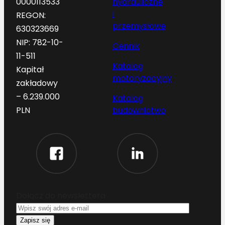
hydrauliczne
0000113533
i
REGON:
przemysłowe
630323669
NIP: 782-10-
Cennik
11-511
Katalog
Kapitał
motoryzacyjny
zakładowy
– 6.239.000
Katalog
budownictwo
PLN
Dołącz do newslettera