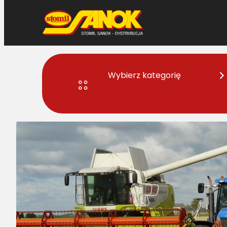
Przejdź
do
treści
Wybierz kategorię
Strona główna
>
Części do maszyn rolniczych
> Jakie części r