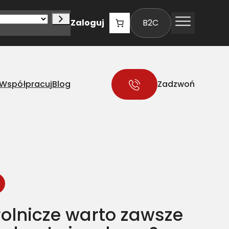
Zaloguj
B2C
Współpracuj
Blog
Zadzwoń
rolnicze warto zawsze