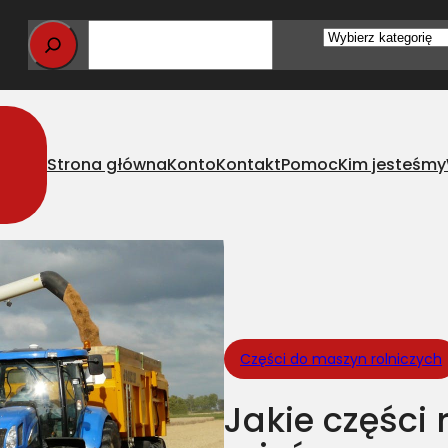
Wybierz
kategorię
Strona główna
Konto
Kontakt
Pomoc
Kim jesteśmy
olnicze warto zawsze mieć w gospodarstwie rolnym?
Części do maszyn rolniczych
Jakie części 