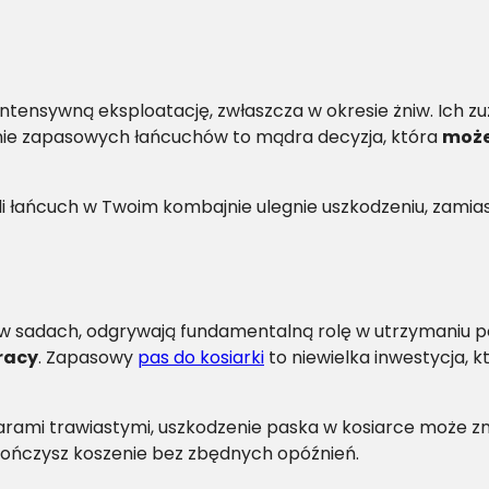
ntensywną eksploatację, zwłaszcza w okresie żniw. Ich z
tanie zapasowych łańcuchów to mądra decyzja, która
może
eli łańcuch w Twoim kombajnie ulegnie uszkodzeniu, zami
 i w sadach, odgrywają fundamentalną rolę w utrzymaniu
racy
. Zapasowy
pas do kosiarki
to niewielka inwestycja, 
zarami trawiastymi, uszkodzenie paska w kosiarce może
kończysz koszenie bez zbędnych opóźnień.