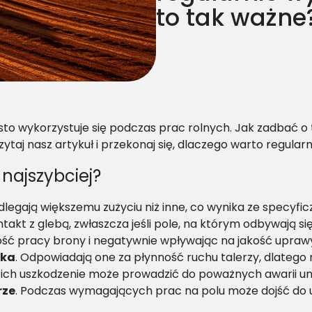
to tak ważne
sto wykorzystuje się podczas prac rolnych. Jak zadbać o t
taj nasz artykuł i przekonaj się, dlaczego warto regula
najszybciej?
egają większemu zużyciu niż inne, co wynika ze specyficzn
takt z glebą, zwłaszcza jeśli pole, na którym odbywają si
ość pracy brony i negatywnie wpływając na jakość upraw
ska
. Odpowiadają one za płynność ruchu talerzy, dlatego m
yż ich uszkodzenie może prowadzić do poważnych awarii u
rze
. Podczas wymagających prac na polu może dojść do 