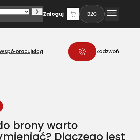
Zaloguj
B2C
Współpracuj
Blog
Zadzwoń
 do brony warto
ymieniać? Dlaczego jest