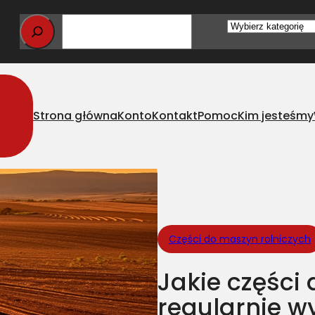
Wybierz
kategorię
Strona główna
Konto
Kontakt
Pomoc
Kim jesteśmy
o brony warto regularnie wymieniać? Dlaczego jest to tak ważne?
Części do maszyn rolniczych
Jakie części
regularnie w