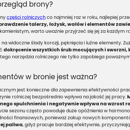
przegląd brony?
any
części rolniczych
co najmniej raz w roku, najlepiej p
awdzenie talerzy, łożysk, wałów i elementów zawi
amienistym, warto uważnie przyjrzeć się jej za każdym 
 widoczne ślady korozji, pęknięcia i luźne elementy. Zuż
ać
dokręcenie wszystkich śrub mocujących i sworzni,
tego narzędzia rolniczego nie tylko zapobiega poważnym
entów w bronie jest ważna?
icznym jest konieczne dla zapewnienia efektywności pr
nie rolniczej bezpośrednio wpływa na jakość jej pracy.
M
nego spulchnienia i negatywnie wpływa na wzrost ro
ycie sezonu często powoduje duże opóźnienia w harmono
zędności finansowych, ponieważ zakup nowych komponent
ej paliwa
, gdyż pracuje bardziej efektywnie, przyczyniaj