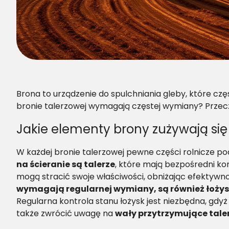
Brona to urządzenie do spulchniania gleby, które czę
bronie talerzowej wymagają częstej wymiany? Przeczy
Jakie elementy brony zużywają się 
W każdej bronie talerzowej pewne części rolnicze podl
na ścieranie są talerze
, które mają bezpośredni kon
mogą stracić swoje właściwości, obniżając efektywn
wymagają regularnej wymiany, są również łoży
Regularna kontrola stanu łożysk jest niezbędna, gd
także zwrócić uwagę na
wały przytrzymujące tale