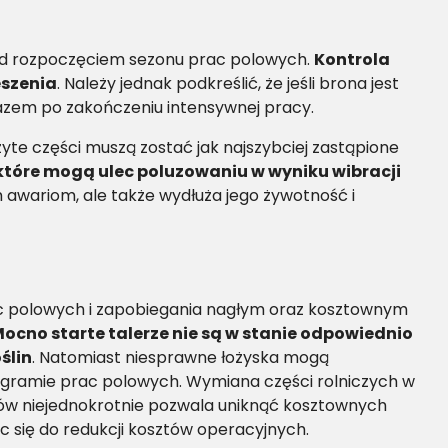
rzed rozpoczęciem sezonu prac polowych.
Kontrola
eszenia
. Należy jednak podkreślić, że jeśli brona jest
razem po zakończeniu intensywnej pracy.
yte części muszą zostać jak najszybciej zastąpione
 które mogą ulec poluzowaniu w wyniku wibracji
 awariom, ale także wydłuża jego żywotność i
ac polowych i zapobiegania nagłym oraz kosztownym
ocno starte talerze nie są w stanie odpowiednio
ślin
. Natomiast niesprawne łożyska mogą
gramie prac polowych. Wymiana części rolniczych w
ów niejednokrotnie pozwala uniknąć kosztownych
ąc się do redukcji kosztów operacyjnych.