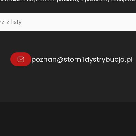
poznan@stomildystrybucja.pl