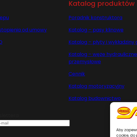
Katalog produktów
lepu
Poradnik konstruktora
stąpienia od umowy
Katalog – pasy klinowe
O
Katalog – płyty i wykładzin
Katalog – węże hydrauliczne 
przemysłowe
Cennik
Katalog motoryzacyjny
Katalog budownictwo
slettera
Aby zapewni
cookie, do