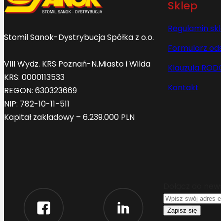
Sklep
Regulamin sk
Stomil Sanok-Dystrybucja Spółka z o.o.
Formularz od
VIII Wydz. KRS Poznań-N.Miasto i Wilda
Klauzula ROD
KRS: 0000113533
Kontakt
REGON: 630323669
NIP: 782-10-11-511
Kapitał zakładowy – 6.239.000 PLN
Dołącz do new