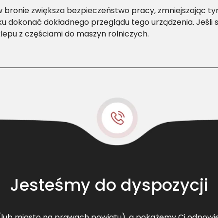
 w bronie zwiększa bezpieczeństwo pracy, zmniejszając
 dokonać dokładnego przeglądu tego urządzenia. Jeśli spo
lepu z częściami do maszyn rolniczych.
Jesteśmy do dyspozycji
lub miasto na prawach powiatu), a pokażemy Ci odpowi