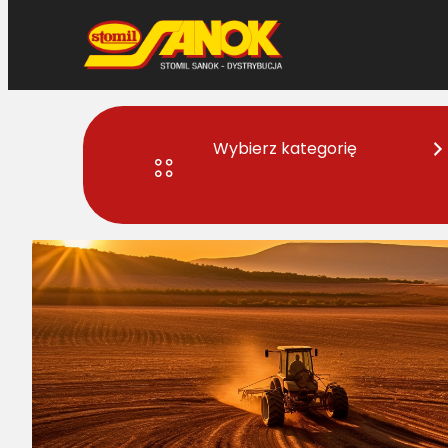
Przejdź
do
treści
Wybierz kategorię
Strona główna
>
Części do maszyn rolniczych
> Jakie części d