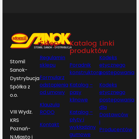
Sklep
Katalog
Linki
produktów
Regulamin
Kodeks
Stomil
sklepu
Poradnik
etycznego
Sanok-
konstruktora
postępowania
Formularz
Dystrybucja
odstąpienia
Katalog –
Kodeks
Spółka z
od umowy
pasy
etycznego
o.o.
klinowe
postępowania
Klauzula
dla
VIII Wydz.
RODO
Katalog –
Dostawców
płyty i
KRS
i
Kontakt
wykładziny
Poznań-
Producentów
gumowe
N.Miasto i