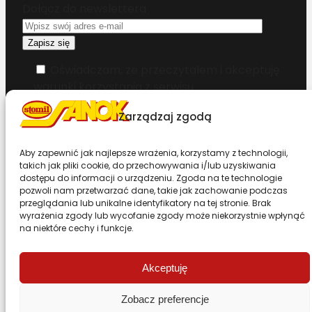
Dołącz do newslettera
Oświadczam, że przeczytałem i akceptuję
warunki korzystania z serwisu
Zarządzaj zgodą
Chcesz zostać dystrybutorem?
Aby zapewnić jak najlepsze wrażenia, korzystamy z technologii,
Design & Code by Foxstudio.eu
takich jak pliki cookie, do przechowywania i/lub uzyskiwania
dostępu do informacji o urządzeniu. Zgoda na te technologie
pozwoli nam przetwarzać dane, takie jak zachowanie podczas
przeglądania lub unikalne identyfikatory na tej stronie. Brak
Przewiń stronę do góry
wyrażenia zgody lub wycofanie zgody może niekorzystnie wpłynąć
na niektóre cechy i funkcje.
Akceptuję
Zobacz preferencje