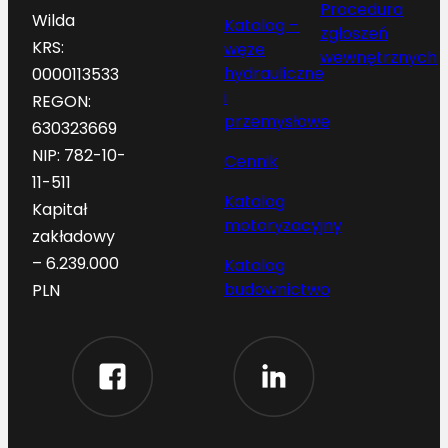
Procedura
Wilda
Katalog –
zgłoszeń
KRS:
węże
wewnętrznych
hydrauliczne
0000113533
i
REGON:
przemysłowe
630323669
NIP: 782-10-
Cennik
11-511
Katalog
Kapitał
motoryzacyjny
zakładowy
– 6.239.000
Katalog
budownictwo
PLN