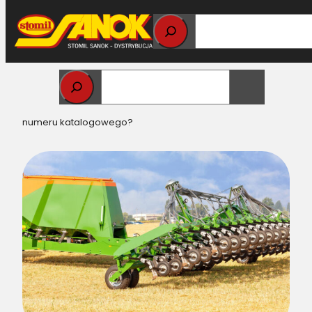
Przejdź
do
treści
Strona główna
>
Części do maszyn rolniczych
> Jak
szukać części do maszyn rolniczych, gdy nie znamy
numeru katalogowego?