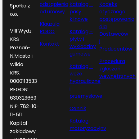
odstąpienia
Katalog –
Kodeks
Spółka z
od umowy
pasy
etycznego
o.o.
klinowe
postępowania
Klauzula
dla
VIII Wydz.
RODO
Katalog –
Dostawców
płyty i
KRS
i
Kontakt
wykładziny
Poznań-
Producentów
gumowe
N.Miasto i
Procedura
Wilda
Katalog –
zgłoszeń
KRS:
węże
wewnętrznych
hydrauliczne
0000113533
i
REGON:
przemysłowe
630323669
NIP: 782-10-
Cennik
11-511
Katalog
Kapitał
motoryzacyjny
zakładowy