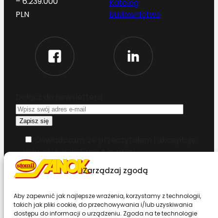
– 6.239.000
Katalog
budownictwo
PLN
Dołącz do newslettera
Oświadczam, że przeczytałem i akceptuję
warunki korzystania z serwisu
Zarządzaj zgodą
Chcesz zostać dystrybutorem?
Aby zapewnić jak najlepsze wrażenia, korzystamy z technologii,
takich jak pliki cookie, do przechowywania i/lub uzyskiwania
Design & Code by Foxstudio.eu
dostępu do informacji o urządzeniu. Zgoda na te technologie