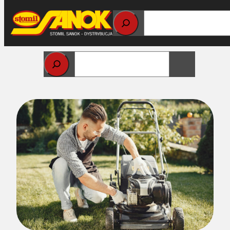
Przejdź
do
treści
Strona główna
>
Pasy do kosiarek Garden Belts
> Jak
rozpoznać zużycie pasa do kosiarki i kiedy go wymienić?