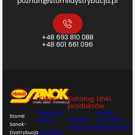
poznan@stomildystrybucja.pl
+48 693 810 088
+48 601 661 096
Sklep
Katalog
Linki
produktów
Regulamin
Kodeks
Stomil
sklepu
Poradnik
etycznego
Sanok-
konstruktora
postępowania
Formularz
Dystrybucja