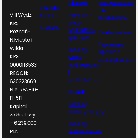
klinowe
postępowania
Klauzula
dla
VIII Wydz.
RODO
Katalog –
Dostawców
płyty i
KRS
i
Kontakt
wykładziny
Poznań-
Producentów
gumowe
N.Miasto i
Procedura
Wilda
Katalog –
zgłoszeń
KRS:
węże
wewnętrznych
hydrauliczne
0000113533
i
REGON:
przemysłowe
630323669
NIP: 782-10-
Cennik
11-511
Katalog
Kapitał
motoryzacyjny
zakładowy
– 6.239.000
Katalog
budownictwo
PLN