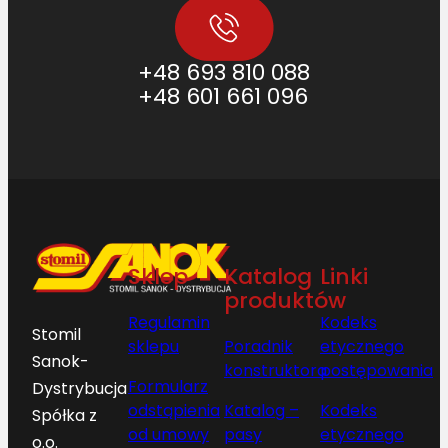
+48 693 810 088
+48 601 661 096
Sklep
Katalog
Linki
produktów
Regulamin
Kodeks
Stomil
sklepu
Poradnik
etycznego
Sanok-
konstruktora
postępowania
Formularz
Dystrybucja
odstąpienia
Katalog –
Kodeks
Spółka z
od umowy
pasy
etycznego
o.o.