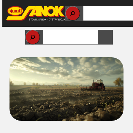
Przejdź
do
treści
Strona główna
>
Części do maszyn rolniczych
> Jak
rozpoznać oryginalne części do maszyn rolniczych?