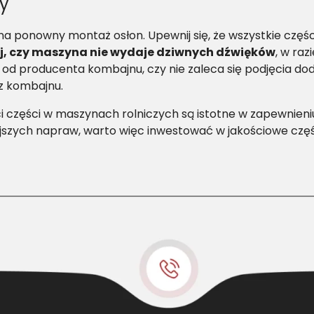
cy
a ponowny montaż osłon. Upewnij się, że wszystkie części
j, czy maszyna nie wydaje dziwnych dźwięków
, w ra
 od producenta kombajnu, czy nie zaleca się podjęcia do
 z kombajnu.
ci części w maszynach rolniczych są istotne w zapewnie
szych napraw, warto więc inwestować w jakościowe części