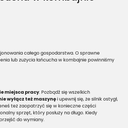
cjonowania całego gospodarstwa. O sprawne
enia lub zużycia łańcucha w kombajnie powinniśmy
e miejsca pracy
. Pozbądź się wszelkich
nie wyłącz też maszynę
i upewnij się, że silnik ostygł,
eneś też zaopatrzyć się w konieczne części
alny sprzęt, który posłuży na długo. Kiedy
przejść do wymiany.