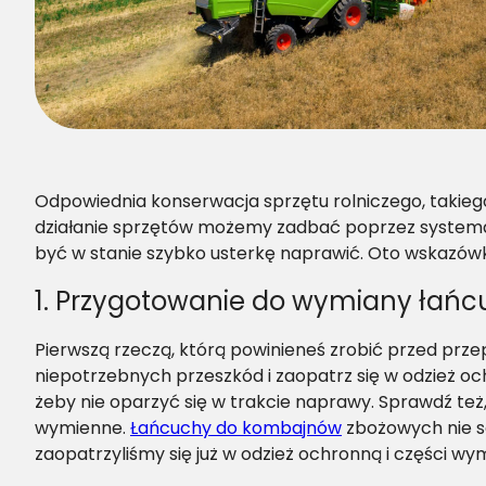
Odpowiednia konserwacja sprzętu rolniczego, taki
działanie sprzętów możemy zadbać poprzez systemat
być w stanie szybko usterkę naprawić. Oto wskazówki
1. Przygotowanie do wymiany łań
Pierwszą rzeczą, którą powinieneś zrobić przed pr
niepotrzebnych przeszkód i zaopatrz się w odzież oc
żeby nie oparzyć się w trakcie naprawy. Sprawdź też,
wymienne.
Łańcuchy do kombajnów
zbożowych nie są
zaopatrzyliśmy się już w odzież ochronną i części 