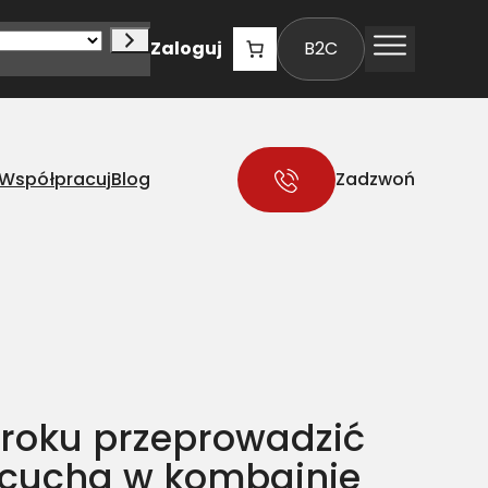
Zaloguj
B2C
Współpracuj
Blog
Zadzwoń
kroku przeprowadzić
cucha w kombajnie