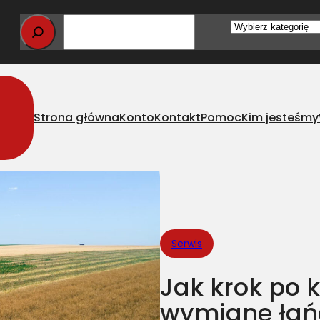
Wybierz
kategorię
Strona główna
Konto
Kontakt
Pomoc
Kim jesteśmy
wymianę łańcucha w kombajnie zbożowym?
Serwis
Jak krok po 
wymianę łań