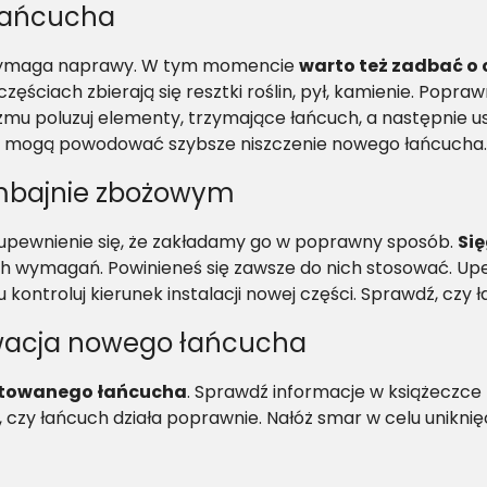
 łańcucha
ry wymaga naprawy. W tym momencie
warto też zadbać o
ęściach zbierają się resztki roślin, pył, kamienie. Popra
zmu poluzuj elementy, trzymające łańcuch, a następnie usu
aż mogą powodować szybsze niszczenie nowego łańcucha.
mbajnie zbożowym
 upewnienie się, że zakładamy go w poprawny sposób.
Si
wymagań. Powinieneś się zawsze do nich stosować. Upewni
ntroluj kierunek instalacji nowej części. Sprawdź, czy ła
rwacja nowego łańcucha
ntowanego łańcucha
. Sprawdź informacje w książeczce 
czy łańcuch działa poprawnie. Nałóż smar w celu uniknięc