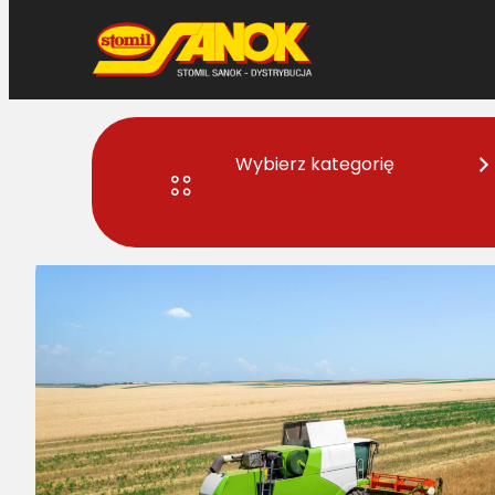
Przejdź
do
treści
Wybierz kategorię
Strona główna
>
Serwis
> Jak krok po kroku przeprowadzić 