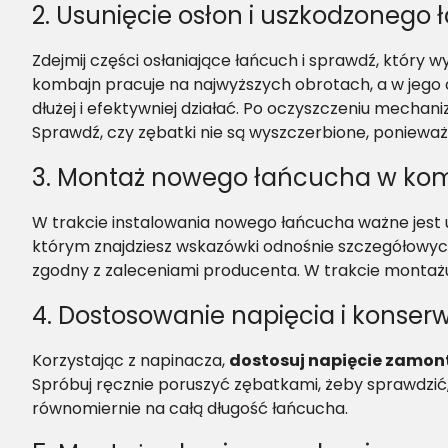
2. Usunięcie osłon i uszkodzonego
Zdejmij części osłaniające łańcuch i sprawdź, któ
kombajn pracuje na najwyższych obrotach, a w jego cz
dłużej i efektywniej działać. Po oczyszczeniu mechani
Sprawdź, czy zębatki nie są wyszczerbione, poniew
3. Montaż nowego łańcucha w ko
W trakcie instalowania nowego łańcucha ważne jest
którym znajdziesz wskazówki odnośnie szczegółowych 
zgodny z zaleceniami producenta. W trakcie montażu ko
4. Dostosowanie napięcia i konse
Korzystając z napinacza,
dostosuj napięcie zamo
Spróbuj ręcznie poruszyć zębatkami, żeby sprawdzić, 
równomiernie na całą długość łańcucha.