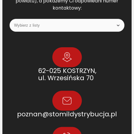
powiatu), a pokażemy Ci odpowiedni numer
kontaktowy:
62-025 KOSTRZYN,
ul. Wrzesińska 70
poznan@stomildystrybucja.pl