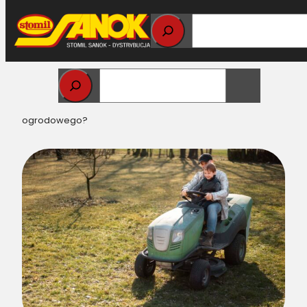
Przejdź
do
treści
Strona główna
>
Pasy do kosiarek Garden Belts
> Jak
dobrać pasy Garden Belts do kosiarki lub traktorka
ogrodowego?