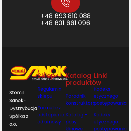
+48 693 810 088
+48 601 661 096
Sklep
Katalog
Linki
produktów
Regulamin
Kodeks
Stomil
sklepu
Poradnik
etycznego
Sanok-
konstruktora
postępowania
Formularz
Dystrybucja
odstąpienia
Katalog –
Kodeks
Spółka z
od umowy
pasy
etycznego
o.o.
klinowe
postępowania