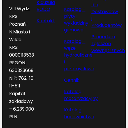
Klauzula
dla
VIII Wydz.
RODO
Katalog –
Dostawców
płyty i
KRS
i
Kontakt
wykładziny
Poznań-
Producentów
gumowe
N.Miasto i
Procedura
Wilda
Katalog –
zgłoszeń
KRS:
węże
wewnętrznych
hydrauliczne
0000113533
i
REGON:
przemysłowe
630323669
NIP: 782-10-
Cennik
11-511
Katalog
Kapitał
motoryzacyjny
zakładowy
– 6.239.000
Katalog
budownictwo
PLN