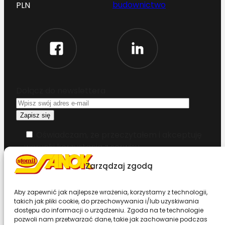
budownictwo
PLN
Dołącz do newslettera
Oświadczam, że przeczytałem i akceptuję
warunki korzystania z serwisu
Zarządzaj zgodą
Chcesz zostać dystrybutorem?
Aby zapewnić jak najlepsze wrażenia, korzystamy z technologii,
takich jak pliki cookie, do przechowywania i/lub uzyskiwania
Design & Code by Foxstudio.eu
dostępu do informacji o urządzeniu. Zgoda na te technologie
pozwoli nam przetwarzać dane, takie jak zachowanie podczas