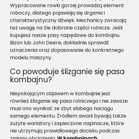
Wypracowane rowki gorzej prowadzą element
roboczy, dlatego pojawiają się drgania i
charakterystyczny dźwięk. Mechanicy zwracają
też uwagę na źle dobrane części rolnicze. Jeśli
kupujesz nasze pasy napędowe do kombajnu
Bizon lub John Deere, dokładnie sprawdź
oznaczenia oraz dopasowanie do konkretnego
modelu maszyny.
Co powoduje ślizganie się pasa
kombajnu?
Niepokojącym objawem w kombajnie jest
również ślizganie się pasa rolniczego i nie zawsze
musi ono wynikać ze zbyt słabego naciągu
samego elementu. Źródłem awarii bywają także
zużyte wariatory i zapieczone napinacze, które
nie utrzymują prawidłowego docisku podczas
zmiany obciążenia.
W kombajnach