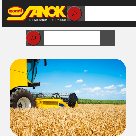
Przejdź
do
treści
Strona główna
>
Pasy napedowe
> Dlaczego pas
napędowy w kombajnie piszczy, ślizga się lub grzeje?