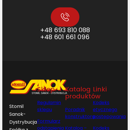
+48 693 810 088
+48 601 661 096
Sklep
Katalog
Linki
produktów
Regulamin
Kodeks
Stomil
sklepu
Poradnik
etycznego
Sanok-
konstruktora
postępowania
Formularz
Dystrybucja
odstąpienia
Katalog –
Kodeks
Spółka z