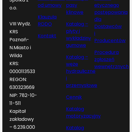
od umowy
pasy
etycznego
o.o.
klinowe
postępowania
Klauzula
dla
VIII Wydz.
RODO
Katalog –
Dostawców
płyty i
KRS
i
Kontakt
wykładziny
Poznań-
Producentów
gumowe
N.Miasto i
Procedura
Wilda
Katalog –
zgłoszeń
KRS:
węże
wewnętrznych
hydrauliczne
0000113533
i
REGON:
przemysłowe
630323669
NIP: 782-10-
Cennik
11-511
Katalog
Kapitał
motoryzacyjny
zakładowy
– 6.239.000
Katalog