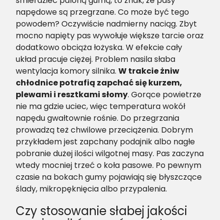
śmierdzieć paloną gumą, to znak, że pasy
napędowe są przegrzane. Co może być tego
powodem? Oczywiście nadmierny naciąg. Zbyt
mocno napięty pas wywołuje większe tarcie oraz
dodatkowo obciąża łożyska. W efekcie cały
układ pracuje ciężej. Problem nasila słaba
wentylacja komory silnika.
W trakcie żniw
chłodnice potrafią zapchać się kurzem,
plewami i resztkami słomy
. Gorące powietrze
nie ma gdzie uciec, więc temperatura wokół
napędu gwałtownie rośnie. Do przegrzania
prowadzą też chwilowe przeciążenia. Dobrym
przykładem jest zapchany podajnik albo nagłe
pobranie dużej ilości wilgotnej masy. Pas zaczyna
wtedy mocniej trzeć o koła pasowe. Po pewnym
czasie na bokach gumy pojawiają się błyszczące
ślady, mikropęknięcia albo przypalenia.
Czy stosowanie słabej jakości