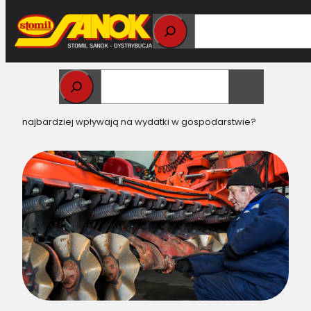
Przejdź
do
treści
Strona główna
>
Części do maszyn rolniczych
> Części
rolnicze a koszty eksploatacji. Jakie części rolnicze
najbardziej wpływają na wydatki w gospodarstwie?