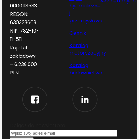
wewnętrznych
hydrauliczne
0000113533
i
REGON:
przemysłowe
630323669
NIP: 782-10-
Cennik
11-511
Katalog
Kapitał
motoryzacyjny
zakładowy
– 6.239.000
Katalog
budownictwo
PLN
Dołącz do newslettera