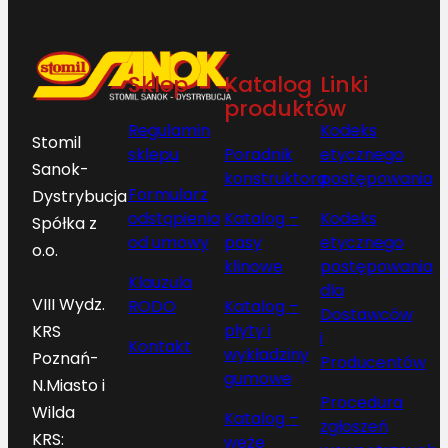
Sklep
Katalog
Linki
produktów
Regulamin
Kodeks
Stomil
sklepu
Poradnik
etycznego
Sanok-
konstruktora
postępowania
Formularz
Dystrybucja
odstąpienia
Katalog –
Kodeks
Spółka z
od umowy
pasy
etycznego
o.o.
klinowe
postępowania
Klauzula
dla
VIII Wydz.
RODO
Katalog –
Dostawców
płyty i
KRS
i
Kontakt
wykładziny
Poznań-
Producentów
gumowe
N.Miasto i
Procedura
Wilda
Katalog –
zgłoszeń
KRS:
węże