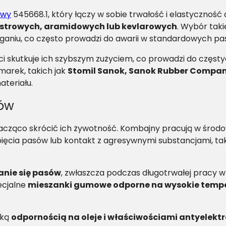
owy
545668.1, który łączy w sobie trwałość i elastycznoś
estrowych, aramidowych lub kevlarowych
. Wybór tak
aniu, co często prowadzi do awarii w standardowych p
i skutkuje ich szybszym zużyciem, co prowadzi do częsty
arek, takich jak
Stomil Sanok, Sanok Rubber Compan
teriału.
nów
cząco skrócić ich żywotność. Kombajny pracują w środ
pięcia pasów lub kontakt z agresywnymi substancjami, tak
anie się pasów
, zwłaszcza podczas długotrwałej pracy 
ecjalne
mieszanki gumowe odporne na wysokie temp
oką
odpornością na oleje i właściwościami antyelek