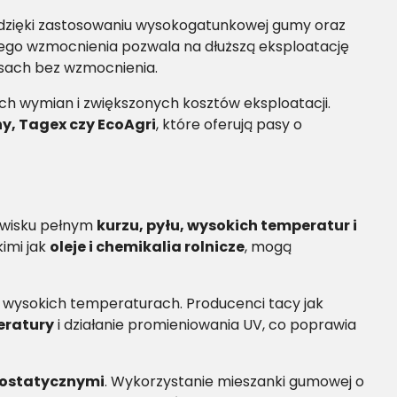
ć dzięki zastosowaniu wysokogatunkowej gumy oraz
iego wzmocnienia pozwala na dłuższą eksploatację
asach bez wzmocnienia.
ch wymian i zwiększonych kosztów eksploatacji.
y, Tagex czy EcoAgri
, które oferują pasy o
owisku pełnym
kurzu, pyłu, wysokich temperatur i
imi jak
oleje i chemikalia rolnicze
, mogą
w wysokich temperaturach. Producenci tacy jak
eratury
i działanie promieniowania UV, co poprawia
trostatycznymi
. Wykorzystanie mieszanki gumowej o