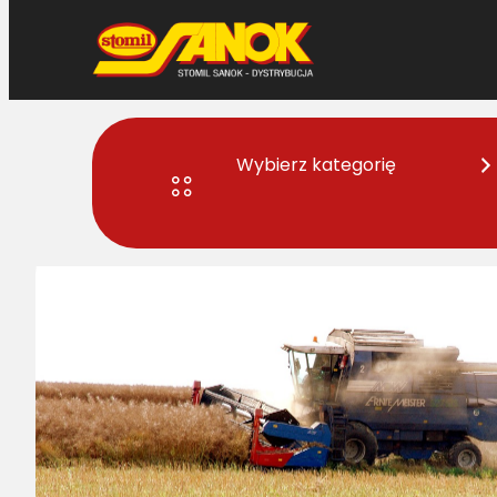
Przejdź
do
treści
Wybierz kategorię
Strona główna
>
Części do maszyn rolniczych
> Co wpływa na