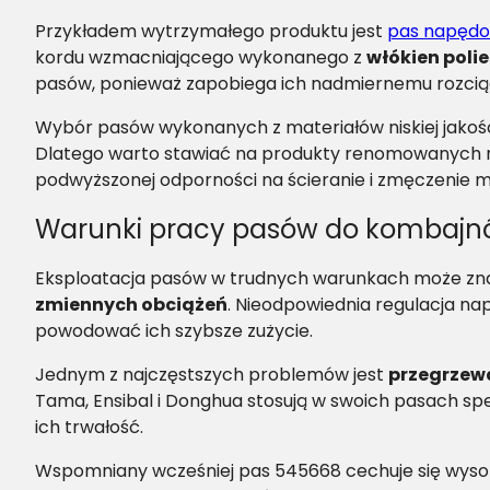
Przykładem wytrzymałego produktu jest
pas napęd
kordu wzmacniającego wykonanego z
włókien poli
pasów, ponieważ zapobiega ich nadmiernemu rozciąg
Wybór pasów wykonanych z materiałów niskiej jakośc
Dlatego warto stawiać na produkty renomowanych m
podwyższonej odporności na ścieranie i zmęczenie ma
Warunki pracy pasów do kombaj
Eksploatacja pasów w trudnych warunkach może zna
zmiennych obciążeń
. Nieodpowiednia regulacja na
powodować ich szybsze zużycie.
Jednym z najczęstszych problemów jest
przegrzew
Tama, Ensibal i Donghua stosują w swoich pasach sp
ich trwałość.
Wspomniany wcześniej pas 545668 cechuje się wys