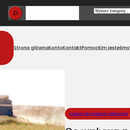
Wybierz
kategorię
Strona główna
Konto
Kontakt
Pomoc
Kim jesteśmy
 trwałość pasów napędowych do kombajnów?
Części do maszyn rolniczych
,