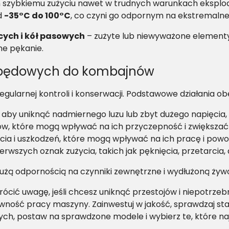
n szybkiemu zużyciu nawet w trudnych warunkach eksploa
d
-35°C do 100°C
, co czyni go odpornym na ekstremalne
cych i kół pasowych
– zużyte lub niewyważone eleme
ne pękanie.
apędowych do kombajnów
ularnej kontroli i konserwacji. Podstawowe działania ob
ę, aby uniknąć nadmiernego luzu lub zbyt dużego napięcia,
ejów, które mogą wpływać na ich przyczepność i zwiększać 
ia i uszkodzeń, które mogą wpływać na ich pracę i pow
rwszych oznak zużycia, takich jak pęknięcia, przetarcia,
 dużą odpornością na czynniki zewnętrzne i wydłużoną żyw
cić uwagę, jeśli chcesz uniknąć przestojów i niepotrzeb
tywność pracy maszyny. Zainwestuj w jakość, sprawdzaj sta
ch, postaw na sprawdzone modele i wybierz te, które na