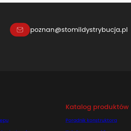
poznan@stomildystrybucja.pl
Katalog produktów
lepu
Poradnik konstruktora