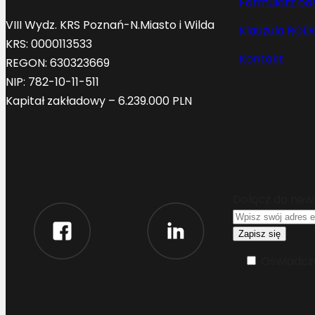
Formularz od
VIII Wydz. KRS Poznań-N.Miasto i Wilda
Klauzula ROD
KRS: 0000113533
Kontakt
REGON: 630323669
NIP: 782-10-11-511
Kapitał zakładowy – 6.239.000 PLN
Dołącz do new
Oświadcza