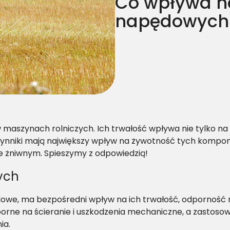
Co wpływa n
napędowych
szynach rolniczych. Ich trwałość wpływa nie tylko na e
 czynniki mają największy wpływ na żywotność tych kompo
 żniwnym. Spieszymy z odpowiedzią!
ych
dowe, ma bezpośredni wpływ na ich trwałość, odporność
porne na ścieranie i uszkodzenia mechaniczne, a zastos
ia.