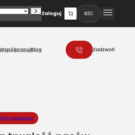
Zaloguj
B2C
Współpracuj
Blog
Zadzwoń
 
Pasy napedowe