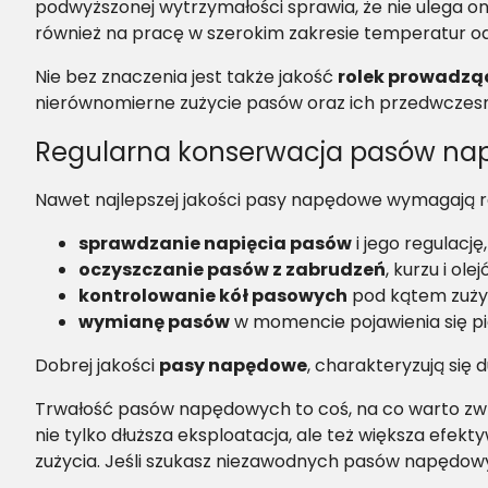
podwyższonej wytrzymałości sprawia, że nie ulega o
również na pracę w szerokim zakresie temperatur o
Nie bez znaczenia jest także jakość
rolek prowadzą
nierównomierne zużycie pasów oraz ich przedwczes
Regularna konserwacja pasów n
Nawet najlepszej jakości pasy napędowe wymagają reg
sprawdzanie napięcia pasów
i jego regulacj
oczyszczanie pasów z zabrudzeń
, kurzu i ol
kontrolowanie kół pasowych
pod kątem zużyc
wymianę pasów
w momencie pojawienia się pie
Dobrej jakości
pasy napędowe
, charakteryzują się
Trwałość pasów napędowych to coś, na co warto zwró
nie tylko dłuższa eksploatacja, ale też większa efek
zużycia. Jeśli szukasz niezawodnych pasów napędowy