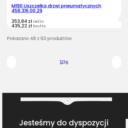
M190 Uszczelka drzwi pneumatycznych
458.316.00.29
353,84
zł
netto
435,22
zł
brutto
Pokazano 48 z 63 produktów
1
2
3
4
Jesteśmy do dyspozycji