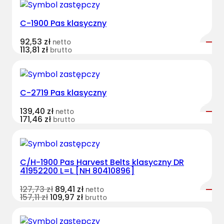
C-1900 Pas klasyczny
92,53
zł
netto
113,81
zł
brutto
C-2719 Pas klasyczny
139,40
zł
netto
171,46
zł
brutto
C/H-1900 Pas Harvest Belts klasyczny DR
41952200 L=L [NH 80410896]
127,73
zł
89,41
zł
netto
157,11
zł
109,97
zł
brutto