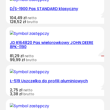
D/S-1900 Pas STANDARD klasyczny
104,49
zł
netto
128,52
zł
brutto
JD R164820 Pas wielorowkowy JOHN DEERE
8PK-1190
81,29
zł
netto
99,99
zł
brutto
Ł-519 Uszczelka do profili aluminiowych
2,75
zł
netto
3,38
zł
brutto