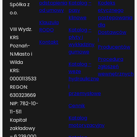
odstąpienia
Katalog –
Kodeks
Spółka z
od umowy
pasy
etycznego
o.o.
klinowe
postępowania
Klauzula
dla
VIII Wydz.
RODO
Katalog –
Dostawców
płyty i
KRS
i
Kontakt
wykładziny
Poznań-
Producentów
gumowe
N.Miasto i
Procedura
Wilda
Katalog –
zgłoszeń
KRS:
węże
wewnętrznych
hydrauliczne
0000113533
i
REGON:
przemysłowe
630323669
NIP: 782-10-
Cennik
11-511
Katalog
Kapitał
motoryzacyjny
zakładowy
– 6.239.000