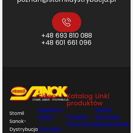
+48 693 810 088
+48 601 661 096
Sklep
Katalog
Linki
produktów
Regulamin
Kodeks
Stomil
sklepu
Poradnik
etycznego
Sanok-
konstruktora
postępowania
Formularz
Dystrybucja