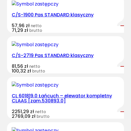
C/S-1900 Pas STANDARD klasyczny
57,96
zł
netto
71,29
zł
brutto
C/S-2719 Pas STANDARD klasyczny
81,56
zł
netto
100,32
zł
brutto
CL 601819.0 Łańcuch – elewator kompletny
CLAAS [zam.530893.0]
2251,29
zł
netto
2769,09
zł
brutto