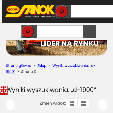
Przejdź
do
treści
STOMIL
LIDER NA RYNKU
Strona główna
>
Sklep
>
Wyniki wyszukiwania: „d-
1900”
> Strona 3
Wyniki wyszukiwania: „d-1900”
Zmień widok: