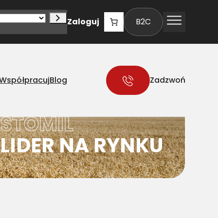
Zaloguj
B2C
Współpracuj
Blog
Zadzwoń
STOMIL
LIDER NA RYNKU