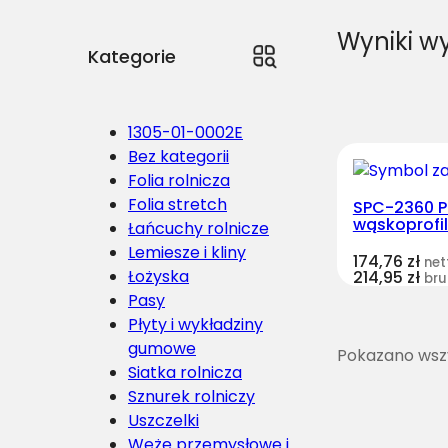
Wyniki w
Kategorie
1305-01-0002E
Bez kategorii
Folia rolnicza
Folia stretch
SPC-2360 P
wąskoprofi
Łańcuchy rolnicze
Lemiesze i kliny
174,76
zł
net
Łożyska
214,95
zł
bru
Pasy
Płyty i wykładziny
gumowe
Pokazano wszy
Siatka rolnicza
Sznurek rolniczy
Uszczelki
Węże przemysłowe i