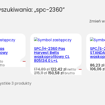
yszukiwania: „spc-2360”
Zmień w
as
SPC/H-2360 Pas
SPC/S-
lowy
Harvest Belts
STAND
wąskoprofilowy CL
wąskop
805134.0 L=L
to
86,23
zł
tto
106,06
z
174,89
zł
122,42
zł
netto
215,11
zł
150,58
zł
brutto
stkie 3 produkty