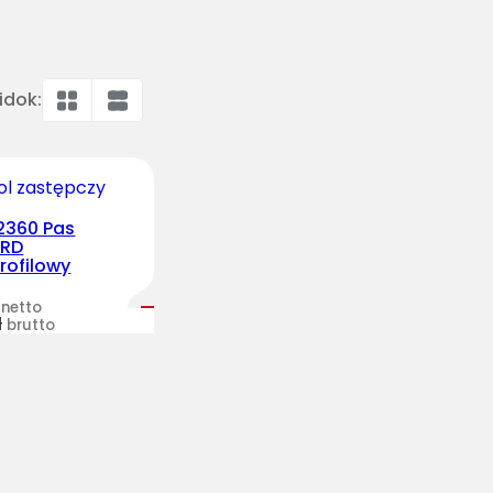
idok:
2360 Pas
ARD
rofilowy
netto
ł
brutto