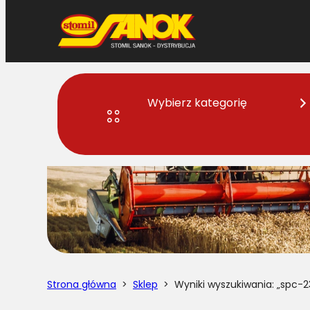
Przejdź
do
treści
Wybierz kategorię
Strona główna
>
Sklep
> Wyniki wyszukiwania: „spc-2