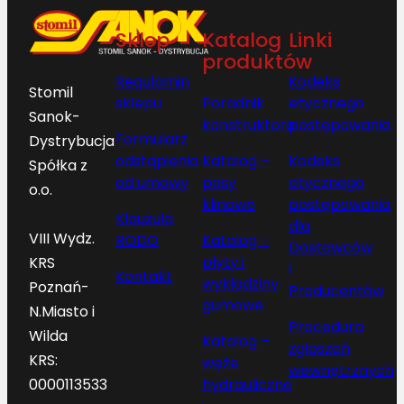
Sklep
Katalog
Linki
produktów
Regulamin
Kodeks
Stomil
sklepu
Poradnik
etycznego
Sanok-
konstruktora
postępowania
Formularz
Dystrybucja
odstąpienia
Katalog –
Kodeks
Spółka z
od umowy
pasy
etycznego
o.o.
klinowe
postępowania
Klauzula
dla
VIII Wydz.
RODO
Katalog –
Dostawców
płyty i
KRS
i
Kontakt
wykładziny
Poznań-
Producentów
gumowe
N.Miasto i
Procedura
Wilda
Katalog –
zgłoszeń
KRS:
węże
wewnętrznych
hydrauliczne
0000113533