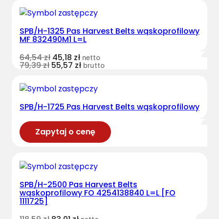
SPB/H-1325 Pas Harvest Belts wąskoprofilowy
MF 832490M1 L=L
64,54
zł
45,18
zł
netto
79,39
zł
55,57
zł
brutto
SPB/H-1725 Pas Harvest Belts wąskoprofilowy
Zapytaj o cenę
SPB/H-2500 Pas Harvest Belts
wąskoprofilowy FO 4254138840 L=L [FO
1111725]