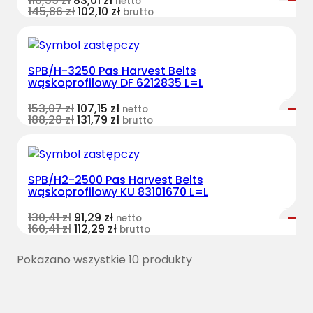
118,59
zł
83,01
zł
netto
145,86
zł
102,10
zł
brutto
SPB/H-3250 Pas Harvest Belts
wąskoprofilowy DF 6212835 L=L
153,07
zł
107,15
zł
netto
188,28
zł
131,79
zł
brutto
SPB/H2-2500 Pas Harvest Belts
wąskoprofilowy KU 83101670 L=L
130,41
zł
91,29
zł
netto
160,41
zł
112,29
zł
brutto
Pokazano wszystkie 10 produkty