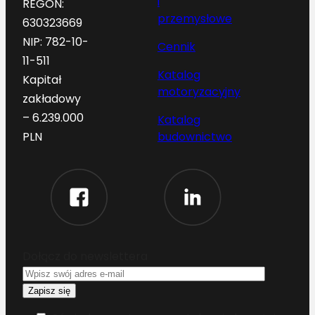
i
REGON:
przemysłowe
630323669
NIP: 782-10-
Cennik
11-511
Katalog
Kapitał
motoryzacyjny
zakładowy
– 6.239.000
Katalog
budownictwo
PLN
Dołącz do newslettera