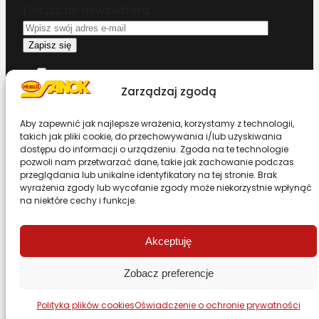
Dołącz do newslettera
Oświadczam, że przeczytałem i akceptuję
warunki korzystania z serwisu
Zarządzaj zgodą
Chcesz zostać dystrybutorem?
Aby zapewnić jak najlepsze wrażenia, korzystamy z technologii,
takich jak pliki cookie, do przechowywania i/lub uzyskiwania
dostępu do informacji o urządzeniu. Zgoda na te technologie
pozwoli nam przetwarzać dane, takie jak zachowanie podczas
Design & Code by Foxstudio.eu
przeglądania lub unikalne identyfikatory na tej stronie. Brak
wyrażenia zgody lub wycofanie zgody może niekorzystnie wpłynąć
na niektóre cechy i funkcje.
Przewiń stronę do góry
Akceptuję
Zobacz preferencje
Polityka plików cookies
Oświadczenie o ochronie prywatności