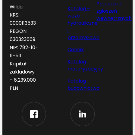
Procedura
Wilda
Katalog –
zgłoszeń
KRS:
węże
wewnętrznych
hydrauliczne
0000113533
i
REGON:
przemysłowe
630323669
NIP: 782-10-
Cennik
11-511
Katalog
Kapitał
motoryzacyjny
zakładowy
– 6.239.000
Katalog
budownictwo
PLN