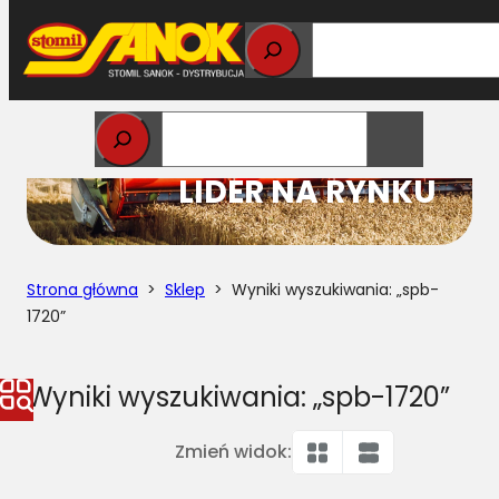
Przejdź
do
treści
STOMIL
LIDER NA RYNKU
Strona główna
>
Sklep
> Wyniki wyszukiwania: „spb-
1720”
Wyniki wyszukiwania: „spb-1720”
Zmień widok: