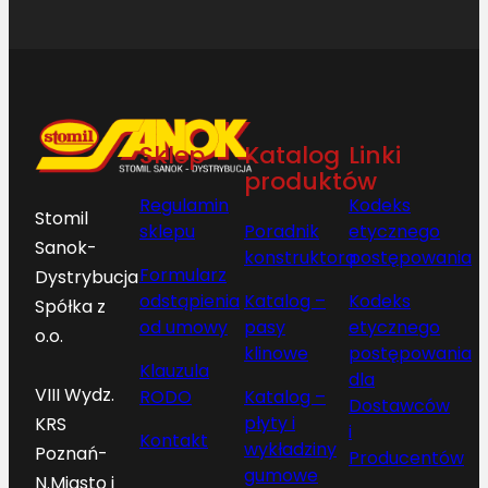
Sklep
Katalog
Linki
produktów
Regulamin
Kodeks
Stomil
sklepu
Poradnik
etycznego
Sanok-
konstruktora
postępowania
Formularz
Dystrybucja
odstąpienia
Katalog –
Kodeks
Spółka z
od umowy
pasy
etycznego
o.o.
klinowe
postępowania
Klauzula
dla
VIII Wydz.
RODO
Katalog –
Dostawców
płyty i
KRS
i
Kontakt
wykładziny
Poznań-
Producentów
gumowe
N.Miasto i