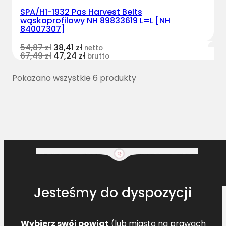
SPA/H1-1932 Pas Harvest Belts
wąskoprofilowy NH 89833619 L=L [NH
84007307]
54,87
zł
38,41
zł
netto
67,49
zł
47,24
zł
brutto
Pokazano wszystkie 6 produkty
Jesteśmy do dyspozycji
Wybierz swój powiat
(lub miasto na prawach