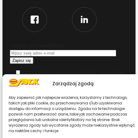
Dołącz do newslettera
Oświadczam, że przeczytałem i akceptuję
warunki korzystania z serwisu
Zarządzaj zgodą
Chcesz zostać dystrybutorem?
Aby zapewnić jak najlepsze wrażenia, korzystamy z technologii,
takich jak pliki cookie, do przechowywania i/lub uzyskiwania
dostępu do informacji o urządzeniu. Zgoda na te technologie
Design & Code by Foxstudio.eu
pozwoli nam przetwarzać dane, takie jak zachowanie podczas
przeglądania lub unikalne identyfikatory na tej stronie. Brak
wyrażenia zgody lub wycofanie zgody może niekorzystnie wpłynąć
na niektóre cechy i funkcje.
Przewiń stronę do góry