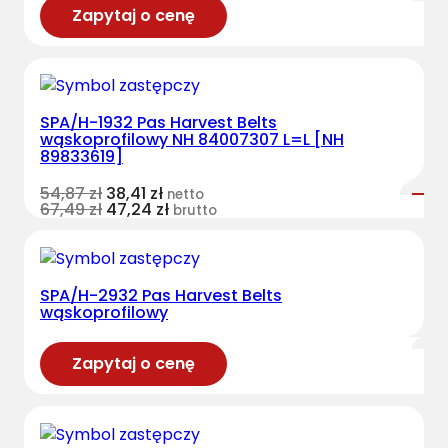
Zapytaj o cenę
SPA/H-1932 Pas Harvest Belts
wąskoprofilowy NH 84007307 L=L [NH
89833619]
54,87
zł
38,41
zł
netto
67,49
zł
47,24
zł
brutto
SPA/H-2932 Pas Harvest Belts
wąskoprofilowy
Zapytaj o cenę