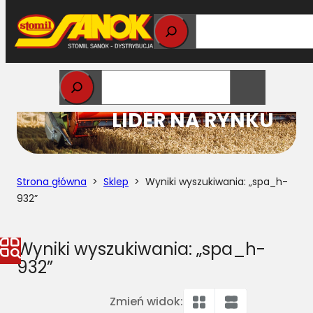
Przejdź
do
treści
STOMIL
LIDER NA RYNKU
Strona główna
>
Sklep
> Wyniki wyszukiwania: „spa_h-
932”
Wyniki wyszukiwania: „spa_h-
932”
Zmień widok: