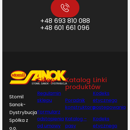
+48 693 810 088
+48 601 661 096
Sklep
Katalog
Linki
produktów
Regulamin
Kodeks
Stomil
sklepu
Poradnik
etycznego
Sanok-
konstruktora
postępowania
Formularz
Dystrybucja
odstąpienia
Katalog –
Kodeks
Spółka z
od umowy
pasy
etycznego
o.o.