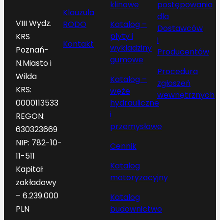
klinowe
postępowania
Klauzula
dla
VIII Wydz.
RODO
Katalog –
Dostawców
płyty i
KRS
i
Kontakt
wykładziny
Poznań-
Producentów
gumowe
N.Miasto i
Procedura
Wilda
Katalog –
zgłoszeń
KRS:
węże
wewnętrznych
hydrauliczne
0000113533
i
REGON:
przemysłowe
630323669
NIP: 782-10-
Cennik
11-511
Katalog
Kapitał
motoryzacyjny
zakładowy
– 6.239.000
Katalog
budownictwo
PLN