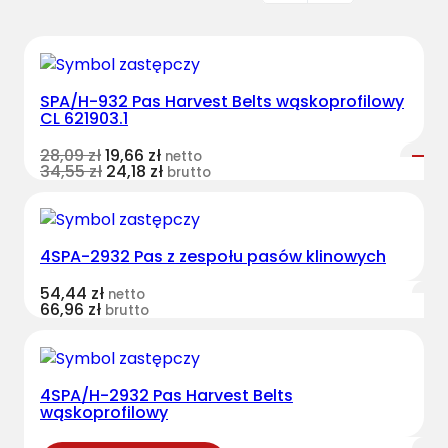
SPA/H-932 Pas Harvest Belts wąskoprofilowy
CL 621903.1
28,09
zł
19,66
zł
netto
34,55
zł
24,18
zł
brutto
4SPA-2932 Pas z zespołu pasów klinowych
54,44
zł
netto
66,96
zł
brutto
4SPA/H-2932 Pas Harvest Belts
wąskoprofilowy