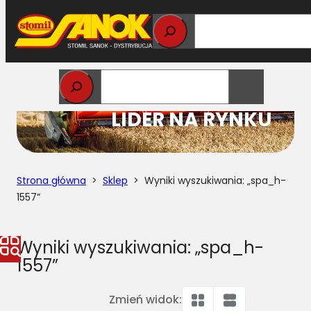
Przejdź
do
treści
STOMIL
LIDER NA RYNKU
Strona główna
>
Sklep
> Wyniki wyszukiwania: „spa_h-
1557”
Wyniki wyszukiwania: „spa_h-
1557”
Zmień widok: