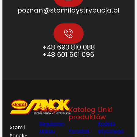
poznan@stomildystrybucja.pl
+48 693 810 088
+48 601 661 096
Sklep
Katalog
Linki
produktów
Regulamin
Kodeks
Stomil
sklepu
Poradnik
etycznego
Sanok-