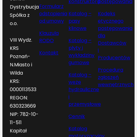
konstruktora
postępowania
Formularz
Dystrybucja
odstąpienia
Katalog –
Kodeks
Spółka z
od umowy
pasy
etycznego
o.o.
klinowe
postępowania
Klauzula
dla
VIII Wydz.
RODO
Katalog –
Dostawców
płyty i
KRS
i
Kontakt
wykładziny
Poznań-
Producentów
gumowe
N.Miasto i
Procedura
Wilda
Katalog –
zgłoszeń
KRS:
węże
wewnętrznych
hydrauliczne
0000113533
i
REGON:
przemysłowe
630323669
NIP: 782-10-
Cennik
11-511
Katalog
Kapitał
motoryzacyjny