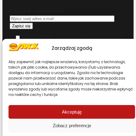
Dołącz do newslettera
Oświadczam, że przeczytałem i akceptuję
warunki korzystania z serwisu
Zarządzaj zgodą
Chcesz zostać dystrybutorem?
Aby zapewnić jak najlepsze wrażenia, korzystamy z technologii,
takich jak pliki cookie, do przechowywania i/lub uzyskiwania
dostępu do informacji o urządzeniu. Zgoda na te technologie
pozwoli nam przetwarzać dane, takie jak zachowanie podczas
Design & Code by Foxstudio.eu
przeglądania lub unikalne identyfikatory na tej stronie. Brak
wyrażenia zgody lub wycofanie zgody może niekorzystnie wpłynąć
na niektóre cechy i funkcje.
Przewiń stronę do góry
Akceptuję
Zobacz preferencje