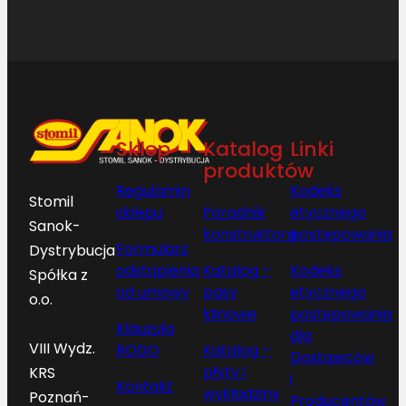
Sklep
Katalog
Linki
produktów
Regulamin
Kodeks
Stomil
sklepu
Poradnik
etycznego
Sanok-
konstruktora
postępowania
Formularz
Dystrybucja
odstąpienia
Katalog –
Kodeks
Spółka z
od umowy
pasy
etycznego
o.o.
klinowe
postępowania
Klauzula
dla
VIII Wydz.
RODO
Katalog –
Dostawców
płyty i
KRS
i
Kontakt
wykładziny
Poznań-
Producentów