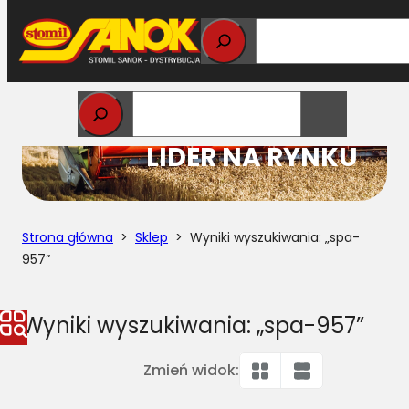
Przejdź
do
treści
STOMIL
LIDER NA RYNKU
Strona główna
>
Sklep
> Wyniki wyszukiwania: „spa-
957”
Wyniki wyszukiwania: „spa-957”
Zmień widok: