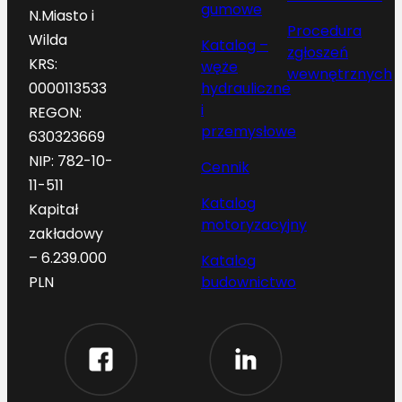
gumowe
N.Miasto i
Procedura
Wilda
Katalog –
zgłoszeń
KRS:
węże
wewnętrznych
hydrauliczne
0000113533
i
REGON:
przemysłowe
630323669
NIP: 782-10-
Cennik
11-511
Katalog
Kapitał
motoryzacyjny
zakładowy
– 6.239.000
Katalog
budownictwo
PLN