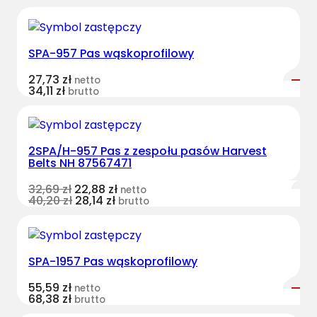
SPA-957 Pas wąskoprofilowy
27,73
zł
netto
34,11
zł
brutto
2SPA/H-957 Pas z zespołu pasów Harvest
Belts NH 87567471
32,69
zł
22,88
zł
netto
40,20
zł
28,14
zł
brutto
SPA-1957 Pas wąskoprofilowy
55,59
zł
netto
68,38
zł
brutto