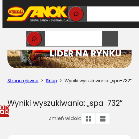
Przejdź
do
treści
STOMIL
LIDER NA RYNKU
Strona główna
>
Sklep
> Wyniki wyszukiwania: „spa-732”
Wyniki wyszukiwania: „spa-732”
Zmień widok: