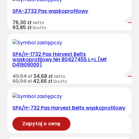
SPA-2732 Pas wąskoprofilowy
76,30
zł
netto
93,85
zł
brutto
SPA/H-1732 Pas Harvest Belts
wąskoprofilowy NH 80427455 L=L [MF
D41909000]
49,54
zł
34,68
zł
netto
60,94
zł
42,66
zł
brutto
SPA/H-732 Pas Harvest Belts wąskoprofilowy
Zapytaj o cenę