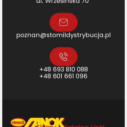
ul. Wrzesińska 70
poznan@stomildystrybucja.pl
+48 693 810 088
+48 601 661 096