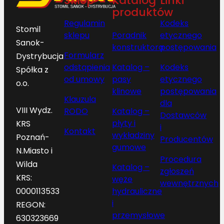
Sklep
Katalog
Linki
produktów
Regulamin
Kodeks
Stomil
sklepu
Poradnik
etycznego
Sanok-
konstruktora
postępowania
Formularz
Dystrybucja
odstąpienia
Katalog –
Kodeks
Spółka z
od umowy
pasy
etycznego
o.o.
klinowe
postępowania
Klauzula
dla
VIII Wydz.
RODO
Katalog –
Dostawców
płyty i
KRS
i
Kontakt
wykładziny
Poznań-
Producentów
gumowe
N.Miasto i
Procedura
Wilda
Katalog –
zgłoszeń
KRS:
węże
wewnętrznych
hydrauliczne
0000113533
i
REGON:
przemysłowe
630323669