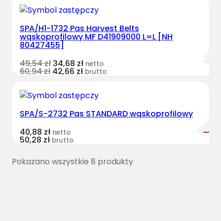
SPA/H1-1732 Pas Harvest Belts
wąskoprofilowy MF D41909000 L=L [NH
80427455]
49,54
zł
34,68
zł
netto
60,94
zł
42,66
zł
brutto
SPA/S-2732 Pas STANDARD wąskoprofilowy
40,88
zł
netto
50,28
zł
brutto
Pokazano wszystkie 8 produkty