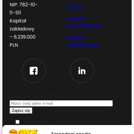
NIP: 782-10-
Cennik
11-511
Katalog
Kapitał
motoryzacyjny
zakładowy
– 6.239.000
Katalog
budownictwo
PLN
Dołącz do newslettera
Oświadczam, że przeczytałem i akceptuję
warunki korzystania z serwisu