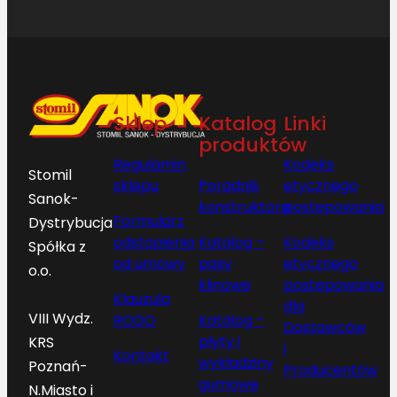
Sklep
Katalog
Linki
produktów
Regulamin
Kodeks
Stomil
sklepu
Poradnik
etycznego
Sanok-
konstruktora
postępowania
Formularz
Dystrybucja
odstąpienia
Katalog –
Kodeks
Spółka z
od umowy
pasy
etycznego
o.o.
klinowe
postępowania
Klauzula
dla
VIII Wydz.
RODO
Katalog –
Dostawców
płyty i
KRS
i
Kontakt
wykładziny
Poznań-
Producentów
gumowe
N.Miasto i