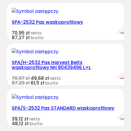
SPA-2532 Pas wąskoprofilowy
70,95
zł
netto
87,27
zł
brutto
SPA/H-2532 Pas Harvest Belts
wąskoprofilowy NH 80439496 L=L
70,97
zł
49,68
zł
netto
87,29
zł
61,11
zł
brutto
SPA/S-2532 Pas STANDARD wąskoprofilowy
39,12
zł
netto
48,12
zł
brutto