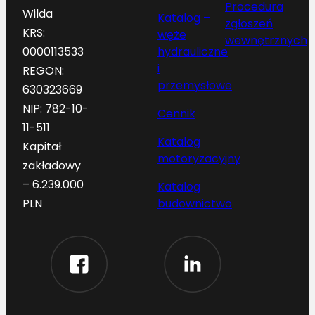
Procedura
Wilda
Katalog –
zgłoszeń
KRS:
węże
wewnętrznych
hydrauliczne
0000113533
i
REGON:
przemysłowe
630323669
NIP: 782-10-
Cennik
11-511
Katalog
Kapitał
motoryzacyjny
zakładowy
– 6.239.000
Katalog
budownictwo
PLN