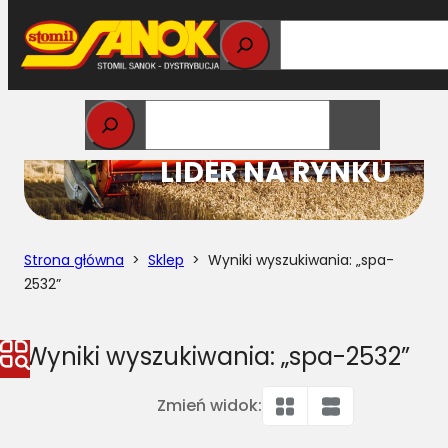
Przejdź
do
treści
STOMIL
LIDER NA RYNKU
Strona główna
>
Sklep
> Wyniki wyszukiwania: „spa-
2532”
Wyniki wyszukiwania: „spa-2532”
Zmień widok: