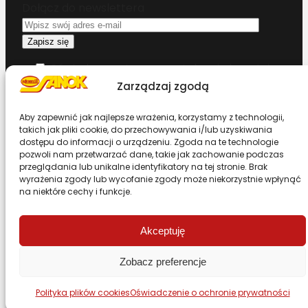
Dołącz do newslettera
Oświadczam, że przeczytałem i akceptuję
warunki korzystania z serwisu
Zarządzaj zgodą
Chcesz zostać dystrybutorem?
Aby zapewnić jak najlepsze wrażenia, korzystamy z technologii,
takich jak pliki cookie, do przechowywania i/lub uzyskiwania
dostępu do informacji o urządzeniu. Zgoda na te technologie
pozwoli nam przetwarzać dane, takie jak zachowanie podczas
Design & Code by Foxstudio.eu
przeglądania lub unikalne identyfikatory na tej stronie. Brak
wyrażenia zgody lub wycofanie zgody może niekorzystnie wpłynąć
na niektóre cechy i funkcje.
Przewiń stronę do góry
Akceptuję
Zobacz preferencje
Polityka plików cookies
Oświadczenie o ochronie prywatności